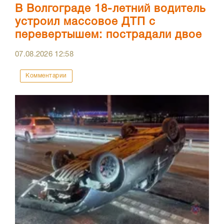
В Волгограде 18-летний водитель
устроил массовое ДТП с
перевертышем: пострадали двое
07.08.2026
12:58
Комментарии