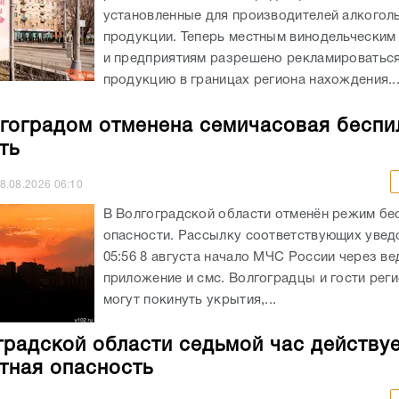
установленные для производителей алкогол
продукции. Теперь местным винодельческим
и предприятиям разрешено рекламироватьс
продукцию в границах региона нахождения...
гоградом отменена семичасовая беспи
ть
8.08.2026
06:10
В Волгоградской области отменён режим бе
опасности. Рассылку соответствующих увед
05:56 8 августа начало МЧС России через в
приложение и смс. Волгоградцы и гости реги
могут покинуть укрытия,...
градской области седьмой час действу
тная опасность