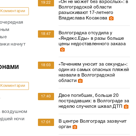
«Он не может без взрослых»: в
19:22
Волгоградской области
Комментарии
разыскивают 17-летнего
Владислава Косакова
 очередная
нным
Волгоградка отсудила у
18:47
ные
«Яндекс.Еды» в разы больше
цены недоставленного заказа
анки начнут
«Течением уносит за секунды»:
18:03
онами
один из самых опасных пляжей
назвали в Волгоградской
области
Комментарии
Двое погибших, больше 20
17:40
а
пострадавших: в Волгограде за
неделю случился шквал ДТП
в воздушном
шедшей ночи
В центре Волгограда зазвучит
17:01
орган