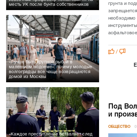
грунта и по
месть УК после бунта собственников
запрещается
необходимо 
инструменты
асфальтовое
/
«Лучше быть крупной рыбой в
Е
маленьком водоеме»: почему молодые
волгоградцы все чаще возвращаются
домой из Москвы
Под Вол
и произ
ОБЩЕСТВО
0
«Каждое преступление оставляет след