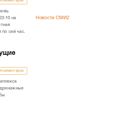
Комментарии
новь
23:10 на
Новости СМИ2
отная
 по сей час.
дущие
Комментарии
омплекса
 дренажные
обы