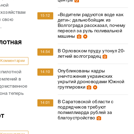
центра
ьной
 хозяйствам
«Водители радуются воде как
15:12
я свою
дети»: дальнобойщик из
Волгограда рассказал, почему
.
пересел за руль поливальной
машины
лотная
В Орловском пруду утонул 20-
14:54
летний волгоградец
Комментарии
Опубликованы кадры
спилотной
14:10
уничтожения украинских
омлений в
укрытий дроноводами Южной
едомственное
группировки
она теперь
В Саратовской области с
14:01
подрядчиков требуют
полмиллиарда рублей за
ет
благоустройство