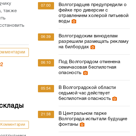
дчику
Волгоградцев предупредили о
07:00
фейке про диверсии с
, также
отравлением холерой питьевой
ять
воды
сстановить
Волгоградским виноделам
06:39
разрешили размещать рекламу
на билбордах
омментарии
Под Волгоградом отменена
06:10
02
семичасовая беспилотная
опасность
В Волгоградской области
05:54
седьмой час действует
беспилотная опасность
 склады
В Центральном парке
21:38
Волгограда испытали будущие
фонтаны
Комментарии
 сотрудники