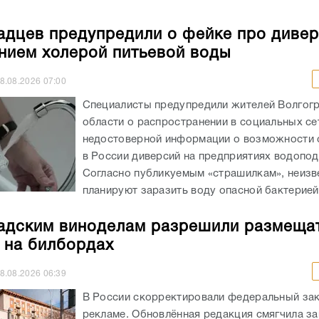
адцев предупредили о фейке про дивер
нием холерой питьевой воды
8.08.2026
07:00
Специалисты предупредили жителей Волгог
области о распространении в социальных се
недостоверной информации о возможности
в России диверсий на предприятиях водопод
Согласно публикуемым «страшилкам», неизв
планируют заразить воду опасной бактерией,
адским виноделам разрешили размеща
 на билбордах
8.08.2026
06:39
В России скорректировали федеральный зак
рекламе. Обновлённая редакция смягчила за