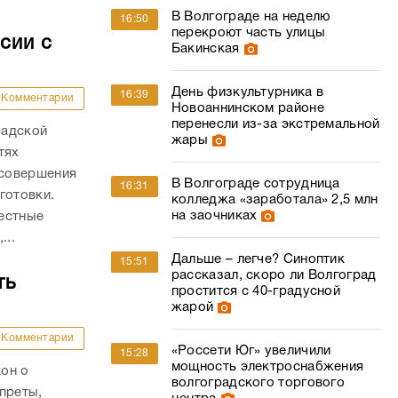
В Волгограде на неделю
16:50
перекроют часть улицы
сии с
Бакинская
День физкультурника в
16:39
Комментарии
Новоаннинском районе
перенесли из-за экстремальной
радской
жары
тях
 совершения
В Волгограде сотрудница
16:31
готовки.
колледжа «заработала» 2,5 млн
на заочниках
естные
...
Дальше – легче? Синоптик
15:51
рассказал, скоро ли Волгоград
ть
простится с 40-градусной
жарой
Комментарии
«Россети Юг» увеличили
15:28
мощность электроснабжения
он о
волгоградского торгового
преты,