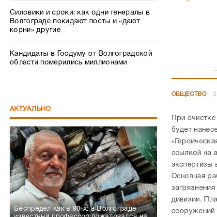
Силовики и сроки: как одни генералы в
Волгограде покидают посты и «дают
корни» другие
Кандидаты в Госдуму от Волгоградской
области померились миллионами
ОБЩЕСТВО
2
АКТУАЛЬНО
При очистке
будет нанес
«Героическа
ссылкой на 
экспертизы 
Основная ра
загрязнения 
дивизии. Пл
Беспредел как в 90-х: в Волгограде
сооружений 
известный профессор пожаловался на