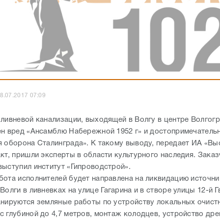
8.07.2017 07:09
 ливневой канализации, выходящей в Волгу в центре Волгогр
ен вред «Ансамблю Набережной 1952 г» и достопримечатель
я оборона Сталинграда». К такому выводу, передает ИА «Вы
акт, пришли эксперты в области культурного наследия. Зака
выступил институт «Гипроводстрой».
бота исполнителей будет направлена на ликвидацию источн
Волги в ливневках на улице Гагарина и в створе улицы 12-й 
анируются земляные работы по устройству локальных очист
с глубиной до 4,7 метров, монтаж колодцев, устройство др