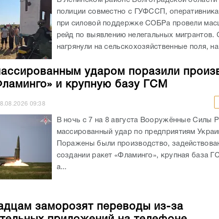
полиции совместно с ГУФССП, оперативник
при силовой поддержке СОБРа провели ма
рейд по выявлению нелегальных мигрантов.
нагрянули на сельскохозяйственные поля, на.
ассированным ударом поразили произ
Фламинго» и крупную базу ГСМ
8.08.2026
09:38
В ночь с 7 на 8 августа Вооружённые Силы 
массированный удар по предприятиям Украи
Поражены были производство, задействова
создании ракет «Фламинго», крупная база Г
а...
адцам заморозят переводы из-за