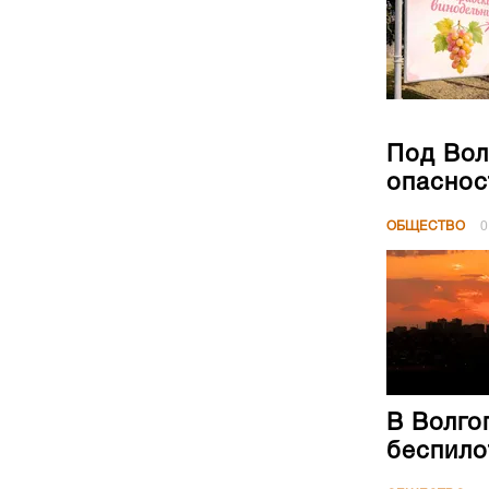
Под Вол
опаснос
ОБЩЕСТВО
0
В Волго
беспило