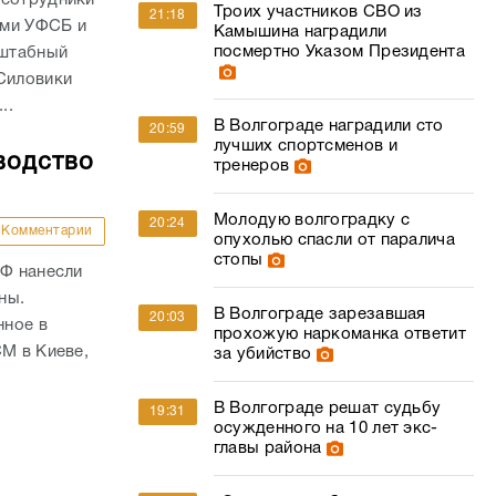
Троих участников СВО из
21:18
ами УФСБ и
Камышина наградили
посмертно Указом Президента
сштабный
 Силовики
..
В Волгограде наградили сто
20:59
лучших спортсменов и
водство
тренеров
Молодую волгоградку с
20:24
Комментарии
опухолью спасли от паралича
стопы
РФ нанесли
ны.
В Волгограде зарезавшая
20:03
нное в
прохожую наркоманка ответит
СМ в Киеве,
за убийство
В Волгограде решат судьбу
19:31
осужденного на 10 лет экс-
главы района