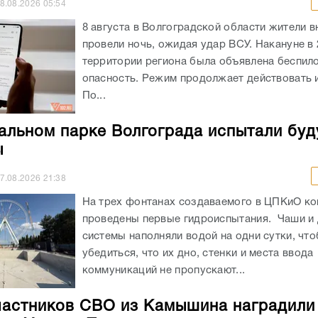
8.08.2026
05:54
8 августа в Волгоградской области жители в
провели ночь, ожидая удар ВСУ. Накануне в 
территории региона была объявлена беспил
опасность. Режим продолжает действовать и
По...
альном парке Волгограда испытали бу
ы
7.08.2026
21:38
На трех фонтанах создаваемого в ЦПКиО к
проведены первые гидроиспытания. Чаши и
системы наполняли водой на одни сутки, чт
убедиться, что их дно, стенки и места ввода
коммуникаций не пропускают...
частников СВО из Камышина наградили