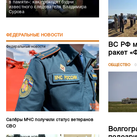
в памяти»: как проходят будни
известного следователя Владимира
Сурова
ФЕДЕРАЛЬНЫЕ НОВОСТИ
ВС РФ м
Федеральные новости
ракет «
ОБЩЕСТВО
0
Сапёры МЧС получили статус ветеранов
СВО
Волгогр
Федеральные новости