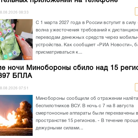
тельных приложений на телефоне
8.08.2026
08:33
С 1 марта 2027 года в России вступит в силу
волна ужесточения требований к дистанцио
переводам денежных средств через мобиль
устройства. Как сообщает «РИА Новости», б
присматриваться к...
ие ночи Минобороны сбило над 15 реги
397 БПЛА
8.08.2026
07:51
Минобороны сообщили об отражении налёт
беспилотников ВСУ. В ночь с 7 на 8 августа
смертоносные аппараты были перехвачены 
пространстве 15 регионов. - В течение про
дежурными силами...