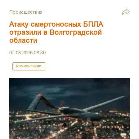
Происшествия
Атаку смертоносных БПЛА
отразили в Волгоградской
области
07.08.2026
08:30
Комментарии