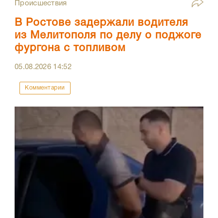
Происшествия
В Ростове задержали водителя
из Мелитополя по делу о поджоге
фургона с топливом
05.08.2026
14:52
Комментарии