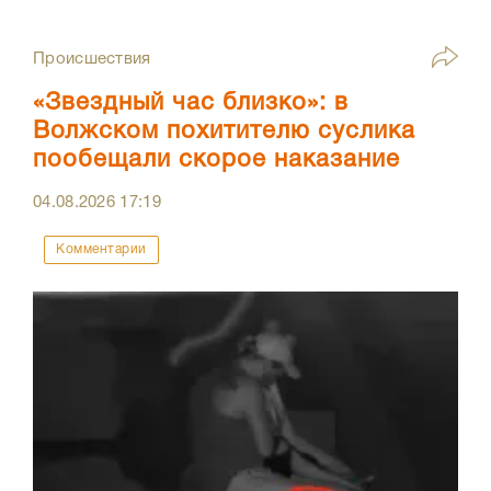
Происшествия
«Звездный час близко»: в
Волжском похитителю суслика
пообещали скорое наказание
04.08.2026
17:19
Комментарии