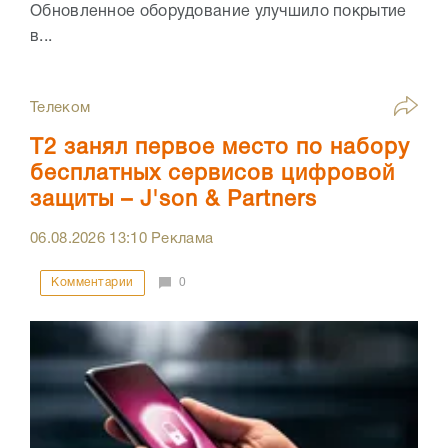
Обновленное оборудование улучшило покрытие
в...
Телеком
Т2 занял первое место по набору
бесплатных сервисов цифровой
защиты – J'son & Partners
06.08.2026
13:10
Реклама
Комментарии
0