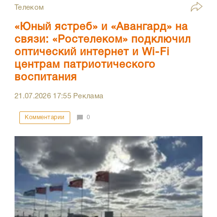
Телеком
«Юный ястреб» и «Авангард» на
связи: «Ростелеком» подключил
оптический интернет и Wi-Fi
центрам патриотического
воспитания
21.07.2026
17:55
Реклама
Комментарии
0