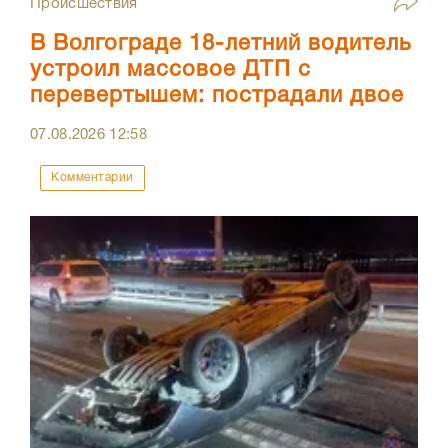
Происшествия
В Волгограде 18-летний водитель
устроил массовое ДТП с
перевертышем: пострадали двое
07.08.2026
12:58
Комментарии