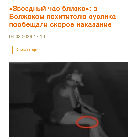
«Звездный час близко»: в
Волжском похитителю суслика
пообещали скорое наказание
04.08.2026
17:19
Комментарии