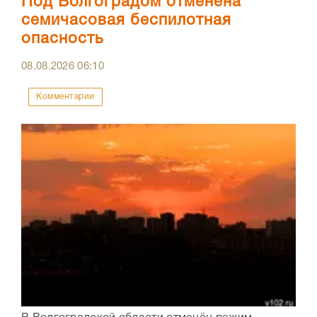
Под Волгоградом отменена
семичасовая беспилотная
опасность
08.08.2026
06:10
Комментарии