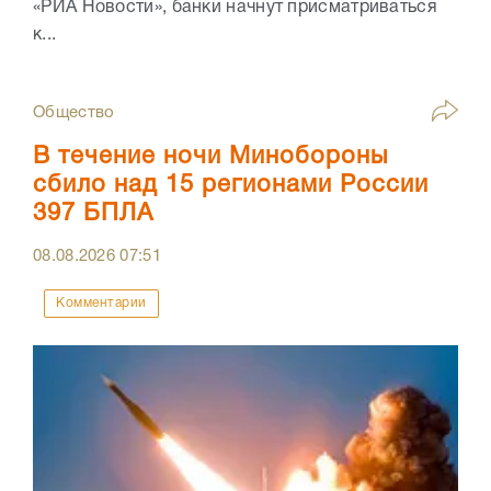
«РИА Новости», банки начнут присматриваться
к...
Общество
В течение ночи Минобороны
сбило над 15 регионами России
397 БПЛА
08.08.2026
07:51
Комментарии