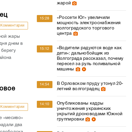
жарой
дец
«Россети Юг» увеличили
15:28
мощность электроснабжения
Комментарии
волгоградского торгового
центра
сной жары
дня днем в
«Водители радуются воде как
15:12
 берегу
дети»: дальнобойщик из
айона
Волгограда рассказал, почему
пересел за руль поливальной
машины
В Орловском пруду утонул 20-
14:54
совое
летний волгоградец
Опубликованы кадры
14:10
Комментарии
уничтожения украинских
укрытий дроноводами Южной
е «месиво»
группировки
радали два
ослободска