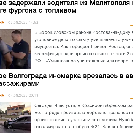
ве задержали водителя из Мелитополя 
ге фургона с топливом
ИЯ
05.08.2026
14:52
В Ворошиловском районе Ростова-на-Дону
уголовное дело по факту умышленного унич
имущества. Как передает Привет-Ростов, сл
квалифицировали происшествие по части 2 с
РФ – «Умышленное уничтожение или поврежд
ре Волгограда иномарка врезалась в а
ассажирами
ИЯ
04.08.2026
20:13
Сегодня, 4 августа, в Краснооктябрьском р
Волгограда произошло дорожно-транспорт
происшествие с участием автомобиля Hyunda
пассажирского автобуса №21. Как сообщил