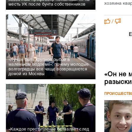
хозяина ква
месть УК после бунта собственников
/
Е
«Лучше быть крупной рыбой в
маленьком водоеме»: почему молодые
волгоградцы все чаще возвращаются
«Он не 
домой из Москвы
разыски
ПРОИСШЕСТВ
«Каждое преступление оставляет след