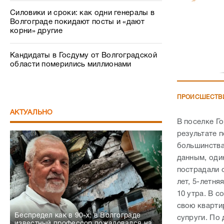
Силовики и сроки: как одни генералы в
Волгограде покидают посты и «дают
корни» другие
Кандидаты в Госдуму от Волгоградской
области померились миллионами
ПРОИСШЕСТВ
АКТУАЛЬНО
В поселке Г
результате 
большинства
данным, оди
пострадали с
лет, 5-летн
10 утра. В 
свою квартир
Беспредел как в 90-х: в Волгограде
супруги. По
известный профессор пожаловался на