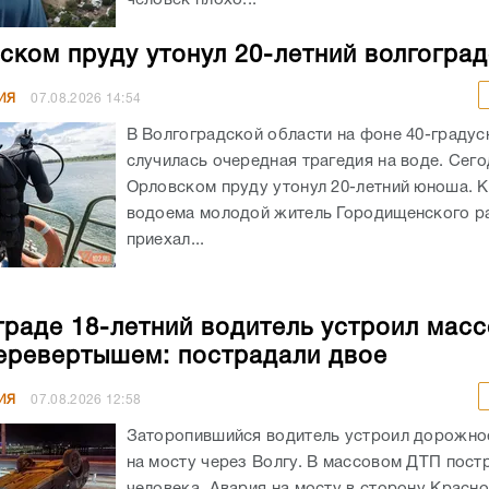
ском пруду утонул 20-летний волгогра
ИЯ
07.08.2026
14:54
В Волгоградской области на фоне 40-граду
случилась очередная трагедия на воде. Сего
Орловском пруду утонул 20-летний юноша. К
водоема молодой житель Городищенского р
приехал...
граде 18-летний водитель устроил мас
еревертышем: пострадали двое
ИЯ
07.08.2026
12:58
Заторопившийся водитель устроил дорожно
на мосту через Волгу. В массовом ДТП пост
человека. Авария на мосту в сторону Красн