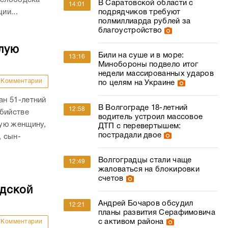
В Саратовской области с
14:01
ии...
подрядчиков требуют
полмиллиарда рублей за
благоустройство
лую
Били на суше и в море:
13:16
Минобороны подвело итог
недели массированных ударов
Комментарии
по целям на Украине
н 51-летний
В Волгограде 18-летний
12:58
убийстве
водитель устроил массовое
ую женщину,
ДТП с перевертышем:
пострадали двое
, сын-
Волгоградцы стали чаще
12:49
жаловаться на блокировки
счетов
адской
Андрей Бочаров обсудил
12:21
планы развития Серафимовича
с активом района
Комментарии