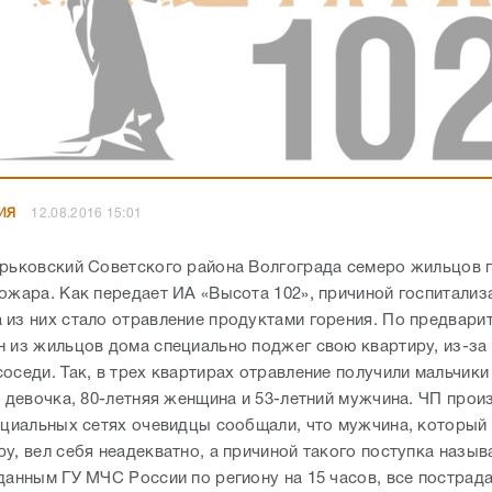
ИЯ
12.08.2016 15:01
орьковский Советского района Волгограда семеро жильцов 
пожара. Как передает ИА «Высота 102», причиной госпитализ
 из них стало отравление продуктами горения. По предвар
н из жильцов дома специально поджег свою квартиру, из-за
оседи. Так, в трех квартирах отравление получили мальчики 1
яя девочка, 80-летняя женщина и 53-летний мужчина. ЧП про
социальных сетях очевидцы сообщали, что мужчина, который
у, вел себя неадекватно, а причиной такого поступка назыв
 данным ГУ МЧС России по региону на 15 часов, все пострад