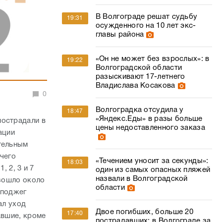
В Волгограде решат судьбу
19:31
осужденного на 10 лет экс-
главы района
«Он не может без взрослых»: в
19:22
Волгоградской области
разыскивают 17-летнего
Владислава Косакова
0
Волгоградка отсудила у
18:47
«Яндекс.Еды» в разы больше
пострадали в
цены недоставленного заказа
ации
ительным
 чего
«Течением уносит за секунды»:
18:03
, 2, 3 и 7
один из самых опасных пляжей
назвали в Волгоградской
изошло около
области
 поджег
ал уход
Двое погибших, больше 20
17:40
авшие, кроме
пострадавших: в Волгограде за