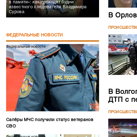
в памяти»: как проходят будни
известного следователя Владимира
Сурова
В Орлов
ПРОИСШЕСТВ
ФЕДЕРАЛЬНЫЕ НОВОСТИ
Федеральные новости
В Волго
ДТП с п
ПРОИСШЕСТВ
Сапёры МЧС получили статус ветеранов
СВО
Федеральные новости