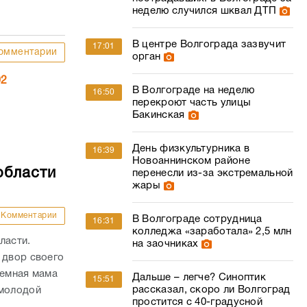
неделю случился шквал ДТП
В центре Волгограда зазвучит
17:01
омментарии
орган
02
В Волгограде на неделю
16:50
перекроют часть улицы
Бакинская
День физкультурника в
16:39
Новоаннинском районе
области
перенесли из-за экстремальной
жары
Комментарии
В Волгограде сотрудница
16:31
колледжа «заработала» 2,5 млн
ласти.
на заочниках
 двор своего
иемная мама
Дальше – легче? Синоптик
15:51
рассказал, скоро ли Волгоград
 молодой
простится с 40-градусной