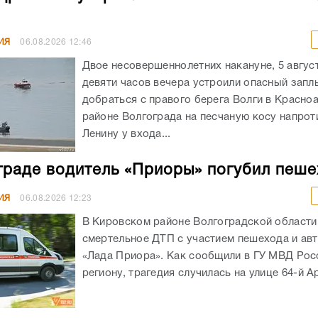
ИЯ
06.08.2026
12:46
Двое несовершеннолетних накануне, 5 авгус
девяти часов вечера устроили опасный запл
добраться с правого берега Волги в Красн
районе Волгограда на песчаную косу напрот
Ленину у входа...
граде водитель «Приоры» погубил пеш
ИЯ
06.08.2026
12:23
В Кировском районе Волгоградской област
смертельное ДТП с участием пешехода и ав
«Лада Приора». Как сообщили в ГУ МВД Рос
региону, трагедия случилась на улице 64-й А