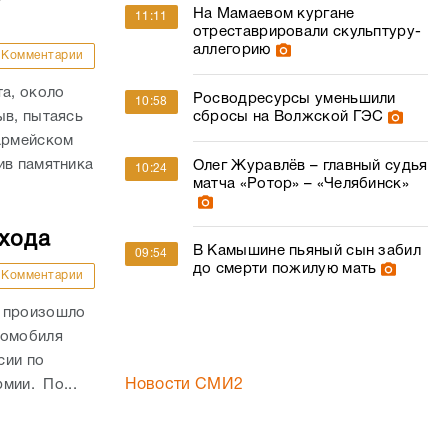
На Мамаевом кургане
11:11
отреставрировали скульптуру-
аллегорию
Комментарии
та, около
Росводресурсы уменьшили
10:58
ыв, пытаясь
сбросы на Волжской ГЭС
оармейском
ив памятника
Олег Журавлёв – главный судья
10:24
матча «Ротор» – «Челябинск»
ехода
В Камышине пьяный сын забил
09:54
до смерти пожилую мать
Комментарии
и произошло
томобиля
сии по
рмии. По...
Новости СМИ2