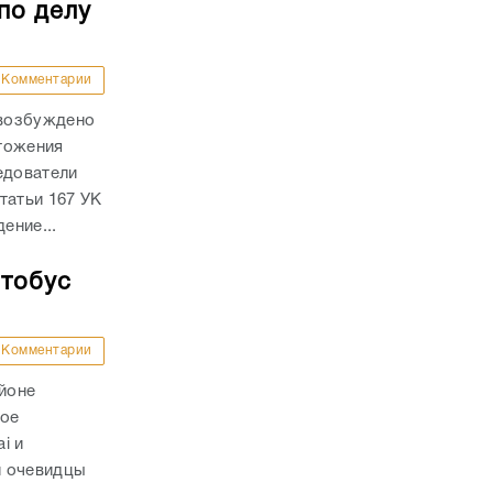
по делу
Комментарии
 возбуждено
тожения
едователи
татьи 167 УК
ение...
втобус
Комментарии
айоне
ное
i и
и очевидцы