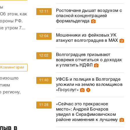
ны
Ростовчане дышат воздухом с
12:11
Об этом, как
опасной концентрацией
бороны РФ.
формальдегида
е утром 7...
Мошенники из фейковых УК
12:04
атакуют волгоградцев в МАХ
Волгоградцев призывают
12:02
вовремя отчитаться о доходах
и уплатить НДФЛ
Комментарии
роизошло
УФСБ и полиция в Волгограде
11:40
уложили на землю взломщиков
стием
«Госуслуг»
 региону,
«Сейчас это прекрасное
11:28
место»: Андрей Бочаров
увидел в Серафимовичском
районе изменения к лучшему
лыв в