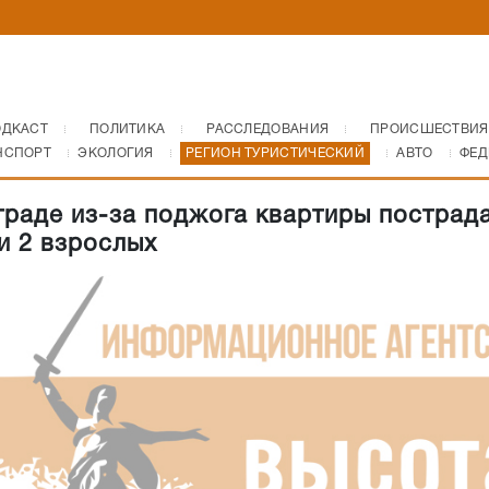
ОДКАСТ
ПОЛИТИКА
РАССЛЕДОВАНИЯ
ПРОИСШЕСТВИЯ
НСПОРТ
ЭКОЛОГИЯ
РЕГИОН ТУРИСТИЧЕСКИЙ
АВТО
ФЕД
граде из-за поджога квартиры пострад
 и 2 взрослых