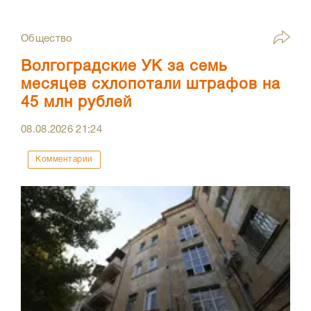
Общество
Волгоградские УК за семь
месяцев схлопотали штрафов на
45 млн рублей
08.08.2026
21:24
Комментарии