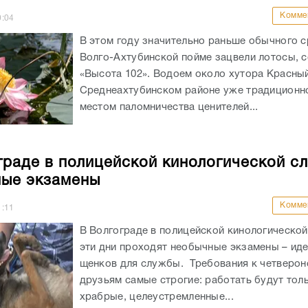
Комме
0:04
В этом году значительно раньше обычного с
Волго-Ахтубинской пойме зацвели лотосы, 
«Высота 102». Водоем около хутора Красный
Среднеахтубинском районе уже традиционн
местом паломничества ценителей...
граде в полицейской кинологической с
ые экзамены
Комме
1:11
В Волгограде в полицейской кинологической
эти дни проходят необычные экзамены – ид
щенков для службы. Требования к четверон
друзьям самые строгие: работать будут тол
храбрые, целеустремленные...