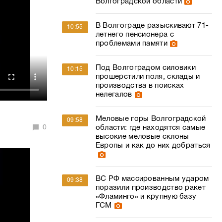
Волгоградской области
В Волгограде разыскивают 71-
10:55
летнего пенсионера с
проблемами памяти
Под Волгоградом силовики
10:15
прошерстили поля, склады и
производства в поисках
нелегалов
Меловые горы Волгоградской
09:58
0
области: где находятся самые
высокие меловые склоны
Европы и как до них добраться
ВС РФ массированным ударом
09:38
поразили производство ракет
«Фламинго» и крупную базу
ГСМ