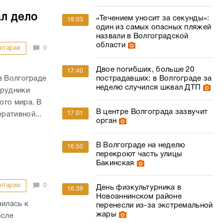
л дело
«Течением уносит за секунды»:
18:03
один из самых опасных пляжей
назвали в Волгоградской
области
нтарии
0
Двое погибших, больше 20
17:40
в Волгограде
пострадавших: в Волгограде за
неделю случился шквал ДТП
трудники
ого мира. В
В центре Волгограда зазвучит
17:01
ративной...
орган
В Волгограде на неделю
16:50
перекроют часть улицы
Бакинская
нтарии
0
День физкультурника в
16:39
Новоаннинском районе
чилась к
перенесли из-за экстремальной
жары
осле