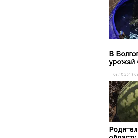
В Волго
урожай 
03.10.2018
0
Родител