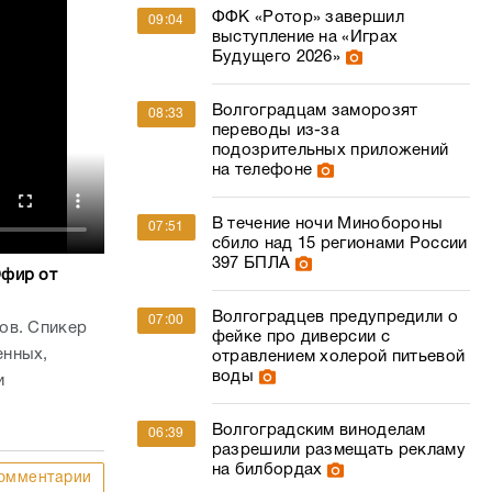
ФФК «Ротор» завершил
09:04
выступление на «Играх
Будущего 2026»
Волгоградцам заморозят
08:33
переводы из-за
подозрительных приложений
на телефоне
В течение ночи Минобороны
07:51
сбило над 15 регионами России
397 БПЛА
фир от
Волгоградцев предупредили о
07:00
ов. Спикер
фейке про диверсии с
енных,
отравлением холерой питьевой
воды
и
Волгоградским виноделам
06:39
разрешили размещать рекламу
на билбордах
омментарии