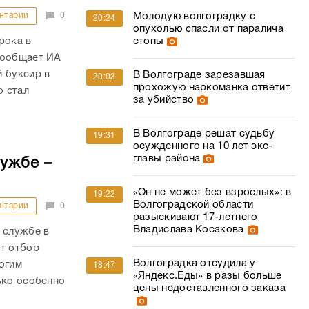
нтарии
0
Молодую волгоградку с
20:24
опухолью спасли от паралича
рока в
стопы
сообщает ИА
 буксир в
В Волгограде зарезавшая
20:03
прохожую наркоманка ответит
о стал
за убийство
В Волгограде решат судьбу
19:31
осужденного на 10 лет экс-
главы района
лужбе –
«Он не может без взрослых»: в
19:22
Волгоградской области
нтарии
0
разыскивают 17-летнего
Владислава Косакова
 службе в
ет отбор
Волгоградка отсудила у
огим
18:47
«Яндекс.Еды» в разы больше
ько особенно
цены недоставленного заказа