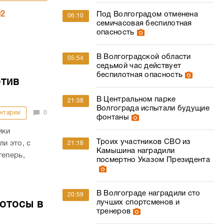
02
Под Волгоградом отменена
06:10
семичасовая беспилотная
опасность
В Волгоградской области
05:54
седьмой час действует
беспилотная опасность
отив
В Центральном парке
21:38
Волгограда испытали будущие
нтарии
0
фонтаны
ики
Троих участников СВО из
и это, с
21:18
Камышина наградили
теперь,
посмертно Указом Президента
В Волгограде наградили сто
20:59
лучших спортсменов и
отосы в
тренеров