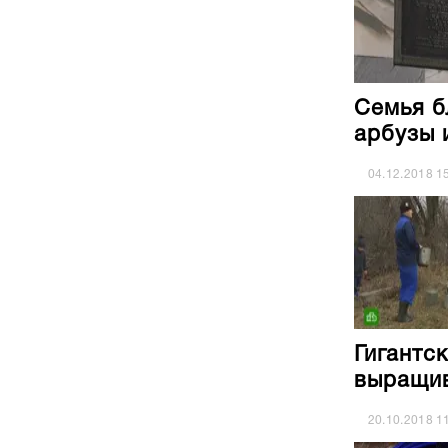
Семья б
арбузы 
04.12.2018
1
Гигантс
выращив
20.10.2018
1