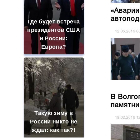
«Аварии
автопод
Где будет встреча
президентов США
12.05.2019
0
и России:
Европа?
В Волго
памятни
Такую зиму в
18.02.2019
1
России никто не
ждал: как так?!