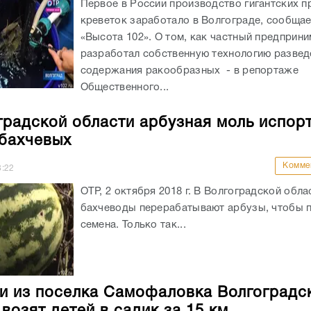
Первое в России производство гигантских 
креветок заработало в Волгограде, сообща
«Высота 102». О том, как частный предприн
разработал собственную технологию развед
содержания ракообразных - в репортаже
Общественного...
градской области арбузная моль испор
бахчевых
Комме
8:22
ОТР, 2 октября 2018 г. В Волгоградской обла
бахчеводы перерабатывают арбузы, чтобы 
семена. Только так...
и из поселка Самофаловка Волгоградс