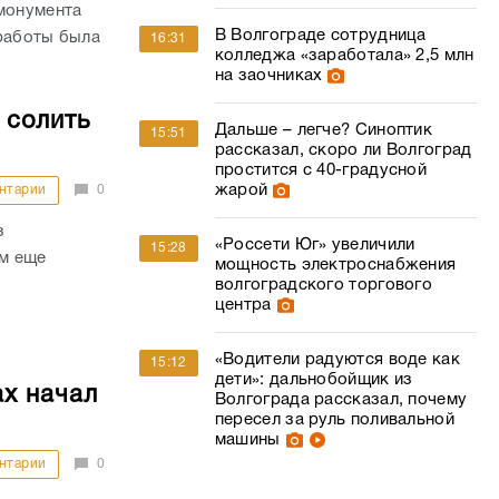
 монумента
В Волгограде сотрудница
 работы была
16:31
колледжа «заработала» 2,5 млн
на заочниках
 солить
Дальше – легче? Синоптик
15:51
рассказал, скоро ли Волгоград
простится с 40-градусной
жарой
нтарии
0
з
«Россети Юг» увеличили
15:28
ем еще
мощность электроснабжения
волгоградского торгового
центра
«Водители радуются воде как
15:12
дети»: дальнобойщик из
х начал
Волгограда рассказал, почему
пересел за руль поливальной
машины
нтарии
0