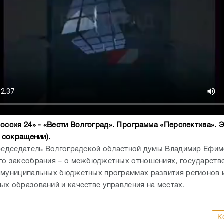
Россия 24» - «Вести Волгоград». Программа «Перспектива».
Э
В сокращении).
председатель Волгоградской областной думы Владимир Ефим
го заксобрания – о межбюджетных отношениях, государств
 муниципальных бюджетных программах развития регионов 
ых образований и качестве управления на местах.
К