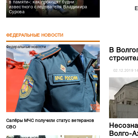
в памяти»: как проходят будни
известного следователя Владимира
Е
Сурова
ФЕДЕРАЛЬНЫЕ НОВОСТИ
Федеральные новости
В Волго
строите
02.12.2019
1
Сапёры МЧС получили статус ветеранов
Несозна
СВО
Волго-А
Федеральные новости