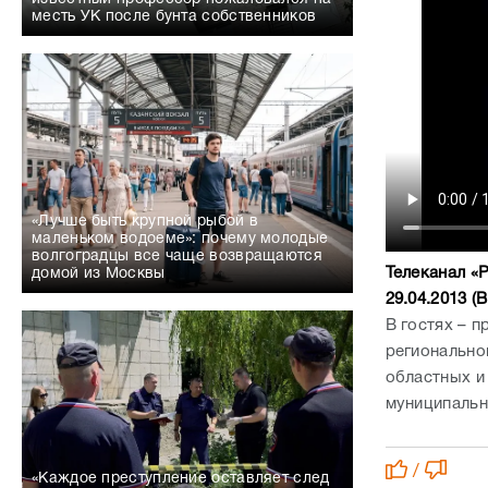
месть УК после бунта собственников
«Лучше быть крупной рыбой в
маленьком водоеме»: почему молодые
волгоградцы все чаще возвращаются
Телеканал «
домой из Москвы
29.04.2013 (
В гостях – 
регионально
областных и
муниципальн
/
«Каждое преступление оставляет след