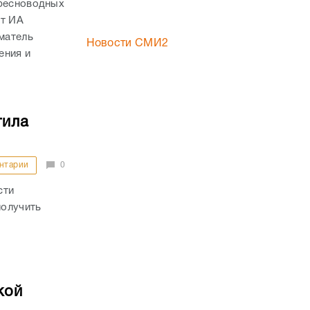
пресноводных
ет ИА
иматель
Новости СМИ2
ения и
тила
нтарии
0
сти
получить
кой