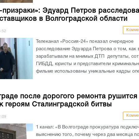
-призраки»: Эдуард Петров расследова
ставщиков в Волгоградской области
Комме
8:52
Телеканал «Россия-24» показал очередное
расследование Эдуарда Петрова о том, как 
зарабатывали на мнимых ДТП депутаты, со
ГИБДД, юристы и представители криминальн
фильме использованы уникальные кадры опе
граде после дорогого ремонта рушится
к героям Сталинградской битвы
Комме
2:09
1 канал: «В Волгограде прокуратура подклю
выяснению того, почему через два месяца п