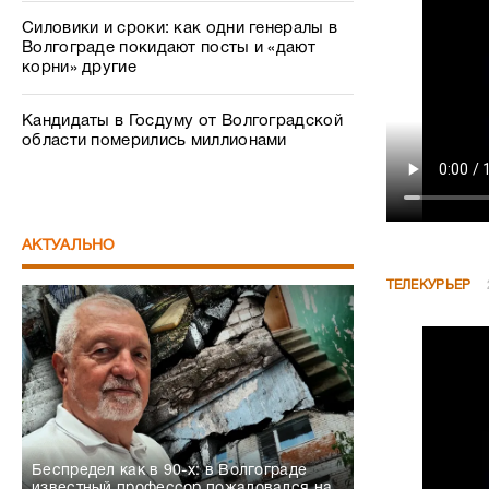
Силовики и сроки: как одни генералы в
Волгограде покидают посты и «дают
корни» другие
Кандидаты в Госдуму от Волгоградской
области померились миллионами
АКТУАЛЬНО
ТЕЛЕКУРЬЕР
Беспредел как в 90-х: в Волгограде
известный профессор пожаловался на