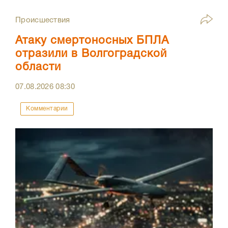
Происшествия
Атаку смертоносных БПЛА
отразили в Волгоградской
области
07.08.2026
08:30
Комментарии