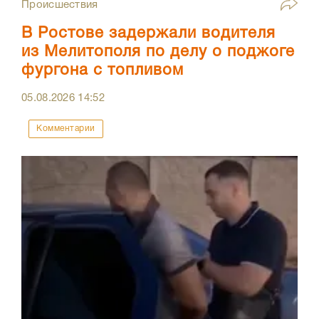
Происшествия
В Ростове задержали водителя
из Мелитополя по делу о поджоге
фургона с топливом
05.08.2026
14:52
Комментарии