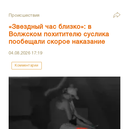
Происшествия
«Звездный час близко»: в
Волжском похитителю суслика
пообещали скорое наказание
04.08.2026
17:19
Комментарии