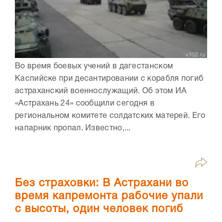
Во время боевых учений в дагестанском
Каспийске при десантировании с корабля погиб
астраханский военнослужащий. Об этом ИА
«Астрахань 24» сообщили сегодня в
региональном комитете солдатских матерей. Его
напарник пропал. Известно,...
Без страховки: В Астрахани во
время капремонта рабочие упали
с высоты, один человек погиб