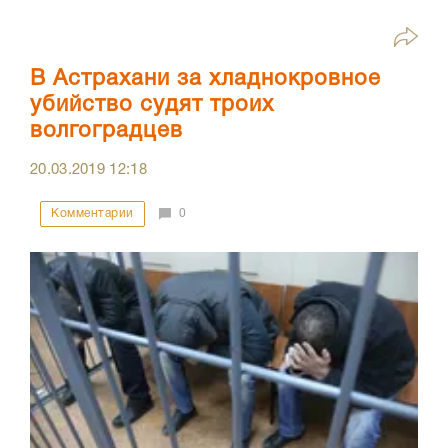
В Астрахани за хладнокровное
убийство судят троих
волгоградцев
20.03.2019
12:18
Комментарии
0