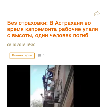
Без страховки: В Астрахани во
время капремонта рабочие упали
с высоты, один человек погиб
08.10.2018
15:30
Комментарии
0