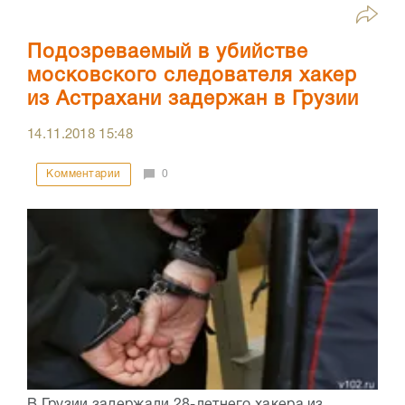
Подозреваемый в убийстве
московского следователя хакер
из Астрахани задержан в Грузии
14.11.2018
15:48
Комментарии
0
В Грузии задержали 28-летнего хакера из