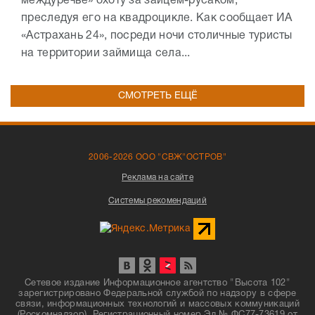
междуречье» охоту за зайцем-русаком,
преследуя его на квадроцикле. Как сообщает ИА
«Астрахань 24», посреди ночи столичные туристы
на территории займища села...
СМОТРЕТЬ ЕЩЁ
2006-2026 ООО "СВЖ"ОСТРОВ"
Реклама на сайте
Системы рекомендаций
Сетевое издание Информационное агентство "Высота 102"
зарегистрировано Федеральной службой по надзору в сфере
связи, информационных технологий и массовых коммуникаций