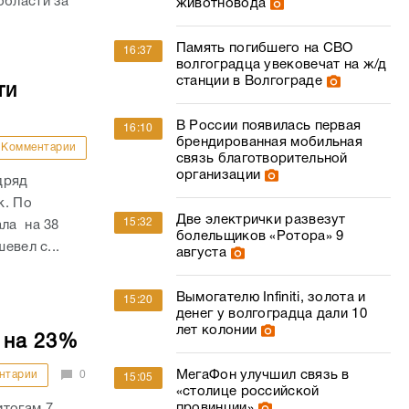
области за
животновода
Память погибшего на СВО
16:37
волгоградца увековечат на ж/д
станции в Волгограде
ти
В России появилась первая
16:10
брендированная мобильная
Комментарии
связь благотворительной
организации
дряд
к. По
Две электрички развезут
15:32
ала на 38
болельщиков «Ротора» 9
евел с...
августа
Вымогателю Infiniti, золота и
15:20
денег у волгоградца дали 10
лет колонии
 на 23%
МегаФон улучшил связь в
нтарии
0
15:05
«столице российской
провинции»
итогам 7