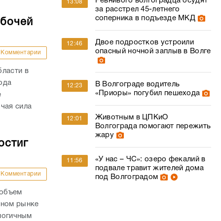
Ревнивого волгоградца осудят
13:08
за расстрел 45-летнего
соперника в подъезде МКД
абочей
Двое подростков устроили
12:46
опасный ночной заплыв в Волге
Комментарии
бласти в
года
В Волгограде водитель
12:23
«Приоры» погубил пешехода
е
чая сила
Животным в ЦПКиО
12:01
Волгограда помогают пережить
жару
остиг
«У нас – ЧС»: озеро фекалий в
11:56
подвале травит жителей дома
Комментарии
под Волгоградом
 объем
чном рынке
алогичным