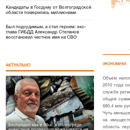
Кандидаты в Госдуму от Волгоградской
области померились миллионами
Был подсудимым, а стал героем: экс-
глава ГИБДД Александр Степанов
восстановил честное имя на СВО
ЭКОНОМИКА
АКТУАЛЬНО
Объем нало
2010 года с
службе реги
общей сумме
680,4 млн р
Чуть меньше
на имущест
Беспредел как в 90-х: в Волгограде
область пер
известный профессор пожаловался на