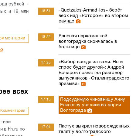
рда рублей -
«Quetzales‑Armadillos» берёт
мых и 19 млн
18:51
верх над «Ротором» во втором
раунде
Раненая наркоманкой
18:22
омментарии
волгоградка скончалась в
больнице
02
«Выбор всегда за вами. Но и
17:35
спрос будет другой»: Андрей
Бочаров позвал на разговор
выпускников «Сталинградского
призыва»
рее всех
Подсудимую чиновницу Анну
17:15
Елисееву уволили из мэрии
Волгограда
Комментарии
утили
Пастух выкрал новорожденных
17:01
 в hh.ru по
телят у волгоградского