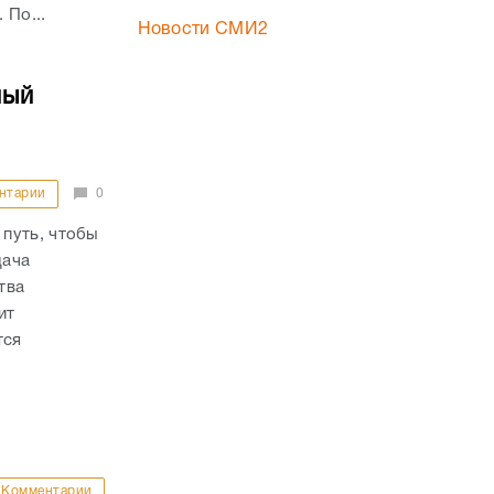
 По...
Новости СМИ2
ный
нтарии
0
путь, чтобы
дача
тва
ит
тся
Комментарии