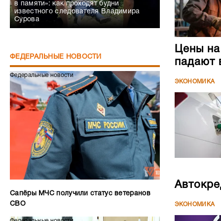
в памяти»: как проходят будни
известного следователя Владимира
Сурова
Цены на
ФЕДЕРАЛЬНЫЕ НОВОСТИ
падают 
Федеральные новости
ЭКОНОМИКА
Автокре
Сапёры МЧС получили статус ветеранов
СВО
ЭКОНОМИКА
Федеральные новости