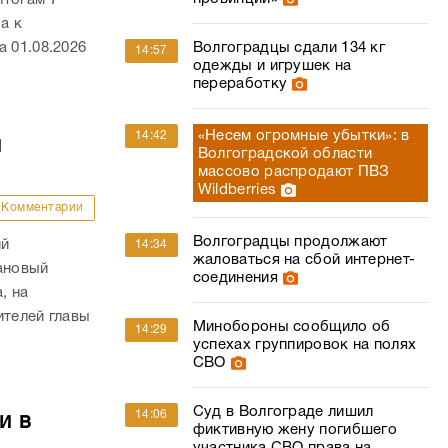
а к
 01.08.2026
Волгоградцы сдали 134 кг
14:57
одежды и игрушек на
переработку
«Несем огромные убытки»: в
14:42
й
Волгоградской области
массово распродают ПВЗ
Wildberries
Комментарии
Волгоградцы продолжают
ий
14:34
жаловаться на сбой интернет-
ановый
соединения
, на
ителей главы
Минобороны сообщило об
14:29
успехах группировок на полях
СВО
Суд в Волгограде лишил
14:06
и в
фиктивную жену погибшего