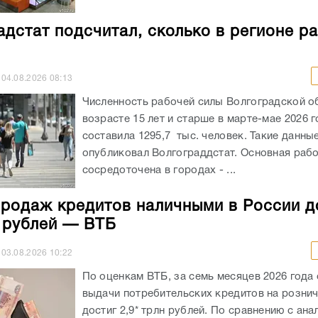
адстат подсчитал, сколько в регионе р
04.08.2026
08:13
Численность рабочей силы Волгоградской о
возрасте 15 лет и старше в марте-мае 2026 
составила 1295,7 тыс. человек. Такие данны
опубликовал Волгограддстат. Основная рабо
сосредоточена в городах - ...
родаж кредитов наличными в России д
н рублей — ВТБ
03.08.2026
10:22
По оценкам ВТБ, за семь месяцев 2026 года
выдачи потребительских кредитов на розни
достиг 2,9* трлн рублей. По сравнению с ан