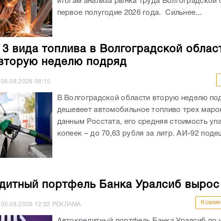
итогам анализа рынка труда Волгоградской 
первое полугодие 2026 года. Сильнее...
 3 вида топлива в Волгоградской облас
вторую неделю подряд
06.08.2026
08:15
В Волгоградской области вторую неделю по
дешевеет автомобильное топливо трех маро
данным Росстата, его средняя стоимость уп
копеек – до 70,63 рубля за литр. АИ-92 подеш
дитный портфель Банка Уралсиб вырос
Комме
05.08.2026
12:02
РЕКЛАМА
Автокредитный портфель Банка Уралсиб по 