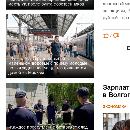
денежной ма
месть УК после бунта собственников
на акцизы, 
рублей - на 
/
Е
«Лучше быть крупной рыбой в
маленьком водоеме»: почему молодые
волгоградцы все чаще возвращаются
домой из Москвы
Зарплат
в Волго
ЭКОНОМИКА
«Каждое преступление оставляет след