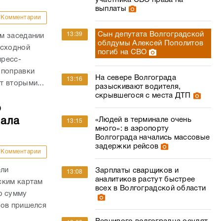
участника СВО права на
выплаты
Комментарии
Сын депутата Волгоградской
13:39
м заседании
облдумы Алексей Пополитов
асходной
погиб на СВО
пресс-
 поправки
На севере Волгограда
13:16
 вторыми...
разыскивают водителя,
скрывшегося с места ДТП
о
чала
«Людей в терминале очень
13:15
много»: в аэропорту
Волгограда начались массовые
задержки рейсов
Комментарии
ели
Зарплаты сварщиков и
13:08
аналитиков растут быстрее
ским картам
всех в Волгоградской области
ю сумму
дов пришелся