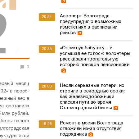
Аэропорт Волгограда
20:54
предупредил о возможных
изменениях в расписании
рейсов
«Окликнул бабушку – и
20:35
услышал ее голос»: волонтеры
рассказали трогательную
историю поисков пенсионерки
0
ервый месяц
Несли серьезные потери, но
20:00
02» в пресс-
строили в рекордные сроки:
как железнодорожники
нежный вес в
спасали пути во время
ма составила
Сталинградской битвы
 млн рублей.
Сборы налога
Ремонт в мэрии Волгограда
19:25
лгоградская
отложили из-за отсутствия
подрядчика
руктуре этой