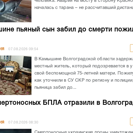
человека. Авария на мосту в сторону Красн
началась с тарана – не рассчитавший дистанц
ине пьяный сын забил до смерти пожи
ИЯ
07.08.2026
09:54
В Камышине Волгоградской области задержа
местный житель, который подозревается в 
свой беспомощной 75-летней матери. Пожил
как уточнили в СУ СКР по региону и полиции
пьяница забил до...
мертоносных БПЛА отразили в Волгогр
ИЯ
07.08.2026
08:30
Смертоносные украинские дроны уничтоже