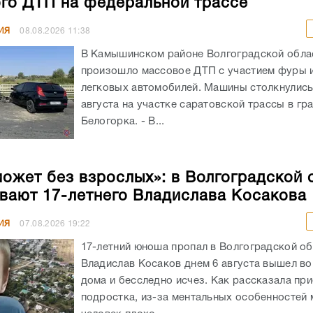
го ДТП на федеральной трассе
ИЯ
08.08.2026
11:38
В Камышинском районе Волгоградской обла
произошло массовое ДТП с участием фуры 
легковых автомобилей. Машины столкнулись
августа на участке саратовской трассы в гр
Белогорка. - В...
может без взрослых»: в Волгоградской 
вают 17-летнего Владислава Косакова
ИЯ
07.08.2026
19:22
17-летний юноша пропал в Волгоградской об
Владислав Косаков днем 6 августа вышел во
дома и бесследно исчез. Как рассказала пр
подростка, из-за ментальных особенностей