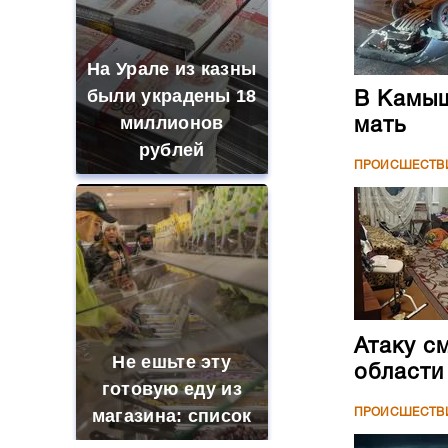
На Урале из казны
были украдены 18
В Камыш
миллионов
мать
рублей
ПРОИСШЕСТВ
Атаку с
Не ешьте эту
области
готовую еду из
магазина: список
ПРОИСШЕСТВ