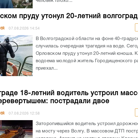
человек плохо...
ском пруду утонул 20-летний волгогра
ИЯ
07.08.2026
14:54
В Волгоградской области на фоне 40-граду
случилась очередная трагедия на воде. Сего
Орловском пруду утонул 20-летний юноша. К
водоема молодой житель Городищенского р
приехал...
граде 18-летний водитель устроил мас
еревертышем: пострадали двое
ИЯ
07.08.2026
12:58
Заторопившийся водитель устроил дорожно
на мосту через Волгу. В массовом ДТП пост