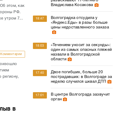
разыскивают 17-летнего
Владислава Косакова
Об этом, как
бороны РФ.
Волгоградка отсудила у
е утром 7...
18:47
«Яндекс.Еды» в разы больше
цены недоставленного заказа
«Течением уносит за секунды»:
18:03
один из самых опасных пляжей
Комментарии
назвали в Волгоградской
области
роизошло
стием
Двое погибших, больше 20
17:40
 региону,
пострадавших: в Волгограде за
неделю случился шквал ДТП
В центре Волгограда зазвучит
17:01
орган
лыв в