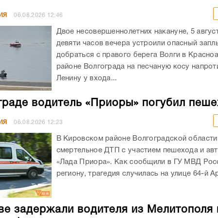
ИЯ
06.08.2026
12:46
Двое несовершеннолетних накануне, 5 авгус
девяти часов вечера устроили опасный запл
добраться с правого берега Волги в Красн
районе Волгограда на песчаную косу напрот
Ленину у входа...
граде водитель «Приоры» погубил пеш
ИЯ
06.08.2026
12:23
В Кировском районе Волгоградской област
смертельное ДТП с участием пешехода и ав
«Лада Приора». Как сообщили в ГУ МВД Рос
региону, трагедия случилась на улице 64-й А
ве задержали водителя из Мелитополя 