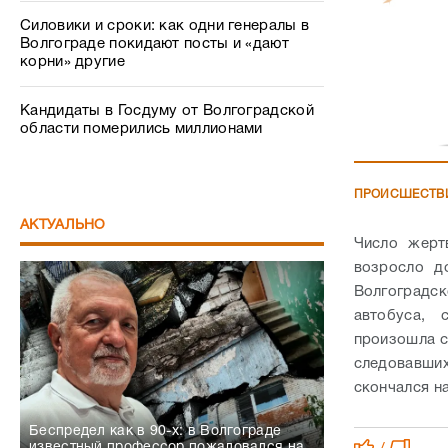
Силовики и сроки: как одни генералы в
Волгограде покидают посты и «дают
корни» другие
Кандидаты в Госдуму от Волгоградской
области померились миллионами
ПРОИСШЕСТВ
АКТУАЛЬНО
Число жерт
возросло д
Волгоградск
автобуса, 
произошла с
следовавши
скончался на
Беспредел как в 90-х: в Волгограде
известный профессор пожаловался на