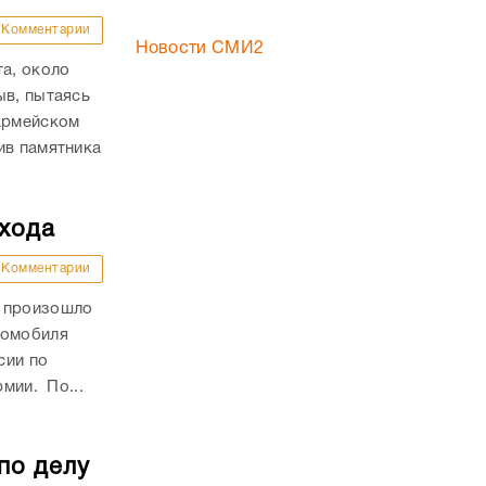
Комментарии
Новости СМИ2
та, около
ыв, пытаясь
оармейском
ив памятника
ехода
Комментарии
и произошло
томобиля
сии по
рмии. По...
по делу