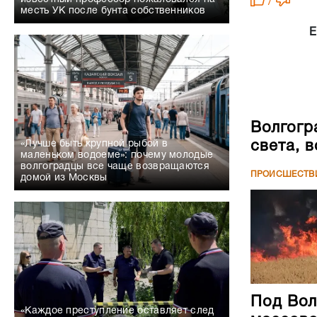
/
месть УК после бунта собственников
Е
Волгогр
света, 
«Лучше быть крупной рыбой в
маленьком водоеме»: почему молодые
волгоградцы все чаще возвращаются
ПРОИСШЕСТВ
домой из Москвы
Под Вол
«Каждое преступление оставляет след