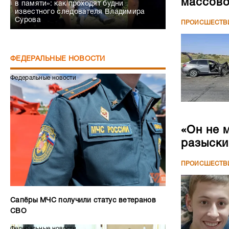
массово
в памяти»: как проходят будни
известного следователя Владимира
Сурова
ПРОИСШЕСТВ
ФЕДЕРАЛЬНЫЕ НОВОСТИ
Федеральные новости
«Он не 
разыски
ПРОИСШЕСТВ
Сапёры МЧС получили статус ветеранов
СВО
Федеральные новости