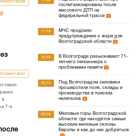
11:38
омментарии
госпитализированы после
массового ДТП на
02
федеральной трассе
МЧС продлило
11:19
предупреждение о жаре для
Волгоградской области
без
В Волгограде разыскивают 71-
10:55
летнего пенсионера с
проблемами памяти
Комментарии
Под Волгоградом силовики
10:15
оставил
прошерстили поля, склады и
 ранее
производства в поисках
нелегалов
 в
а 7-я
Меловые горы Волгоградской
09:58
области: где находятся самые
высокие меловые склоны
после
Европы и как до них добраться