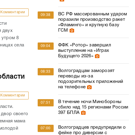
Комментарии
ВС РФ массированным ударом
09:38
поразили производство ракет
сти
«Фламинго» и крупную базу
ГСМ
и двух
 утром 8
аницах села
ФФК «Ротор» завершил
09:04
выступление на «Играх
Будущего 2026»
Волгоградцам заморозят
08:33
области
переводы из-за
подозрительных приложений
на телефоне
Комментарии
В течение ночи Минобороны
07:51
ласти.
сбило над 15 регионами России
397 БПЛА
 двор своего
иемная мама
Волгоградцев предупредили о
 молодой
07:00
фейке про диверсии с