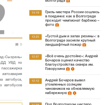
Волгограда
Гриль-мастера России сошлись
14:19
в поединке: как в Волгограде
проходит чемпионат барбекю –
фото
«Густой дым и запах резины»: в
13:25
Волгограде засняли крупный
0
ландшафтный пожар
«Всё очень достойно»: Андрей
ад-Сызрань»
12:57
Бочаров оценил качество
ИБДД УВД по
благоустройства сквера им.
ь пассажирка
Говорухина
 автоавария
ва автобуса,
Андрей Бочаров вывел
12:12
утомленных солнцем
з автобусов
чиновников на обновляемую
набережную
Под Волгоградом шестеро