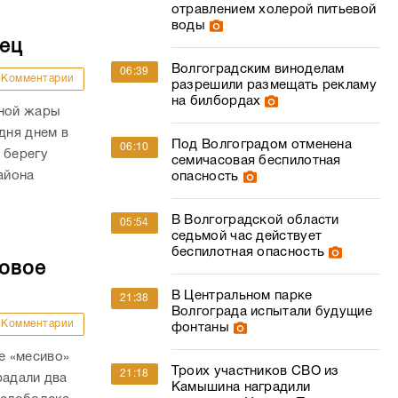
отравлением холерой питьевой
воды
дец
Волгоградским виноделам
06:39
Комментарии
разрешили размещать рекламу
на билбордах
сной жары
дня днем в
Под Волгоградом отменена
06:10
 берегу
семичасовая беспилотная
айона
опасность
В Волгоградской области
05:54
седьмой час действует
беспилотная опасность
совое
В Центральном парке
21:38
Волгограда испытали будущие
Комментарии
фонтаны
е «месиво»
Троих участников СВО из
21:18
радали два
Камышина наградили