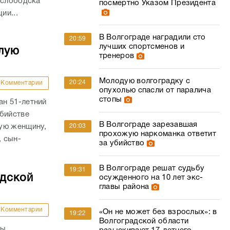
ослободска
посмертно Указом Президента
ии...
В Волгограде наградили сто
20:59
лучших спортсменов и
лую
тренеров
Молодую волгоградку с
20:24
Комментарии
опухолью спасли от паралича
стопы
н 51-летний
убийстве
В Волгограде зарезавшая
ую женщину,
20:03
прохожую наркоманка ответит
, сын-
за убийство
В Волгограде решат судьбу
19:31
адской
осужденного на 10 лет экс-
главы района
Комментарии
«Он не может без взрослых»: в
19:22
Волгоградской области
ны