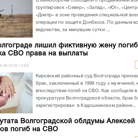
В Минобороны сообщили о продвижении во
группировок «Север», «Запад», «Юг», «Центр
«Днепр» в зоне проведения специальной вое
операции по защите Донбасса. По данным в
ведомства, за минувшие сутки ...
олгограде лишил фиктивную жену поги
ка СВО права на выплаты
6.08.2026
14:06
Кировский районный суд Волгограда призн
брак, заключенный в 1999 году с мужчиной,
впоследствии погиб на СВО. Как сообщили в
прокуратуре Волгоградской области, брак 
зарегистрирован в Кадошкинском районе...
утата Волгоградской облдумы Алексей
ов погиб на СВО