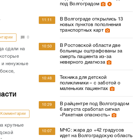
под Волгоградом
а
В Волгограде открылись 13
11:11
новых пунктов пополнения
транспортных карт
нтарии
0
В Ростовской области две
10:50
а сдали на
больницы оштрафованы за
 которые
смерть пациента из-за
неверного диагноза
у и ненужные
боксе,
Техника для детской
10:48
поликлиники – с заботой о
маленьких пациентах
ласти
В райцентре под Волгоградом
10:29
6 августа сработал сигнал
Комментарии
«Ракетная опасность»
на крупные
МЧС: жара до +42 градусов
10:07
адской
идет на Волгоградскую область