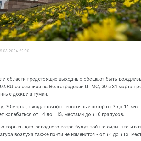
9.03.2024 22:00
е и области предстоящие выходные обещают быть дождлив
02.RU со ссылкой на Волгоградский ЦГМС, 30 и 31 марта пр
нные дожди и туман.
ту, 30 марта, ожидается юго-восточный ветер от 3 до 11 м/с.
т колебаться от +4 до +13, местами до +16 градусов.
ье порывы юго-западного ветра будут той же силы, что и в
атура воздуха также почти не изменится - от +4 до +13, мес