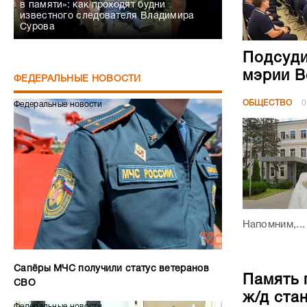
в памяти»: как проходят будни
известного следователя Владимира
Сурова
Подсуди
мэрии В
ФЕДЕРАЛЬНЫЕ НОВОСТИ
ОБЩЕСТВО
0
Федеральные новости
Напомним,...
Сапёры МЧС получили статус ветеранов
Память 
СВО
ж/д ста
Федеральные новости