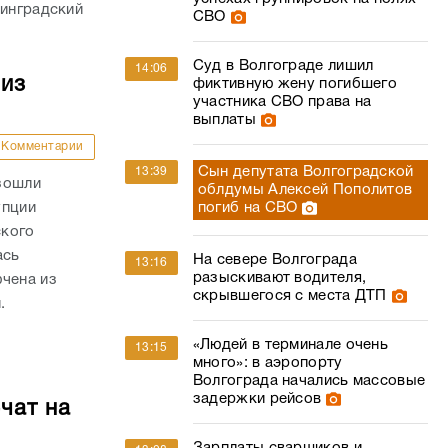
линградский
СВО
Суд в Волгограде лишил
14:06
 из
фиктивную жену погибшего
участника СВО права на
выплаты
Комментарии
Сын депутата Волгоградской
13:39
зошли
облдумы Алексей Пополитов
упции
погиб на СВО
ского
ась
На севере Волгограда
13:16
разыскивают водителя,
ючена из
скрывшегося с места ДТП
.
«Людей в терминале очень
13:15
много»: в аэропорту
Волгограда начались массовые
задержки рейсов
чат на