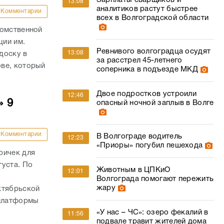
Зарплаты сварщиков и
13:08
аналитиков растут быстрее
Комментарии
всех в Волгоградской области
домственной
ции им.
Ревнивого волгоградца осудят
13:08
доску в
за расстрел 45-летнего
ве, который
соперника в подъезде МКД
Двое подростков устроили
12:46
» 9
опасный ночной заплыв в Волге
Комментарии
В Волгограде водитель
12:23
«Приоры» погубил пешехода
ричек для
густа. По
Животным в ЦПКиО
12:01
,
Волгограда помогают пережить
жару
ктябрьской
 платформы
«У нас – ЧС»: озеро фекалий в
11:56
подвале травит жителей дома