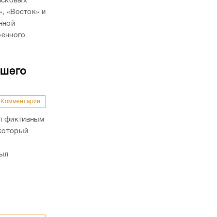
йсковых
», «Восток» и
нной
оенного
бшего
Комментарии
ал фиктивным
 который
был