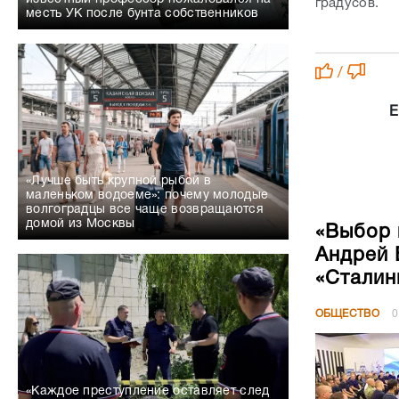
градусов.
месть УК после бунта собственников
/
Е
«Лучше быть крупной рыбой в
маленьком водоеме»: почему молодые
волгоградцы все чаще возвращаются
домой из Москвы
«Выбор 
Андрей 
«Сталин
ОБЩЕСТВО
0
«Каждое преступление оставляет след