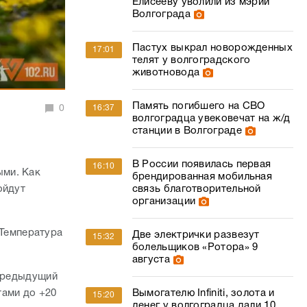
Елисееву уволили из мэрии
Волгограда
Пастух выкрал новорожденных
17:01
телят у волгоградского
животновода
Память погибшего на СВО
0
16:37
волгоградца увековечат на ж/д
станции в Волгограде
В России появилась первая
16:10
ыми. Как
брендированная мобильная
ойдут
связь благотворительной
организации
 Температура
Две электрички развезут
15:32
болельщиков «Ротора» 9
августа
 предыдущий
тами до +20
Вымогателю Infiniti, золота и
15:20
денег у волгоградца дали 10