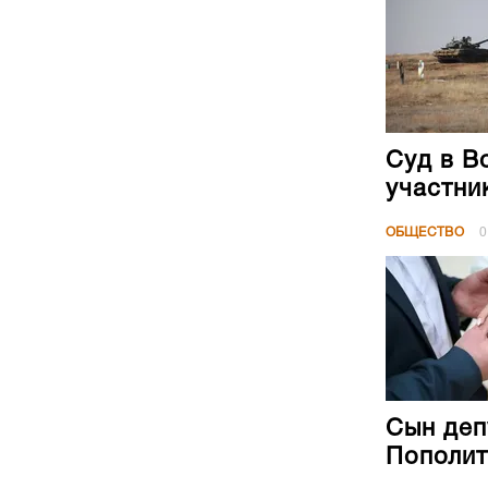
Суд в В
участни
ОБЩЕСТВО
0
Сын деп
Пополит