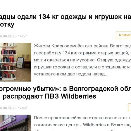
адцы сдали 134 кг одежды и игрушек н
отку
Комме
6.08.2026
14:57
Жители Красноармейского района Волгоград
переработку 134 килограмма старых вещей,
могли оказаться на мусорке. Старую одежд
игрушки горожане оставляли в специальном 
установленном две недели назад...
огромные убытки»: в Волгоградской об
 распродают ПВЗ Wildberries
6.08.2026
14:42
После прокатившейся по стране волне атак 
логистические центры Wildberries в Волгогр