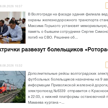
6.08.2026
16:37
В Волгограде на фасаде здания филиала ве
охраны железнодорожного транспорта стан
Максима Горького установят мемориальную 
память о бывшем сотруднике Сергее Симоно
погиб на СВО. Решение об...
ктрички развезут болельщиков «Ротора
6.08.2026
15:32
Дополнительные рейсы волгоградских элект
футбольных болельщиков назначены на 9 ав
информации Приволжской железной дороги
электропоезд №6339 отправится с Красноо
в 22:03, с нижней платформы остановочной
Мамаева кургана –...