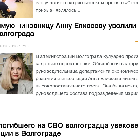
вас участие в патриотическом проекте «Ста
призыв» являлось...
мую чиновницу Анну Елисееву уволили
олгограда
6.08.2026
17:15
В администрации Волгограда кулуарно прои
кадровые перестановки. Обвинённая в корр
руководительница департамента экономиче
развития и инвестиций Анна Елисеева лишил
высокопоставленного поста. Она была искл
руководящего состава подразделения мэрии
погибшего на СВО волгоградца увекове
нции в Волгограде