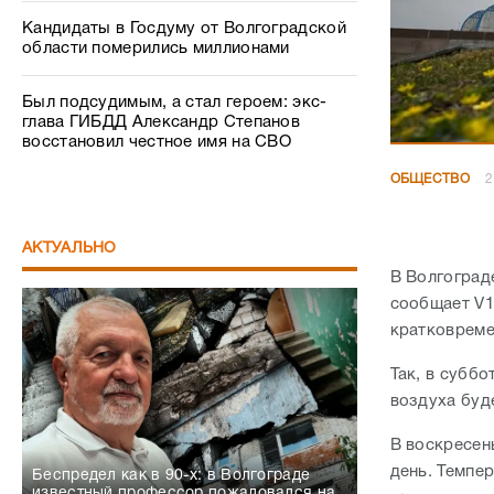
Кандидаты в Госдуму от Волгоградской
области померились миллионами
Был подсудимым, а стал героем: экс-
глава ГИБДД Александр Степанов
восстановил честное имя на СВО
ОБЩЕСТВО
2
АКТУАЛЬНО
В Волгоград
сообщает V1
кратковреме
Так, в суббо
воздуха буде
В воскресен
день. Темпер
Беспредел как в 90-х: в Волгограде
известный профессор пожаловался на