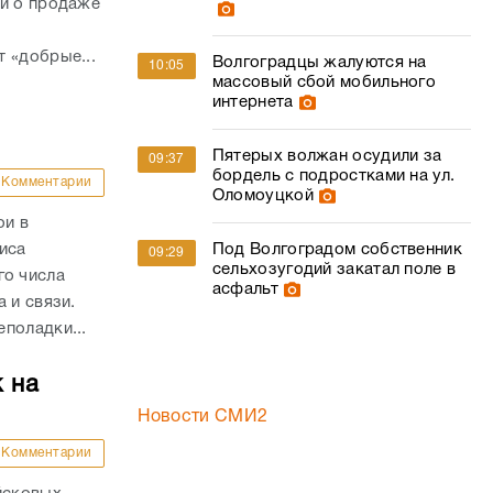
ий о продаже
 «добрые...
Волгоградцы жалуются на
10:05
массовый сбой мобильного
интернета
Пятерых волжан осудили за
09:37
бордель с подростками на ул.
Комментарии
Оломоуцкой
ои в
иса
Под Волгоградом собственник
09:29
сельхозугодий закатал поле в
о числа
асфальт
а и связи.
поладки...
 на
Новости СМИ2
Комментарии