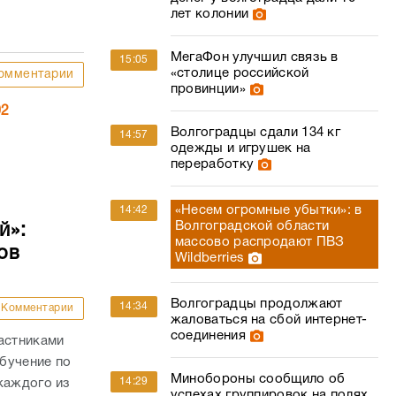
лет колонии
МегаФон улучшил связь в
15:05
«столице российской
омментарии
провинции»
02
Волгоградцы сдали 134 кг
14:57
одежды и игрушек на
переработку
«Несем огромные убытки»: в
14:42
Волгоградской области
й»:
массово распродают ПВЗ
ов
Wildberries
Волгоградцы продолжают
14:34
Комментарии
жаловаться на сбой интернет-
соединения
астниками
бучение по
Минобороны сообщило об
14:29
каждого из
успехах группировок на полях