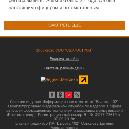
регпарламенте. Алексею было 24 года. Он был
настоящим офицером и потомственным...
СМОТРЕТЬ ЕЩЁ
2006-2026 ООО "СВЖ"ОСТРОВ"
Реклама на сайте
Системы рекомендаций
Сетевое издание Информационное агентство "Высота 102"
зарегистрировано Федеральной службой по надзору в сфере
связи, информационных технологий и массовых коммуникаций
(Роскомнадзор). Регистрационный номер Эл № ФС77-73619 от
07.09.2018г.
Главный редактор ИА "Высота 102" Соколова Евгения
Александровна