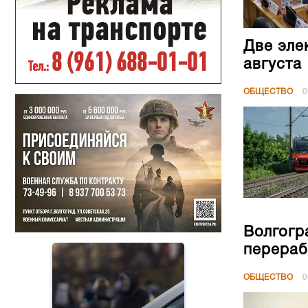
Две эле
августа
ОБЩЕСТВО
0
Волгогр
перераб
ОБЩЕСТВО
0