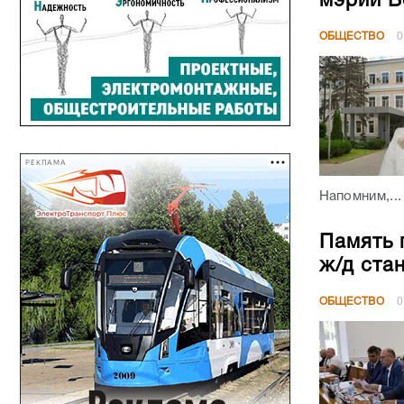
мэрии В
ОБЩЕСТВО
0
РЕКЛАМА
Напомним,...
Память 
ж/д ста
ОБЩЕСТВО
0