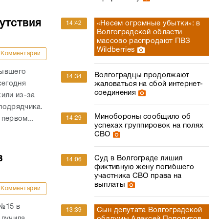
утствия
«Несем огромные убытки»: в
14:42
Волгоградской области
массово распродают ПВЗ
Wildberries
Комментарии
бывшего
Волгоградцы продолжают
14:34
сегодня
жаловаться на сбой интернет-
соединения
или из-за
подрядчика.
Минобороны сообщило об
14:29
первом...
успехах группировок на полях
СВО
в
Суд в Волгограде лишил
14:06
фиктивную жену погибшего
участника СВО права на
выплаты
Комментарии
 №15 в
Сын депутата Волгоградской
13:39
олучила