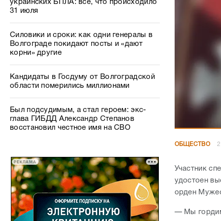
украинских БПЛА: все, что происходило
31 июля
Силовики и сроки: как одни генералы в
Волгограде покидают посты и «дают
корни» другие
Кандидаты в Госдуму от Волгоградской
области померились миллионами
Был подсудимым, а стал героем: экс-
глава ГИБДД Александр Степанов
восстановил честное имя на СВО
ОБЩЕСТВО
2
РЕКЛАМА
Участник сп
удостоен вы
орден Муже
— Мы гордим