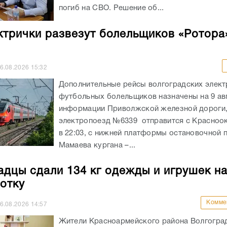
погиб на СВО. Решение об...
ктрички развезут болельщиков «Ротора
6.08.2026
15:32
Дополнительные рейсы волгоградских элект
футбольных болельщиков назначены на 9 ав
информации Приволжской железной дороги
электропоезд №6339 отправится с Красноо
в 22:03, с нижней платформы остановочной
Мамаева кургана –...
адцы сдали 134 кг одежды и игрушек н
отку
Комме
6.08.2026
14:57
Жители Красноармейского района Волгоград