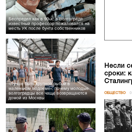
Беспредел как в 90-х: в Волгограде
известный профессор пожаловался на
месть УК после бунта собственников
Несли с
сроки: 
Сталинг
«Лучше быть крупной рыбой в
маленьком водоеме»: почему молодые
ОБЩЕСТВО
0
волгоградцы все чаще возвращаются
домой из Москвы