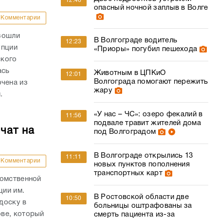
12:46
опасный ночной заплыв в Волге
Комментарии
зошли
В Волгограде водитель
12:23
упции
«Приоры» погубил пешехода
ского
ась
Животным в ЦПКиО
12:01
Волгограда помогают пережить
ючена из
жару
.
«У нас – ЧС»: озеро фекалий в
11:56
подвале травит жителей дома
чат на
под Волгоградом
В Волгограде открылись 13
11:11
Комментарии
новых пунктов пополнения
транспортных карт
домственной
ции им.
В Ростовской области две
10:50
доску в
больницы оштрафованы за
ве, который
смерть пациента из-за