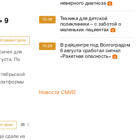
неверного диагноза
Техника для детской
10:48
» 9
поликлиники – с заботой о
маленьких пациентах
Комментарии
В райцентре под Волгоградом
10:29
6 августа сработал сигнал
ричек для
«Ракетная опасность»
густа. По
,
ктябрьской
 платформы
Новости СМИ2
а
нтарии
0
а сдали на