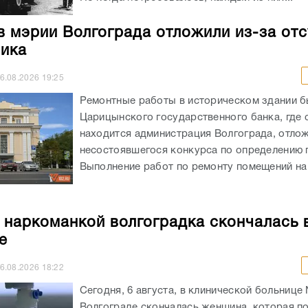
в мэрии Волгограда отложили из-за отс
ика
6.08.2026
19:25
Ремонтные работы в историческом здании 
Царицынского государственного банка, где 
находится администрация Волгограда, отлож
несостоявшегося конкурса по определению 
Выполнение работ по ремонту помещений на 
 наркоманкой волгоградка скончалась 
е
6.08.2026
18:22
Сегодня, 6 августа, в клинической больнице
Волгограде скончалась женщина, которая п