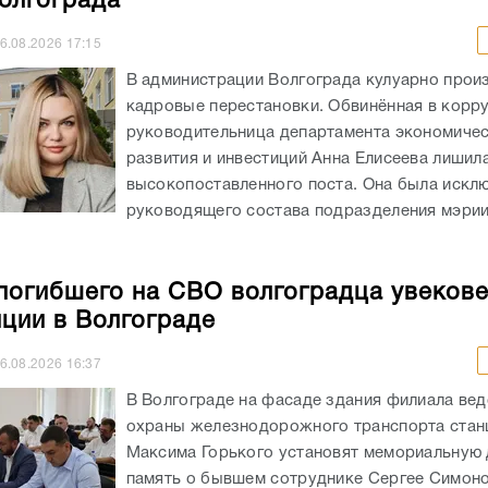
олгограда
6.08.2026
17:15
В администрации Волгограда кулуарно прои
кадровые перестановки. Обвинённая в корр
руководительница департамента экономиче
развития и инвестиций Анна Елисеева лишил
высокопоставленного поста. Она была искл
руководящего состава подразделения мэрии
погибшего на СВО волгоградца увекове
нции в Волгограде
6.08.2026
16:37
В Волгограде на фасаде здания филиала ве
охраны железнодорожного транспорта стан
Максима Горького установят мемориальную 
память о бывшем сотруднике Сергее Симоно