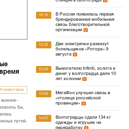
станции в Волгограде
В России появилась первая
16:10
брендированная мобильная
связь благотворительной
организации
Две электрички развезут
15:32
болельщиков «Ротора» 9
августа
ные
Вымогателю Infiniti, золота и
15:20
 время
денег у волгоградца дали 10
лет колонии
Комментарии
МегаФон улучшил связь в
15:05
«столице российской
 воинов-
провинции»
азалось бы,
валась
Волгоградцы сдали 134 кг
14:57
жных путей.
одежды и игрушек на
переработку