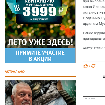
при выполне
глава Иловл
остались не
Владимир Пу
орденом Му
Ранее журна
преподавате
Фото: Иван Г
/
АКТУАЛЬНО
Е
РЕКЛАМА