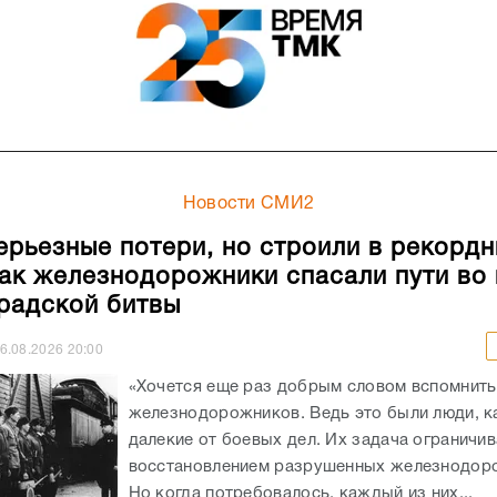
Новости СМИ2
ерьезные потери, но строили в рекорд
как железнодорожники спасали пути во
радской битвы
6.08.2026
20:00
«Хочется еще раз добрым словом вспомнить
железнодорожников. Ведь это были люди, к
далекие от боевых дел. Их задача ограничи
восстановлением разрушенных железнодоро
Но когда потребовалось, каждый из них...