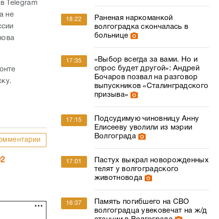
в Telegram
а не
Раненая наркоманкой
18:22
ссии
волгоградка скончалась в
больнице
нова
«Выбор всегда за вами. Но и
17:35
спрос будет другой»: Андрей
онте
Бочаров позвал на разговор
ску.
выпускников «Сталинградского
призыва»
Подсудимую чиновницу Анну
17:15
Елисееву уволили из мэрии
Волгограда
омментарии
02
Пастух выкрал новорожденных
17:01
телят у волгоградского
животновода
Память погибшего на СВО
16:37
волгоградца увековечат на ж/д