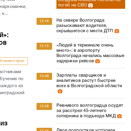
облдумы Алексей Пополитов
погиб на СВО
наркоманки,
к...
На севере Волгограда
13:16
разыскивают водителя,
скрывшегося с места ДТП
й»:
ов
«Людей в терминале очень
13:15
много»: в аэропорту
Волгограда начались массовые
задержки рейсов
Комментарии
астниками
Зарплаты сварщиков и
13:08
бучение по
аналитиков растут быстрее
всех в Волгоградской области
каждого из
линградский
Ревнивого волгоградца осудят
13:08
за расстрел 45-летнего
соперника в подъезде МКД
 из
Двое подростков устроили