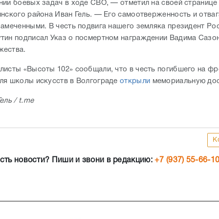
нии боевых задач в ходе СВО, — отметил на своей странице 
инского района Иван Гель. — Его самоотверженность и отваг
замеченными. В честь подвига нашего земляка президент Ро
тин подписал Указ о посмертном награждении Вадима Сазо
жества.
листы «Высоты 102» сообщали, что в честь погибшего на фр
ля школы искусств в Волгограде
открыли
мемориальную до
ель / t.me
К
сть новости? Пиши и звони в редакцию:
+7 (937) 55-66-1