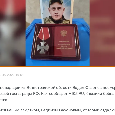
7.10.2023 19:54
ецоперации из Волгоградской области Вадим Сазонов посме
сшей госнаграды РФ. Как сообщает V102.RU, близким бойца
ства.
ся нашим земляком, Вадимом Сазоновым, который отдал 