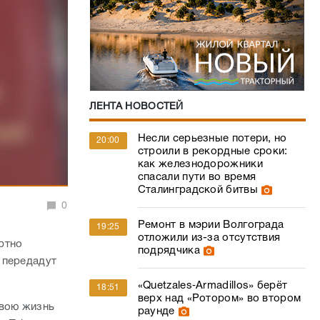
ЛЕНТА НОВОСТЕЙ
Несли серьезные потери, но
20:00
строили в рекордные сроки:
как железнодорожники
спасали пути во время
Сталинградской битвы
0
Ремонт в мэрии Волгограда
19:25
отложили из-за отсутствия
ртно
подрядчика
 передадут
«Quetzales‑Armadillos» берёт
18:51
верх над «Ротором» во втором
свою жизнь
раунде