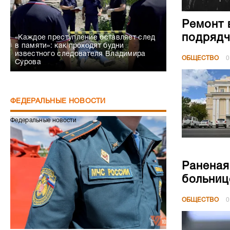
Ремонт 
подрядч
«Каждое преступление оставляет след
в памяти»: как проходят будни
известного следователя Владимира
ОБЩЕСТВО
0
Сурова
ФЕДЕРАЛЬНЫЕ НОВОСТИ
Федеральные новости
Раненая
больниц
ОБЩЕСТВО
0