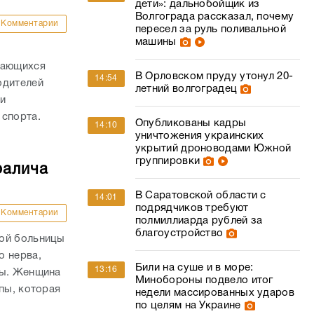
дети»: дальнобойщик из
Волгограда рассказал, почему
Комментарии
пересел за руль поливальной
машины
дающихся
В Орловском пруду утонул 20-
14:54
одителей
летний волгоградец
и
 спорта.
Опубликованы кадры
14:10
уничтожения украинских
укрытий дроноводами Южной
группировки
ралича
В Саратовской области с
14:01
подрядчиков требуют
Комментарии
полмиллиарда рублей за
благоустройство
кой больницы
о нерва,
Били на суше и в море:
13:16
пы. Женщина
Минобороны подвело итог
пы, которая
недели массированных ударов
по целям на Украине