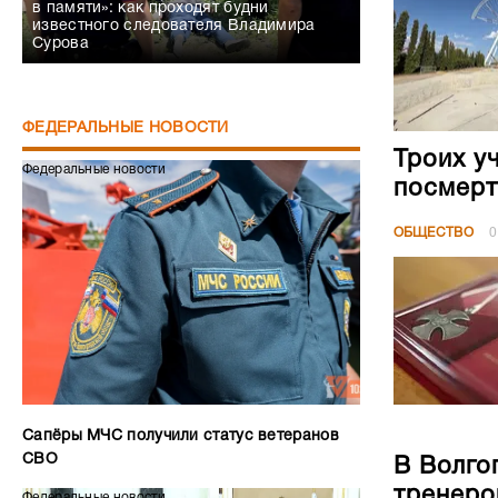
в памяти»: как проходят будни
известного следователя Владимира
Сурова
ФЕДЕРАЛЬНЫЕ НОВОСТИ
Троих у
Федеральные новости
посмерт
ОБЩЕСТВО
0
Сапёры МЧС получили статус ветеранов
СВО
В Волго
тренеро
Федеральные новости