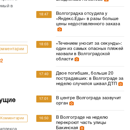
мый в
Волгоградка отсудила у
18:47
«Яндекс.Еды» в разы больше
цены недоставленного заказа
«Течением уносит за секунды»:
18:03
один из самых опасных пляжей
омментарии
назвали в Волгоградской
области
02
Двое погибших, больше 20
17:40
пострадавших: в Волгограде за
неделю случился шквал ДТП
В центре Волгограда зазвучит
17:01
дущие
орган
В Волгограде на неделю
Комментарии
16:50
перекроют часть улицы
Бакинская
омплекса