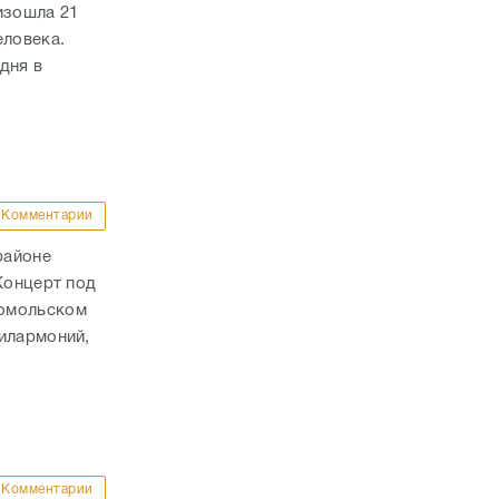
изошла 21
еловека.
дня в
Комментарии
районе
Концерт под
сомольском
илармоний,
Комментарии