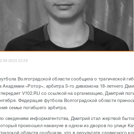
2.09.2023 22:26
утбола Волгоградской области сообщила о трагической гиб
а Академии «Ротор», арбитра 3-го дивизиона 18-летнего Дм
 передает V102.RU со ссылкой на организацию, Дмитрий пог
ентября. Федерация футбола Волгоградской области принос
ния семье погибшего арбитра.
по сведениям информагентства, Дмитрий стал жертвой быто
который произошел накануне в одном из дворов по улице Ка
градской области сообщали, что в результате словесного к