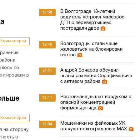
В Волгограде 18-летний
12:58
водитель устроил массовое
ка
ДТП с перевертышем:
пострадали двое
Комментарии
Волгоградцы стали чаще
12:49
жаловаться на блокировки
 ранение
счетов
района
алось по
Андрей Бочаров обсудил
12:21
ентировали в
планы развития Серафимовича
с активом района
Ростовчане дышат воздухом с
ольше
12:11
опасной концентрацией
формальдегида
Комментарии
Мошенники из фейковых УК
12:04
атакуют волгоградцев в МАХ
л на сторону
олностью