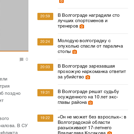
В Волгограде наградили сто
20:59
лучших спортсменов и
тренеров
Молодую волгоградку с
20:24
опухолью спасли от паралича
стопы
0
В Волгограде зарезавшая
20:03
прохожую наркоманка ответит
за убийство
ели
итрия
В Волгограде решат судьбу
19:31
иб поздно
осужденного на 10 лет экс-
ит
главы района
«Он не может без взрослых»: в
19:22
вого
Волгоградской области
чалова. В СУ
разыскивают 17-летнего
онфликта
Владислава Косакова