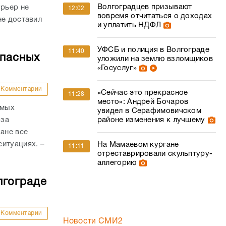
Волгоградцев призывают
урьер не
12:02
вовремя отчитаться о доходах
не доставил
и уплатить НДФЛ
УФСБ и полиция в Волгограде
11:40
опасных
уложили на землю взломщиков
«Госуслуг»
Комментарии
«Сейчас это прекрасное
11:28
место»: Андрей Бочаров
амых
увидел в Серафимовичском
-за
районе изменения к лучшему
ане все
итуациях. –
На Мамаевом кургане
11:11
отреставрировали скульптуру-
аллегорию
лгограде
Комментарии
Новости СМИ2