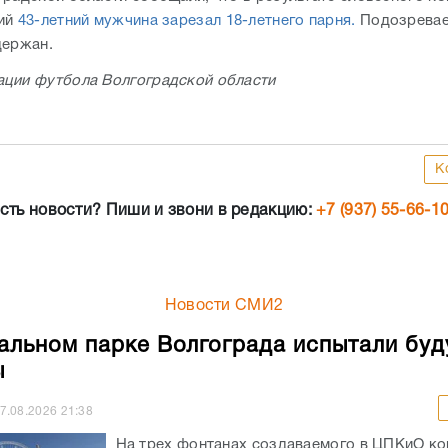
ний
43-летний мужчина зарезал 18-летнего парня.
Подозревае
держан.
ции футбола Волгоградской области
К
сть новости? Пиши и звони в редакцию:
+7 (937) 55-66-1
Новости СМИ2
альном парке Волгограда испытали бу
ы
7.08.2026
21:38
На трех фонтанах создаваемого в ЦПКиО к