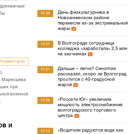
 дренажные
День физкультурника в
обы
16:39
Новоаннинском районе
перенесли из-за экстремальной
жары
В Волгограде сотрудница
16:31
колледжа «заработала» 2,5 млн
на заочниках
Комментарии
Дальше – легче? Синоптик
15:51
о
рассказал, скоро ли Волгоград
простится с 40-градусной
. Маресьева
жарой
ших при
ьной военной
«Россети Юг» увеличили
15:28
.
мощность электроснабжения
волгоградского торгового
центра
ов и
«Водители радуются воде как
15:12