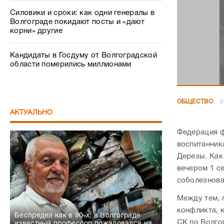
Силовики и сроки: как одни генералы в
Волгограде покидают посты и «дают
корни» другие
Кандидаты в Госдуму от Волгоградской
области померились миллионами
ОБЩЕСТВО
0
АКТУАЛЬНО
Федерация ф
воспитанник
Дерезы. Как
вечером 1 с
соболезнова
Между тем, 
конфликта, 
Беспредел как в 90-х: в Волгограде
СК по Волго
известный профессор пожаловался на