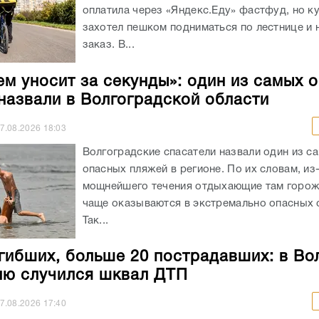
оплатила через «Яндекс.Еду» фастфуд, но к
захотел пешком подниматься по лестнице и 
заказ. В...
ем уносит за секунды»: один из самых 
назвали в Волгоградской области
7.08.2026
18:03
Волгоградские спасатели назвали один из с
опасных пляжей в регионе. По их словам, из
мощнейшего течения отдыхающие там горож
чаще оказываются в экстремально опасных с
Так...
гибших, больше 20 пострадавших: в Во
лю случился шквал ДТП
7.08.2026
17:40