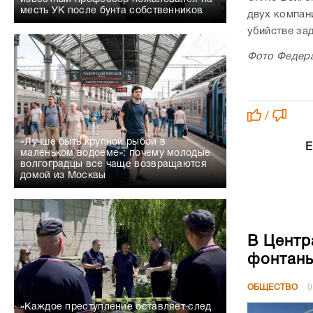
месть УК после бунта собственников
двух компа
убийстве за
Фото Федера
/
«Лучше быть крупной рыбой в
Е
маленьком водоеме»: почему молодые
волгоградцы все чаще возвращаются
домой из Москвы
В Центр
фонтан
ОБЩЕСТВО
0
«Каждое преступление оставляет след