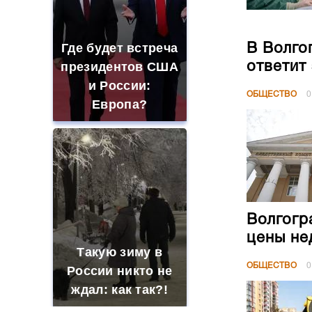
Где будет встреча
В Волго
ответит
президентов США
и России:
ОБЩЕСТВО
0
Европа?
Волгогр
цены не
Такую зиму в
ОБЩЕСТВО
0
России никто не
ждал: как так?!