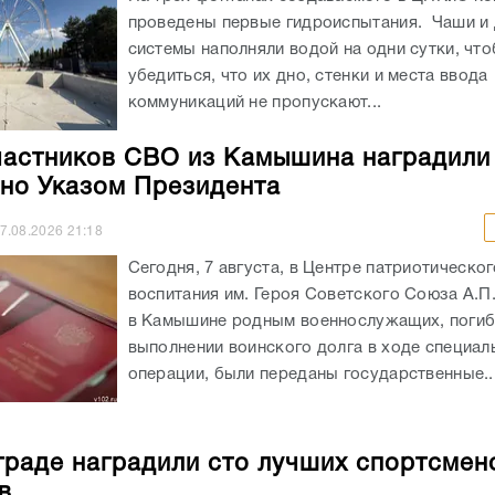
проведены первые гидроиспытания. Чаши и
системы наполняли водой на одни сутки, чт
убедиться, что их дно, стенки и места ввода
коммуникаций не пропускают...
частников СВО из Камышина наградили
но Указом Президента
7.08.2026
21:18
Сегодня, 7 августа, в Центре патриотическог
воспитания им. Героя Советского Союза А.П
в Камышине родным военнослужащих, погиб
выполнении воинского долга в ходе специал
операции, были переданы государственные..
граде наградили сто лучших спортсмен
в