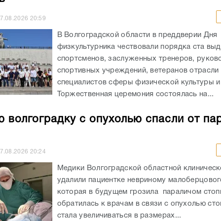
7.08.2026
20:59
В Волгоградской области в преддверии Дня
физкультурника чествовали порядка ста вы
спортсменов, заслуженных тренеров, руков
спортивных учреждений, ветеранов отрасли 
специалистов сферы физической культуры и
Торжественная церемония состоялась на...
 волгоградку с опухолью спасли от па
7.08.2026
20:24
Медики Волгоградской областной клиничес
удалили пациентке невриному малоберцовог
которая в будущем грозила параличом сто
обратилась к врачам в связи с опухолью сто
стала увеличиваться в размерах...