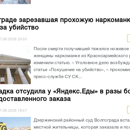
граде зарезавшая прохожую наркоман
 за убийство
7.08.2026
20:03
После смерти получившей тяжелое ножевое
женщины наркоманке из Красноармейского 
изменили статью. – Уголовное дело возбужд
статье «Покушение на убийство», – прокомм
пресс-службе СУ СК...
адка отсудила у «Яндекс.Еды» в разы б
доставленного заказа
7.08.2026
18:47
Дзержинский районный суд Волгограда вста
местной жительницы, которая заказала и п