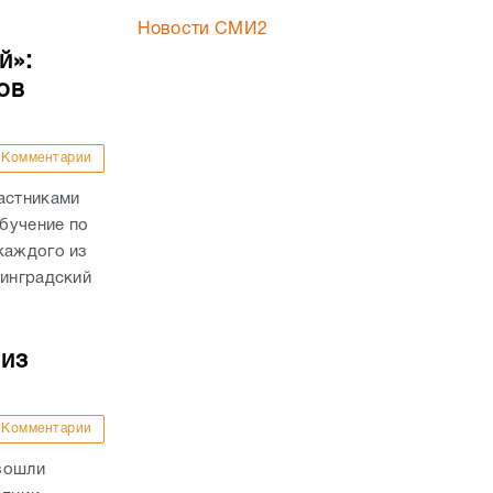
Новости СМИ2
й»:
ов
Комментарии
астниками
бучение по
каждого из
линградский
 из
Комментарии
зошли