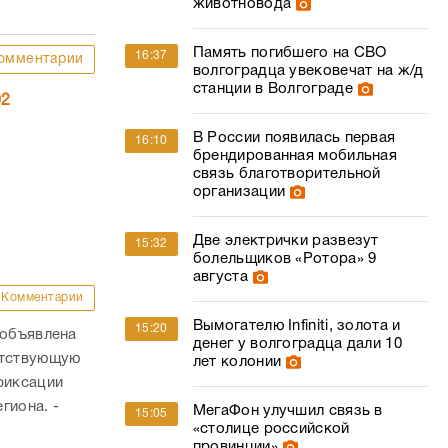
животновода
Память погибшего на СВО
16:37
омментарии
волгоградца увековечат на ж/д
станции в Волгограде
02
В России появилась первая
16:10
брендированная мобильная
связь благотворительной
организации
Две электрички развезут
15:32
болельщиков «Ротора» 9
августа
Комментарии
Вымогателю Infiniti, золота и
15:20
 объявлена
денег у волгоградца дали 10
етствующую
лет колонии
фиксации
гиона. -
МегаФон улучшил связь в
15:05
«столице российской
провинции»