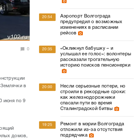
Аэропорт Волгограда
20:54
предупредил о возможных
изменениях в расписании
рейсов
«Окликнул бабушку – и
0
20:35
услышал ее голос»: волонтеры
рассказали трогательную
историю поисков пенсионерки
онструкции
 Землячки в
Несли серьезные потери, но
20:00
строили в рекордные сроки:
как железнодорожники
0 июня по 9
спасали пути во время
Сталинградской битвы
Ремонт в мэрии Волгограда
19:25
тоящий
отложили из-за отсутствия
подрядчика
илых домов,