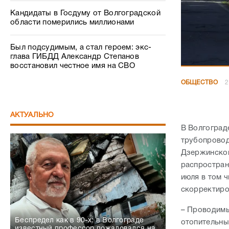
Кандидаты в Госдуму от Волгоградской
области померились миллионами
Был подсудимым, а стал героем: экс-
глава ГИБДД Александр Степанов
восстановил честное имя на СВО
ОБЩЕСТВО
2
АКТУАЛЬНО
В Волгоград
трубопровод
Дзержинском
распростран
июля в том ч
скорректиро
– Проводимы
Беспредел как в 90-х: в Волгограде
отопительны
известный профессор пожаловался на