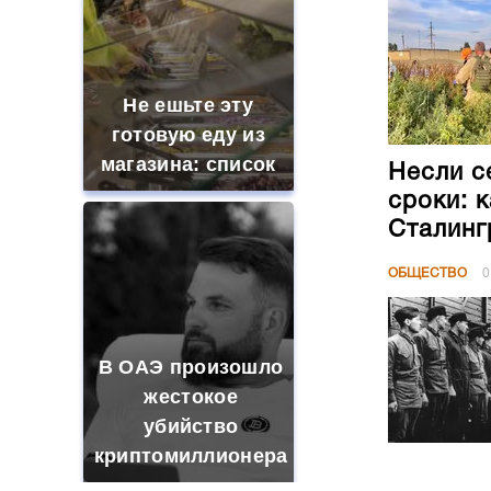
Не ешьте эту
готовую еду из
магазина: список
Несли с
сроки: 
Сталинг
ОБЩЕСТВО
0
В ОАЭ произошло
жестокое
убийство
криптомиллионера