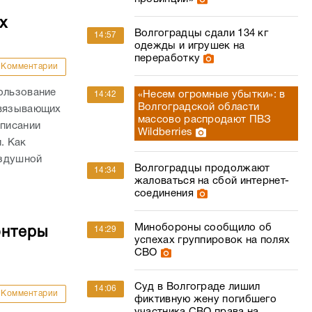
х
Волгоградцы сдали 134 кг
14:57
одежды и игрушек на
переработку
Комментарии
ользование
«Несем огромные убытки»: в
14:42
Волгоградской области
связывающих
массово распродают ПВЗ
списании
Wildberries
. Как
оздушной
Волгоградцы продолжают
14:34
жаловаться на сбой интернет-
соединения
Минобороны сообщило об
14:29
онтеры
успехах группировок на полях
СВО
Суд в Волгограде лишил
14:06
Комментарии
фиктивную жену погибшего