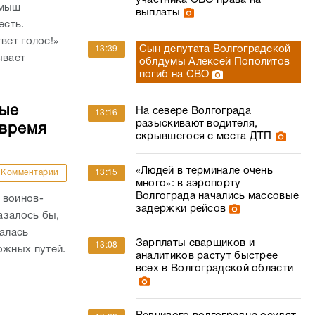
участника СВО права на
амыш
выплаты
есть.
вет голос!»
Сын депутата Волгоградской
13:39
ывает
облдумы Алексей Пополитов
погиб на СВО
ные
На севере Волгограда
13:16
разыскивают водителя,
 время
скрывшегося с места ДТП
«Людей в терминале очень
13:15
Комментарии
много»: в аэропорту
Волгограда начались массовые
 воинов-
задержки рейсов
азалось бы,
валась
Зарплаты сварщиков и
13:08
жных путей.
аналитиков растут быстрее
всех в Волгоградской области