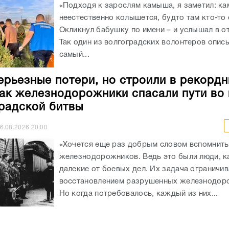
«Подходя к зарослям камыша, я заметил: к
неестественно колышется, будто там кто-то 
Окликнул бабушку по имени – и услышал в от
Так один из волгоградских волонтеров опис
самый...
ерьезные потери, но строили в рекорд
как железнодорожники спасали пути во
радской битвы
6.08.2026
20:00
«Хочется еще раз добрым словом вспомнить
железнодорожников. Ведь это были люди, к
далекие от боевых дел. Их задача ограничи
восстановлением разрушенных железнодоро
Но когда потребовалось, каждый из них...