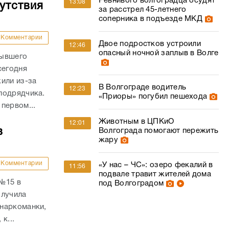
Ревнивого волгоградца осудят
13:08
утствия
за расстрел 45-летнего
соперника в подъезде МКД
Комментарии
Двое подростков устроили
12:46
опасный ночной заплыв в Волге
бывшего
сегодня
или из-за
В Волгограде водитель
12:23
подрядчика.
«Приоры» погубил пешехода
первом...
Животным в ЦПКиО
12:01
в
Волгограда помогают пережить
жару
Комментарии
«У нас – ЧС»: озеро фекалий в
11:56
подвале травит жителей дома
 №15 в
под Волгоградом
олучила
наркоманки,
к...