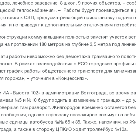
адов, лечебное заведение, 8 школ, 9 прочих объектов, – со
цессий теплоснабжения». – Работы будут производиться в 
дготовки к ОЗП, предусматривающей приостановку подачи г
ия, и не приведут к дополнительным отключениям потребит
конструкции коммунальщики полностью заменят участок вет
 на протяжении 180 метров на глубине 3,5 метра под линие
 эти работы невозможно без демонтажа трамвайного полотн
астке. В рамках взаимодействия с РСО городские профиль
ют график работы общественного транспорта для минимиза
ля горожан, – уточнили в «Концессиях».
и ИА «Высота 102» в администрации Волгограда, во время ра
рамваи №5 и №10 будут ходить в измененных границах – до 
овершая там разворот. Жилгородок временно останется бе
 сообщения, однако перевозку пассажиров возьмут на себя
ные единицы автобусов №№ 65 и 85. Также, напомним, из Ж
града, а также в сторону ЦПКиО ходит троллейбус №10а.