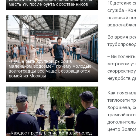
10 детских с
месть УК после бунта собственников
служба «Кон
плановой по
водоснабжен
Во время ре
трубопровода
– Выполнить
«Лучше быть крупной рыбой в
метровом уч
маленьком водоеме»: почему молодые
скорректиру
волгоградцы все чаще возвращаются
домой из Москвы
неудобств д
Как пояснил
теплосети т
Хорошева, с
трамвайного
дополнитель
центр Волго
«Каждое преступление оставляет след