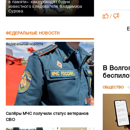
в памяти»: как проходят будни
известного следователя Владимира
Сурова
/
Е
ФЕДЕРАЛЬНЫЕ НОВОСТИ
Федеральные новости
В Волго
беспило
ОБЩЕСТВО
0
Сапёры МЧС получили статус ветеранов
СВО
Федеральные новости