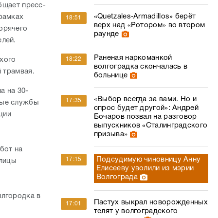
общает пресс-
«Quetzales‑Armadillos» берёт
рамках
18:51
верх над «Ротором» во втором
орячего
раунде
елей.
Раненая наркоманкой
18:22
хого
волгоградка скончалась в
й трамвая.
больнице
а на 30-
«Выбор всегда за вами. Но и
17:35
ные службы
спрос будет другой»: Андрей
ции
Бочаров позвал на разговор
выпускников «Сталинградского
призыва»
бот на
Подсудимую чиновницу Анну
17:15
улицы
Елисееву уволили из мэрии
з
Волгограда
илгородка в
Пастух выкрал новорожденных
17:01
телят у волгоградского