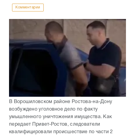
Комментарии
В Ворошиловском районе Ростова-на-Дону
возбуждено уголовное дело по факту
умышленного уничтожения имущества. Как
передает Привет-Ростов, следователи
квалифицировали происшествие по части 2