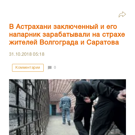
В Астрахани заключенный и его
напарник зарабатывали на страхе
жителей Волгограда и Саратова
31.10.2018
05:18
Комментарии
0