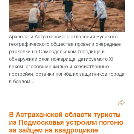
Археологи Астраханского отделения Русского
географического общества провели очередные
раскопки на Самосдельском городище и
обнаружили слои пожарища, датируемого XI
веком, сгоревшие жилые и хозяйственные
постройки, останки погибших защитников города
в боевом...
В Астраханской области туристы
из Подмосковья устроили погоню
за зайцем на квадроцикле