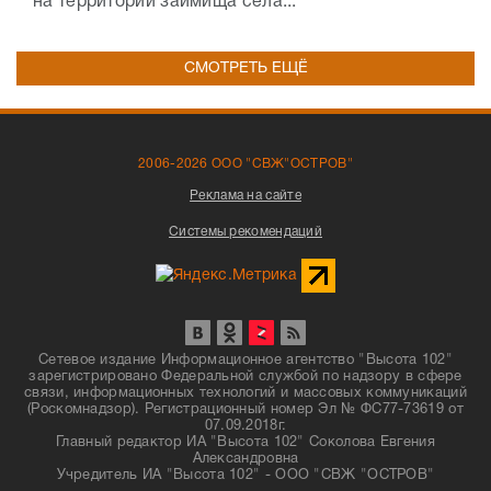
на территории займища села...
СМОТРЕТЬ ЕЩЁ
2006-2026 ООО "СВЖ"ОСТРОВ"
Реклама на сайте
Системы рекомендаций
Сетевое издание Информационное агентство "Высота 102"
зарегистрировано Федеральной службой по надзору в сфере
связи, информационных технологий и массовых коммуникаций
(Роскомнадзор). Регистрационный номер Эл № ФС77-73619 от
07.09.2018г.
Главный редактор ИА "Высота 102" Соколова Евгения
Александровна
Учредитель ИА "Высота 102" - ООО "СВЖ "ОСТРОВ"