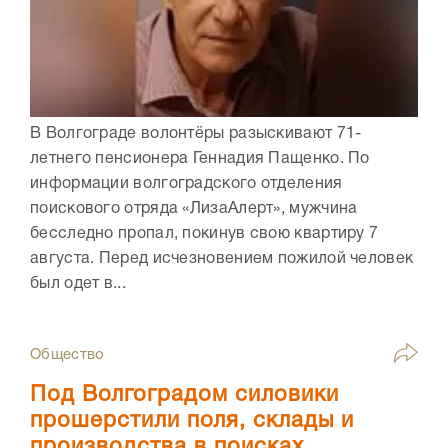
В Волгограде волонтёры разыскивают 71-
летнего пенсионера Геннадия Пащенко. По
информации волгоградского отделения
поискового отряда «ЛизаАлерт», мужчина
бесследно пропал, покинув свою квартиру 7
августа. Перед исчезновением пожилой человек
был одет в...
Общество
Под Волгоградом силовики
прошерстили поля, склады и
производства в поисках