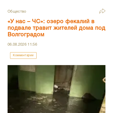
Общество
«У нас – ЧС»: озеро фекалий в
подвале травит жителей дома под
Волгоградом
06.08.2026
11:56
Комментарии