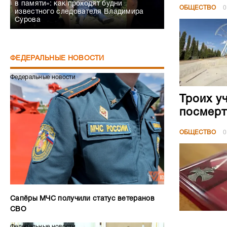
в памяти»: как проходят будни
ОБЩЕСТВО
0
известного следователя Владимира
Сурова
ФЕДЕРАЛЬНЫЕ НОВОСТИ
Федеральные новости
Троих у
посмерт
ОБЩЕСТВО
0
Сапёры МЧС получили статус ветеранов
СВО
Федеральные новости