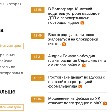
пы, которая
В Волгограде 18-летний
12:58
водитель устроил массовое
ДТП с перевертышем:
пострадали двое
ка
Волгоградцы стали чаще
12:49
жаловаться на блокировки
счетов
Комментарии
 ранение
Андрей Бочаров обсудил
12:21
планы развития Серафимовича
района
с активом района
алось по
ентировали в
Ростовчане дышат воздухом с
12:11
опасной концентрацией
формальдегида
ольше
Мошенники из фейковых УК
12:04
атакуют волгоградцев в МАХ
Комментарии