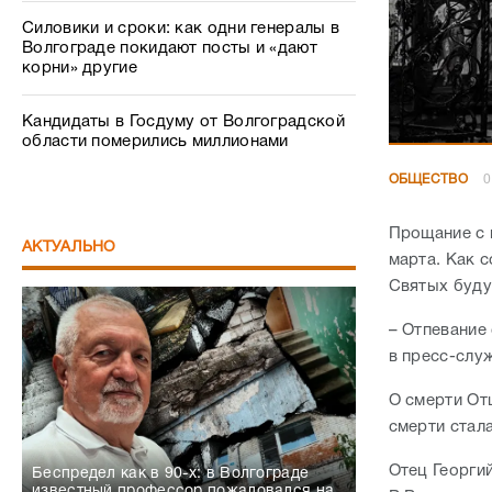
Силовики и сроки: как одни генералы в
Волгограде покидают посты и «дают
корни» другие
Кандидаты в Госдуму от Волгоградской
области померились миллионами
ОБЩЕСТВО
0
Прощание с 
АКТУАЛЬНО
марта. Как 
Святых буду
– Отпевание
в пресс-служ
О смерти Отц
смерти стал
Отец Георгий
Беспредел как в 90-х: в Волгограде
известный профессор пожаловался на