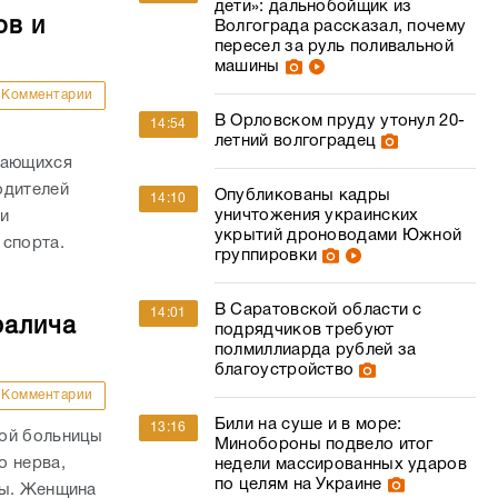
дети»: дальнобойщик из
ов и
Волгограда рассказал, почему
пересел за руль поливальной
машины
Комментарии
В Орловском пруду утонул 20-
14:54
летний волгоградец
дающихся
одителей
Опубликованы кадры
14:10
уничтожения украинских
и
укрытий дроноводами Южной
 спорта.
группировки
В Саратовской области с
14:01
ралича
подрядчиков требуют
полмиллиарда рублей за
благоустройство
Комментарии
Били на суше и в море:
13:16
кой больницы
Минобороны подвело итог
о нерва,
недели массированных ударов
по целям на Украине
пы. Женщина