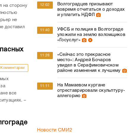
Волгоградцев призывают
12:02
л на сторону
вовремя отчитаться о доходах
олностью
и уплатить НДФЛ
урьер не
не доставил
УФСБ и полиция в Волгограде
11:40
уложили на землю взломщиков
«Госуслуг»
опасных
«Сейчас это прекрасное
11:28
место»: Андрей Бочаров
увидел в Серафимовичском
Комментарии
районе изменения к лучшему
амых
На Мамаевом кургане
-за
11:11
отреставрировали скульптуру-
ане все
аллегорию
итуациях. –
лгограде
Новости СМИ2