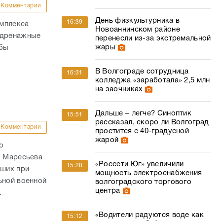
Комментарии
День физкультурника в
16:39
омплекса
Новоаннинском районе
 дренажные
перенесли из-за экстремальной
жары
обы
В Волгограде сотрудница
16:31
колледжа «заработала» 2,5 млн
на заочниках
Дальше – легче? Синоптик
15:51
рассказал, скоро ли Волгоград
Комментарии
простится с 40-градусной
жарой
о
. Маресьева
«Россети Юг» увеличили
15:28
ших при
мощность электроснабжения
ьной военной
волгоградского торгового
центра
.
«Водители радуются воде как
15:12