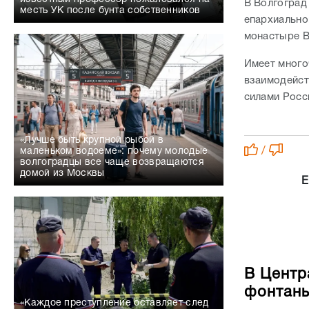
В Волгоград
месть УК после бунта собственников
епархиально
монастыре В
Имеет много
взаимодейст
силами Росс
«Лучше быть крупной рыбой в
/
маленьком водоеме»: почему молодые
волгоградцы все чаще возвращаются
домой из Москвы
Е
В Центр
фонтан
«Каждое преступление оставляет след