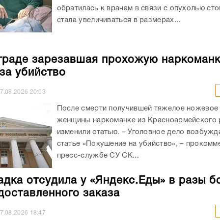
обратилась к врачам в связи с опухолью сто
стала увеличиваться в размерах...
граде зарезавшая прохожую наркоман
 за убийство
7.08.2026
20:03
После смерти получившей тяжелое ножевое
женщины наркоманке из Красноармейского 
изменили статью. – Уголовное дело возбужд
статье «Покушение на убийство», – прокомм
пресс-службе СУ СК...
адка отсудила у «Яндекс.Еды» в разы б
доставленного заказа
7.08.2026
18:47