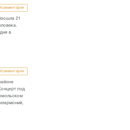
Комментарии
изошла 21
еловека.
дня в
Комментарии
районе
Концерт под
сомольском
илармоний,