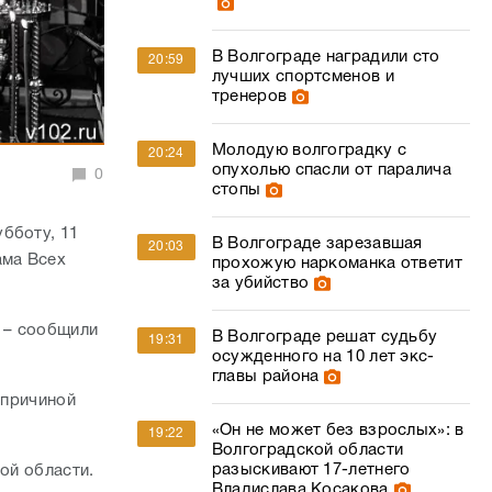
В Волгограде наградили сто
20:59
лучших спортсменов и
тренеров
Молодую волгоградку с
20:24
опухолью спасли от паралича
0
стопы
бботу, 11
В Волгограде зарезавшая
20:03
ама Всех
прохожую наркоманка ответит
за убийство
, – сообщили
В Волгограде решат судьбу
19:31
осужденного на 10 лет экс-
главы района
 причиной
«Он не может без взрослых»: в
19:22
Волгоградской области
разыскивают 17-летнего
ой области.
Владислава Косакова