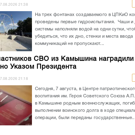
7.08.2026
21:38
На трех фонтанах создаваемого в ЦПКиО к
проведены первые гидроиспытания. Чаши и
системы наполняли водой на одни сутки, чт
убедиться, что их дно, стенки и места ввода
коммуникаций не пропускают...
частников СВО из Камышина наградили
но Указом Президента
7.08.2026
21:18
Сегодня, 7 августа, в Центре патриотическог
воспитания им. Героя Советского Союза А.П
в Камышине родным военнослужащих, погиб
выполнении воинского долга в ходе специал
операции, были переданы государственные..