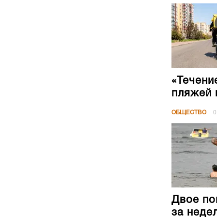
«Течени
пляжей 
ОБЩЕСТВО
0
Двое по
за неде