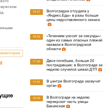
ского
м мужском
Волгоградка отсудила у
18:47
да.
«Яндекс.Еды» в разы больше
цены недоставленного заказа
женными
«Течением уносит за секунды»:
18:03
один из самых опасных пляжей
назвали в Волгоградской
области
омментарии
Двое погибших, больше 20
17:40
02
пострадавших: в Волгограде за
неделю случился шквал ДТП
В центре Волгограда зазвучит
17:01
орган
дущие
В Волгограде на неделю
16:50
перекроют часть улицы
Бакинская