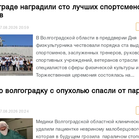
граде наградили сто лучших спортсмен
в
7.08.2026
20:59
В Волгоградской области в преддверии Дня
физкультурника чествовали порядка ста вы
спортсменов, заслуженных тренеров, руков
спортивных учреждений, ветеранов отрасли 
специалистов сферы физической культуры и
Торжественная церемония состоялась на...
 волгоградку с опухолью спасли от па
7.08.2026
20:24
Медики Волгоградской областной клиничес
удалили пациентке невриному малоберцовог
которая в будущем грозила параличом сто