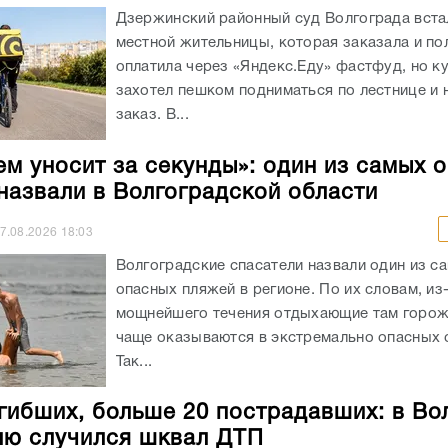
Дзержинский районный суд Волгограда вста
местной жительницы, которая заказала и п
оплатила через «Яндекс.Еду» фастфуд, но к
захотел пешком подниматься по лестнице и 
заказ. В...
ем уносит за секунды»: один из самых 
назвали в Волгоградской области
7.08.2026
18:03
Волгоградские спасатели назвали один из с
опасных пляжей в регионе. По их словам, из
мощнейшего течения отдыхающие там горож
чаще оказываются в экстремально опасных с
Так...
гибших, больше 20 пострадавших: в Во
лю случился шквал ДТП