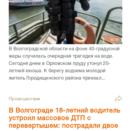
В Волгоградской области на фоне 40-градусной
жары случилась очередная трагедия на воде.
Сегодня днем в Орловском пруду утонул 20-
летний юноша. К берегу водоема молодой
житель Городищенского района приехал...
Происшествия
В Волгограде 18-летний водитель
устроил массовое ДТП с
перевертышем: пострадали двое