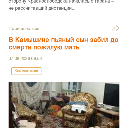
сторону Краснослободска началась с тарана –
не рассчитавший дистанции...
Происшествия
В Камышине пьяный сын забил до
смерти пожилую мать
07.08.2026
09:54
Комментарии