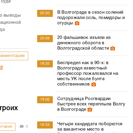
 суда
с
В Волгограде в сезон солений
20:50
то выводы
подорожали соль, помидоры и
сационной
огурцы
да
20 фальшивок изъяли из
20:09
денежного оборота в
Волгоградской области
омментарии
Беспредел как в 90-х: в
19:35
02
Волгограде известный
профессор пожаловался на
месть УК после бунта
собственников
Сотрудница Росгвардии
19:06
быстрее всех переплыла Волгу
троих
в Волгограде
Четыре кандидата поборются
18:33
нтарии
0
за вакантное место в