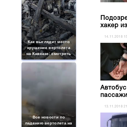
Подозре
хакер и
14.11.2018
1
Как выглядит место
крушение вертолета
на Кавказе: смотреть
Автобус
пассажи
13.11.2018
2
Все новости по
падению вертолета на