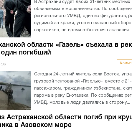
В Астрахани судят двоих 31-летних местных
обвиняемых в мошенничестве. По сообщени
регионального УМВД, один из фигурантов, р
судимый за кражи, угон и незаконный оборо
наркотиков, во время отбывания наказания..
ханской области «Газель» съехала в рек
 один погибший
Комме
5:06
Сегодня 24-летний житель села Восток, упр
грузовой тентованой «Газелью» вместе с 21
пассажиром, гражданином Узбекистана, скат
парома в реку Енотаевка. По сообщению ре
УМВД, молодые люди двигались в сторону...
из Астраханской области погиб при кру
ика в Азовском море