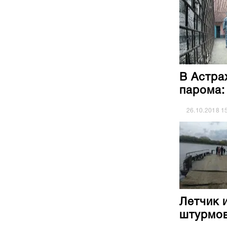
В Астра
парома:
26.10.2018
1
Летчик 
штурмов