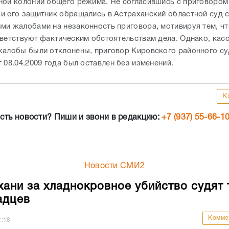
ной колонии общего режима. Не согласившись с приговором
и его защитник обращались в Астраханский областной суд 
ми жалобами на незаконность приговора, мотивируя тем, ч
тветствуют фактическим обстоятельствам дела. Однако, кас
жалобы были отклонены, приговор Кировского районного су
 08.04.2009 года был оставлен без изменений.
К
сть новости? Пиши и звони в редакцию:
+7 (937) 55-66-1
Новости СМИ2
хани за хладнокровное убийство судят 
адцев
Комме
2:18