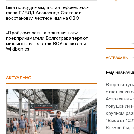
Был подсудимым, а стал героем: экс-
глава ГИБДД Александр Степанов
восстановил честное имя на СВО
«Проблема есть, а решения нет»:
предприниматели Волгограда теряют
миллионы из-за атак ВСУ на склады
Wildberries
АСТРАХАНЬ
2
Ему назначи
АКТУАЛЬНО
Вчера вступ
отношении з
Астрахани «
покушении н
крупном разм
"Высота 102
Кокуев был 