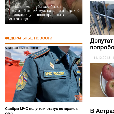
«Когда он меня убивал, было не
больно»: бывший муж напал с отверткой
на владелицу салона красоты в
Волгограде
ФЕДЕРАЛЬНЫЕ НОВОСТИ
Депутат
попробо
Федеральные новости
11.12.2018
1
Сапёры МЧС получили статус ветеранов
В Астра