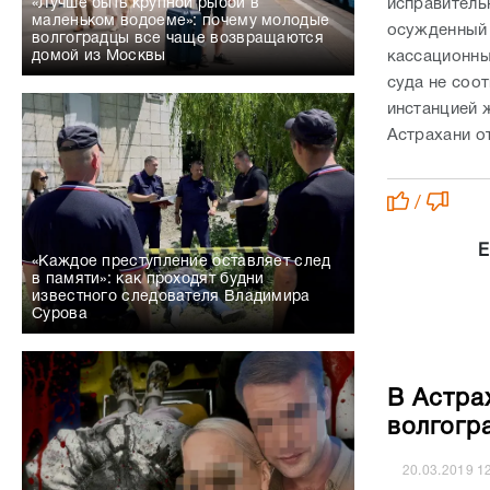
исправитель
«Лучше быть крупной рыбой в
маленьком водоеме»: почему молодые
осужденный 
волгоградцы все чаще возвращаются
кассационны
домой из Москвы
суда не соо
инстанцией 
Астрахани от
/
Е
«Каждое преступление оставляет след
в памяти»: как проходят будни
известного следователя Владимира
Сурова
В Астра
волгогр
20.03.2019
1