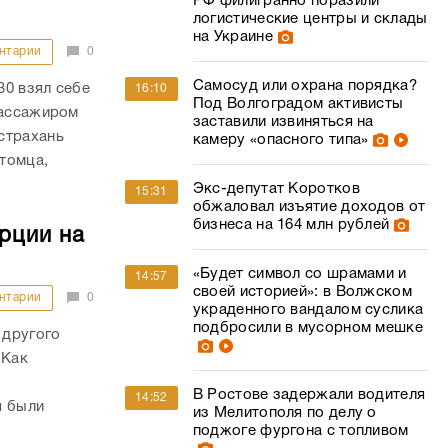
РФ филигранно поразили
логистические центры и склады
на Украине
нтарии
0
Самосуд или охрана порядка?
30 взял себе
16:10
Под Волгоградом активисты
пассажиром
заставили извиняться на
страхань
камеру «опасного типа»
итомца,
Экс-депутат Коротков
15:31
обжаловал изъятие доходов от
бизнеса на 164 млн рублей
рции на
«Будет символ со шрамами и
14:57
своей историей»: в Волжском
нтарии
0
украденного вандалом суслика
подбросили в мусорном мешке
 другого
 Как
В Ростове задержали водителя
14:52
я были
из Мелитополя по делу о
поджоге фургона с топливом