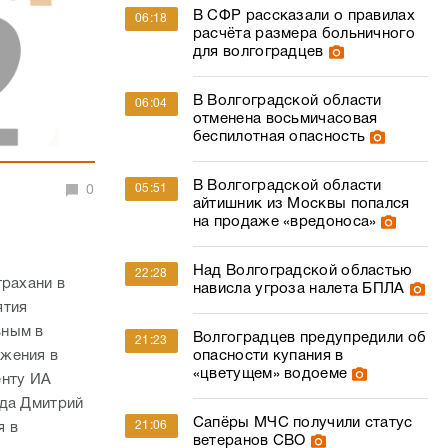
В СФР рассказали о правилах
06:18
расчёта размера больничного
для волгоградцев
В Волгоградской области
06:04
отменена восьмичасовая
беспилотная опасность
В Волгоградской области
05:51
0
айтишник из Москвы попался
на продаже «вредоноса»
Над Волгоградской областью
22:28
трахани в
нависла угроза налета БПЛА
ятия
вным в
Волгоградцев предупредили об
21:23
ожения в
опасности купания в
«цветущем» водоеме
енту ИА
уда Дмитрий
Сапёры МЧС получили статус
21:06
я в
ветеранов СВО