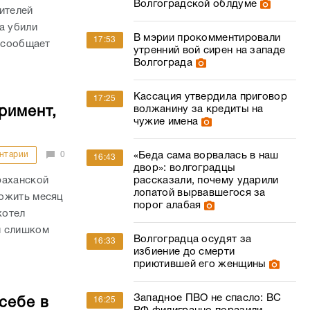
Волгоградской облдуме
ителей
а убили
В мэрии прокомментировали
17:53
м сообщает
утренний вой сирен на западе
Волгограда
Кассация утвердила приговор
17:25
волжанину за кредиты на
римент,
чужие имена
нтарии
0
«Беда сама ворвалась в наш
16:43
двор»: волгоградцы
раханской
рассказали, почему ударили
лопатой вырвавшегося за
рожить месяц
порог алабая
хотел
м слишком
Волгоградца осудят за
16:33
избиение до смерти
приютившей его женщины
Западное ПВО не спасло: ВС
себе в
16:25