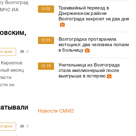
ту Волгоград
Трамвайный переезд в
13:02
У МЧС ИА
Дзержинском районе
Волгограда закроют на два дня
товским,
Волгоградка протаранила
12:25
мотоцикл: два человека попали
в больницу
нтарии
0
 Кириллов
Учительница из Волгограда
12:19
елый месяц
стала миллионершей после
выигрыша в лотерею
ласти
сти он
батывали
Новости СМИ2
нтарии
0