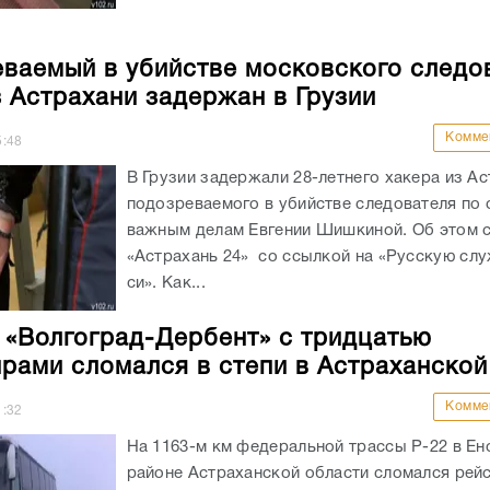
ваемый в убийстве московского следо
з Астрахани задержан в Грузии
Комме
5:48
В Грузии задержали 28-летнего хакера из Ас
подозреваемого в убийстве следователя по
важным делам Евгении Шишкиной. Об этом 
«Астрахань 24» со ссылкой на «Русскую слу
си». Как...
 «Волгоград-Дербент» с тридцатью
рами сломался в степи в Астраханской
Комме
1:32
На 1163-м км федеральной трассы Р-22 в Е
районе Астраханской области сломался рей