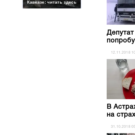
Кавказе: читать здесь
Депутат
попробу
12.11.2018
1
В Астра
на стра
31.10.2018
0