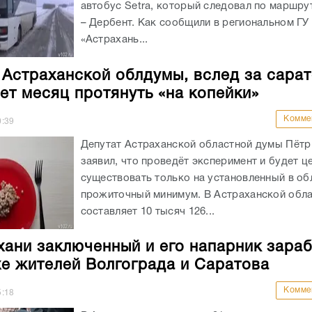
автобус Setra, который следовал по маршру
– Дербент. Как сообщили в региональном Г
«Астрахань...
 Астраханской облдумы, вслед за сара
ет месяц протянуть «на копейки»
Комме
0:39
Депутат Астраханской областной думы Пётр
заявил, что проведёт эксперимент и будет ц
существовать только на установленный в об
прожиточный минимум. В Астраханской обла
составляет 10 тысяч 126...
хани заключенный и его напарник зара
хе жителей Волгограда и Саратова
Комме
5:18