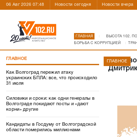
06 Авг 2026 07:48
Новости сегодня
Новости вчера
ГЛАВНАЯ
ВЫСОТА 102. П
БОРЬБА С КОРРУПЦИЕЙ
ТРА
ГЛАВНОЕ
Пригово
ГЛАВНОЕ
Дмитрию
Как Волгоград пережил атаку
украинских БПЛА: все, что происходило
31 июля
Силовики и сроки: как одни генералы в
Волгограде покидают посты и «дают
корни» другие
Кандидаты в Госдуму от Волгоградской
области померились миллионами