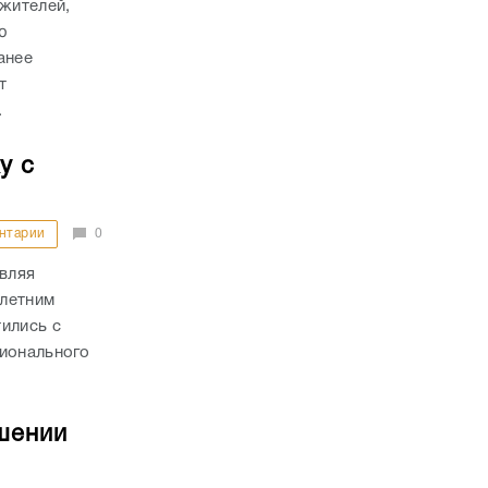
 жителей,
ю
анее
т
.
у с
нтарии
0
авляя
-летним
ились с
гионального
шении