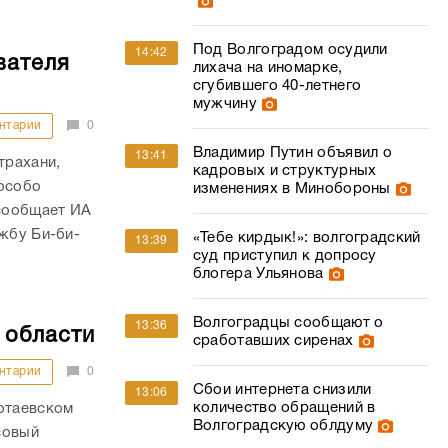
Под Волгоградом осудили
14:42
вателя
лихача на иномарке,
сгубившего 40-летнего
мужчину
нтарии
0
Владимир Путин объявил о
13:41
трахани,
кадровых и структурных
 особо
изменениях в Минобороны
сообщает ИА
жбу Би-би-
«Тебе кирдык!»: волгоградский
13:39
суд приступил к допросу
блогера Ульянова
Волгоградцы сообщают о
13:36
 области
сработавших сиренах
нтарии
0
Сбои интернета снизили
13:06
количество обращений в
нотаевском
Волгоградскую облдуму
совый