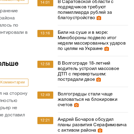
В Саратовской области с
14:01
подрядчиков требуют
 ранение
полмиллиарда рублей за
благоустройство
района
алось по
ентировали в
Били на суше и в море:
13:16
Минобороны подвело итог
недели массированных ударов
по целям на Украине
ольше
В Волгограде 18-летний
12:58
водитель устроил массовое
ДТП с перевертышем:
пострадали двое
Комментарии
л на сторону
Волгоградцы стали чаще
12:49
жаловаться на блокировки
олностью
счетов
урьер не
не доставил
Андрей Бочаров обсудил
12:21
планы развития Серафимовича
с активом района