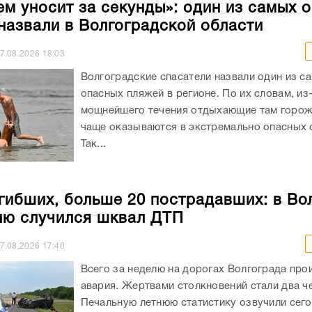
ем уносит за секунды»: один из самых 
назвали в Волгоградской области
7.08.2026
18:03
Волгоградские спасатели назвали один из с
опасных пляжей в регионе. По их словам, из
мощнейшего течения отдыхающие там горож
чаще оказываются в экстремально опасных с
Так...
гибших, больше 20 пострадавших: в Во
лю случился шквал ДТП
7.08.2026
17:40
Всего за неделю на дорогах Волгограда про
авария. Жертвами столкновений стали два ч
Печальную летнюю статистику озвучили сего