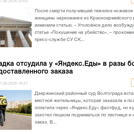
7.08.2026
20:03
После смерти получившей тяжелое ножевое
женщины наркоманке из Красноармейского 
изменили статью. – Уголовное дело возбужд
статье «Покушение на убийство», – прокомм
пресс-службе СУ СК...
адка отсудила у «Яндекс.Еды» в разы б
доставленного заказа
7.08.2026
18:47
Дзержинский районный суд Волгограда вста
местной жительницы, которая заказала и п
оплатила через «Яндекс.Еду» фастфуд, но к
захотел пешком подниматься по лестнице и 
заказ. В...