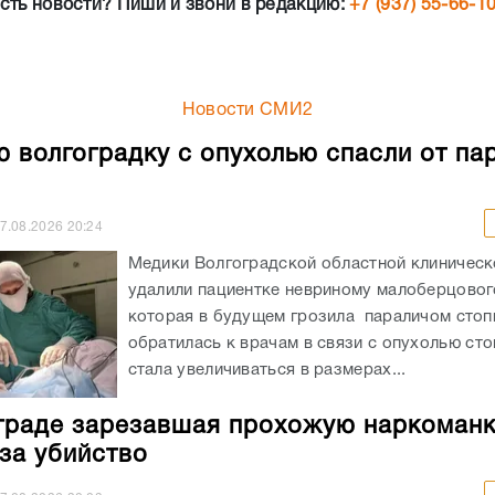
сть новости? Пиши и звони в редакцию:
+7 (937) 55-66-1
Новости СМИ2
 волгоградку с опухолью спасли от па
7.08.2026
20:24
Медики Волгоградской областной клиничес
удалили пациентке невриному малоберцовог
которая в будущем грозила параличом сто
обратилась к врачам в связи с опухолью сто
стала увеличиваться в размерах...
граде зарезавшая прохожую наркоман
 за убийство