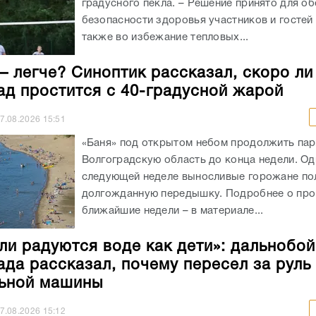
градусного пекла. – Решение принято для о
безопасности здоровья участников и гостей 
также во избежание тепловых...
– легче? Синоптик рассказал, скоро ли
ад простится с 40-градусной жарой
7.08.2026
15:51
«Баня» под открытом небом продолжить пар
Волгоградскую область до конца недели. Од
следующей неделе выносливые горожане по
долгожданную передышку. Подробнее о про
ближайшие недели – в материале...
ли радуются воде как дети»: дальнобо
ада рассказал, почему пересел за руль
ьной машины
7.08.2026
15:12