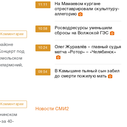
На Мамаевом кургане
11:11
отреставрировали скульптуру-
аллегорию
Росводресурсы уменьшили
10:58
сбросы на Волжской ГЭС
Комментарии
районе
Олег Журавлёв – главный судья
10:24
Концерт под
матча «Ротор» – «Челябинск»
сомольском
илармоний,
В Камышине пьяный сын забил
09:54
до смерти пожилую мать
Комментарии
Новости СМИ2
ннинском
-за 40-