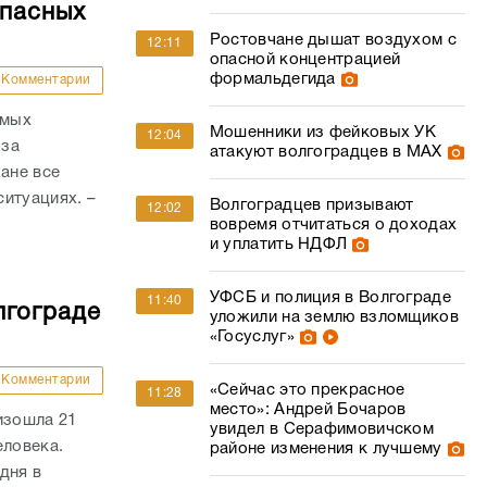
опасных
Ростовчане дышат воздухом с
12:11
опасной концентрацией
формальдегида
Комментарии
амых
Мошенники из фейковых УК
12:04
-за
атакуют волгоградцев в МАХ
ане все
итуациях. –
Волгоградцев призывают
12:02
вовремя отчитаться о доходах
и уплатить НДФЛ
УФСБ и полиция в Волгограде
11:40
лгограде
уложили на землю взломщиков
«Госуслуг»
Комментарии
«Сейчас это прекрасное
11:28
место»: Андрей Бочаров
изошла 21
увидел в Серафимовичском
еловека.
районе изменения к лучшему
дня в