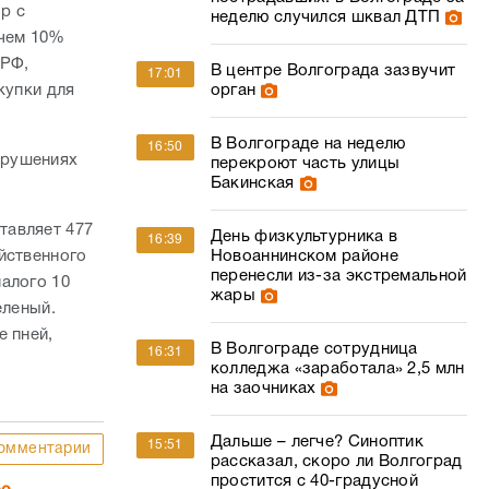
р с
неделю случился шквал ДТП
 чем 10%
 РФ,
В центре Волгограда зазвучит
17:01
купки для
орган
В Волгограде на неделю
16:50
арушениях
перекроют часть улицы
Бакинская
тавляет 477
День физкультурника в
16:39
йственного
Новоаннинском районе
перенесли из-за экстремальной
алого 10
жары
еленый.
е пней,
В Волгограде сотрудница
16:31
колледжа «заработала» 2,5 млн
на заочниках
Дальше – легче? Синоптик
15:51
омментарии
рассказал, скоро ли Волгоград
простится с 40-градусной