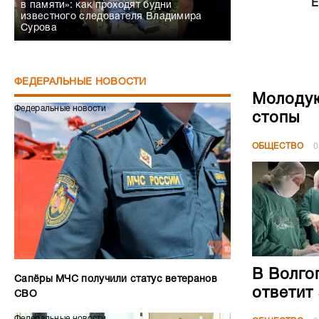
Е
в памяти»: как проходят будни
известного следователя Владимира
Сурова
ФЕДЕРАЛЬНЫЕ НОВОСТИ
Молодую
Федеральные новости
стопы
ОБЩЕСТВО
0
В Волго
Сапёры МЧС получили статус ветеранов
ответит
СВО
Федеральные новости