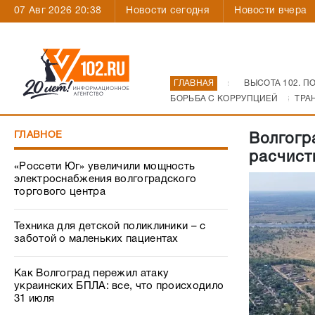
07 Авг 2026 20:38
Новости сегодня
Новости вчера
ГЛАВНАЯ
ВЫСОТА 102. П
БОРЬБА С КОРРУПЦИЕЙ
ТРА
ГЛАВНОЕ
Волгогр
расчист
«Россети Юг» увеличили мощность
электроснабжения волгоградского
торгового центра
Техника для детской поликлиники – с
заботой о маленьких пациентах
Как Волгоград пережил атаку
украинских БПЛА: все, что происходило
31 июля