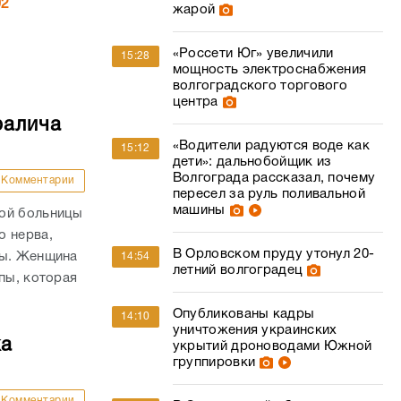
02
жарой
«Россети Юг» увеличили
15:28
мощность электроснабжения
волгоградского торгового
центра
ралича
«Водители радуются воде как
15:12
дети»: дальнобойщик из
Волгограда рассказал, почему
Комментарии
пересел за руль поливальной
машины
кой больницы
о нерва,
В Орловском пруду утонул 20-
пы. Женщина
14:54
летний волгоградец
пы, которая
Опубликованы кадры
14:10
уничтожения украинских
ка
укрытий дроноводами Южной
группировки
Комментарии