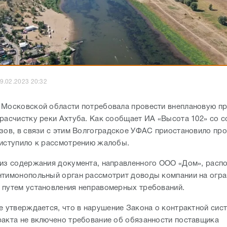
9.02.2023 20:32
 Московской области потребовала провести внеплановую п
 расчистку реки Ахтуба. Как сообщает ИА «Высота 102» со с
азов, в связи с этим Волгоградское УФАС приостановило пр
риступило к рассмотрению жалобы.
 из содержания документа, направленного ООО «Дом», расп
нтимонопольный орган рассмотрит доводы компании на огра
 путем установления неправомерных требований.
е утверждается, что в нарушение Закона о контрактной сис
ракта не включено требование об обязанности поставщика