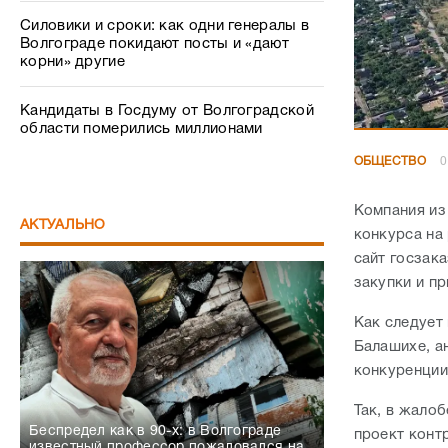
Силовики и сроки: как одни генералы в
Волгограде покидают посты и «дают
корни» другие
Кандидаты в Госдуму от Волгоградской
области померились миллионами
ОБЩЕСТВО
0
Компания из
АКТУАЛЬНО
конкурса на
сайт госзак
закупки и п
Как следует
Балашихе, а
конкуренции
Так, в жалоб
Беспредел как в 90-х: в Волгограде
проект конт
известный профессор пожаловался на