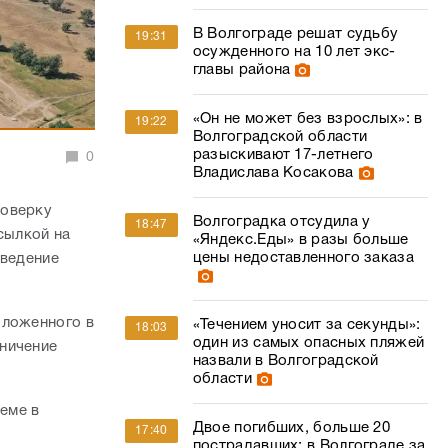
В Волгограде решат судьбу
19:31
осужденного на 10 лет экс-
главы района
«Он не может без взрослых»: в
19:22
Волгоградской области
разыскивают 17-летнего
0
Владислава Косакова
роверку
Волгоградка отсудила у
18:47
сылкой на
«Яндекс.Еды» в разы больше
цены недоставленного заказа
оведение
оложенного в
«Течением уносит за секунды»:
18:03
один из самых опасных пляжей
ничение
назвали в Волгоградской
области
теме в
Двое погибших, больше 20
17:40
пострадавших: в Волгограде за