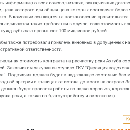
ть информацию о всех соисполнителях, заключивших догово
, цена которого или общая цена которых составляет более
кта. В компании ссылаются на постановление правительства
анавливаются такие требования в случае, если стоимость за
 нужд субъекта превышает 100 миллионов рублей.
бы также потребовали привлечь виновных в допущенных н
истративной ответственности.
ачальная стоимость контракта на расчистку реки Ахтуба сос
лей. Заказчиком закупки выступило ГКУ "Дирекция водохозя
ва". Подрядчик должен будет в надлежащее состояние без м
водной артерии в границах от истока до моста на острове З
 должен будет провести работы по валке деревьев, корчевк
русла реки, а также по благоустройству и озеленению.
К