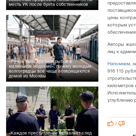
предоставля
месть УК после бунта собственников
поставщиком
цены контра
которым уст
обеспечения
Авторы жало
лиц к админ
«Лучше быть крупной рыбой в
Напомним,
н
маленьком водоеме»: почему молодые
916 115 руб
волгоградцы все чаще возвращаются
домой из Москвы
строительст
километров 
Исполнитель
углублению 
/
«Каждое преступление оставляет след