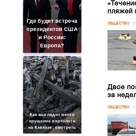
«Течени
пляжей 
Где будет встреча
ОБЩЕСТВО
0
президентов США
и России:
Европа?
Двое по
за неде
ОБЩЕСТВО
0
Как выглядит место
крушение вертолета
на Кавказе: смотреть