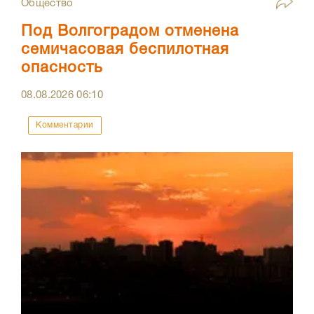
Общество
Под Волгоградом отменена
семичасовая беспилотная
опасность
08.08.2026
06:10
Комментарии