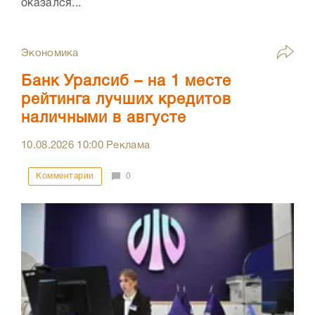
оказался...
Экономика
Банк Уралсиб – на 1 месте
рейтинга лучших кредитов
наличными в августе
10.08.2026
10:00
Реклама
Комментарии
0