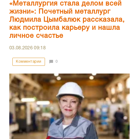
«Металлургия стала делом всей
жизни»: Почетный металлург
Людмила Цымбалюк рассказала,
как построила карьеру и нашла
личное счастье
03.08.2026
09:18
Комментарии
0