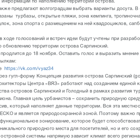
я информации по наполнению территории острова.
акже предлагают волгоградцам выбрать варианты досуга. В
азаны турбазы, открытые пляжи, зона кемпинга, тропиночна
улок, зона спорта с размещением на ней квадроциклов, сап
в ходе голосований и встреч идеи будут учтены при разрабо
о обновлению территории острова Сарпинский.
 продлится до 18 ноября. Оставить голос и выразить мнение
сылкам:
те
https://vk.com/vyaz34
ерез гугл-форму Концепция развития острова Сарпинский (go
рхитекторы Центра «ВЯЗ» работают над созданием единой 
ства островов Сарпинский и Голодный в рамках развития ту
иона. Главная цель урбанистов – сохранить природную сред
сив, который наполняет данные территории. Вся эта местно
ЕСКО и является природоохранной зоной. Поэтому важно 
функциональное зонирование, которое будет способствоват
никального природного места для посетителей, но и его сох
й островной системы напрямую зависит климат всего региона