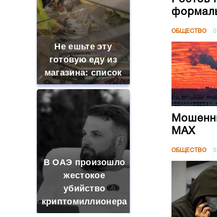
формал
ОБЩЕСТВО
0
Не ешьте эту
готовую еду из
магазина: список
Мошенни
МАХ
ОБЩЕСТВО
0
В ОАЭ произошло
жестокое
убийство
криптомиллионера