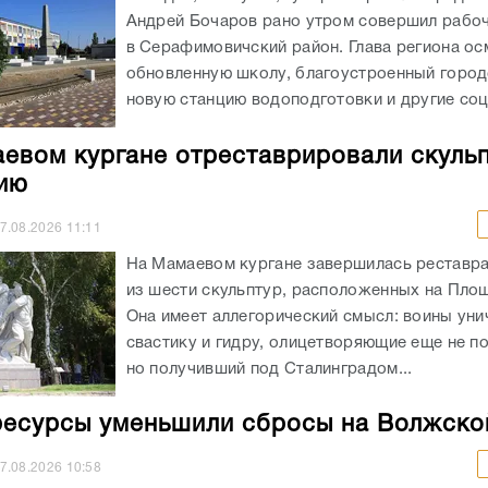
Андрей Бочаров рано утром совершил рабо
в Серафимовичский район. Глава региона ос
обновленную школу, благоустроенный город
новую станцию водоподготовки и другие соц
евом кургане отреставрировали скульп
ию
7.08.2026
11:11
На Мамаевом кургане завершилась реставр
из шести скульптур, расположенных на Площ
Она имеет аллегорический смысл: воины ун
свастику и гидру, олицетворяющие еще не п
но получивший под Сталинградом...
есурсы уменьшили сбросы на Волжско
7.08.2026
10:58