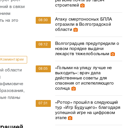
регионе почти 99 тысяч
строителей
ний в связи
ением
Атаку смертоносных БПЛА
ть на это
08:30
отразили в Волгоградской
области
Волгоградцев предупредили о
08:12
новом порядке выдачи
лекарств тяжелобольным
Комментарии
«Голыми на улицу лучше не
08:05
ой области
выходить»: врач дала
х
действенные советы для
спасения от испепеляющего
рафимовиче
солнца
бразования,
ные планы
«Ротор» прошёл в следующий
07:31
тур «Игр Будущего» благодаря
успешной игре на цифровом
этапе
трацией