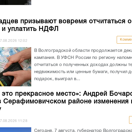
адцев призывают вовремя отчитаться о
 и уплатить НДФЛ
Комме
7.08.2026
12:02
В Волгоградской области продолжается де
кампания. В УФСН России по региону напомн
отчитаться о полученных доходах должны те
недвижимость или ценные бумаги, получил 
подарок, выиграл в...
 это прекрасное место»: Андрей Бочар
в Серафимовичском районе изменения 
у
7.08.2026
11:28
Сегодня, 7 августа, губернатор Волгоградск