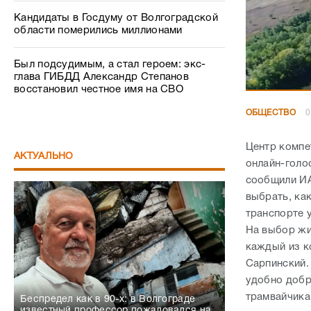
Кандидаты в Госдуму от Волгоградской
области померились миллионами
Был подсудимым, а стал героем: экс-
глава ГИБДД Александр Степанов
восстановил честное имя на СВО
ОБЩЕСТВО
0
Центр компе
АКТУАЛЬНО
онлайн-голо
сообщили ИА
выбрать, ка
транспорте 
На выбор жи
каждый из к
Сарпинский.
удобно добр
трамвайчика
Беспредел как в 90-х: в Волгограде
известный профессор пожаловался на