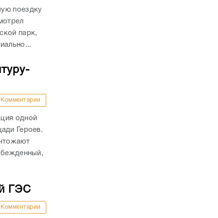
чую поездку
мотрел
ской парк,
иально...
туру-
Комментарии
ация одной
ади Героев.
ичтожают
обежденный,
й ГЭС
Комментарии