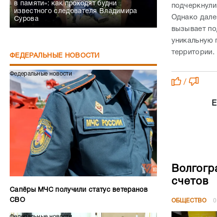
в памяти»: как проходят будни
подчеркнули
известного следователя Владимира
Однако дале
Сурова
вызывает по
уникальную 
территории.
ФЕДЕРАЛЬНЫЕ НОВОСТИ
Федеральные новости
/
Е
Волгогр
счетов
Сапёры МЧС получили статус ветеранов
СВО
ОБЩЕСТВО
0
Федеральные новости