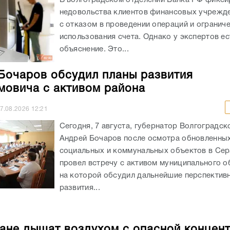
недовольства клиентов финансовых учрежде
с отказом в проведении операций и огранич
использования счета. Однако у экспертов ес
объяснение. Это...
Бочаров обсудил планы развития
овича с активом района
7.08.2026
12:21
Сегодня, 7 августа, губернатор Волгоградск
Андрей Бочаров после осмотра обновленны
социальных и коммунальных объектов в Се
провел встречу с активом муниципального о
на которой обсудил дальнейшие перспектив
развития...
ане дышат воздухом с опасной концен