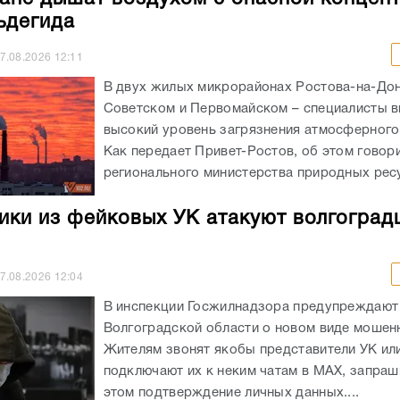
ьдегида
7.08.2026
12:11
В двух жилых микрорайонах Ростова-на-Дон
Советском и Первомайском – специалисты 
высокий уровень загрязнения атмосферного
Как передает Привет-Ростов, об этом говори
регионального министерства природных ресу
ки из фейковых УК атакуют волгоград
7.08.2026
12:04
В инспекции Госжилнадзора предупреждают
Волгоградской области о новом виде мошен
Жителям звонят якобы представители УК ил
подключают их к неким чатам в МАХ, запраш
этом подтверждение личных данных....