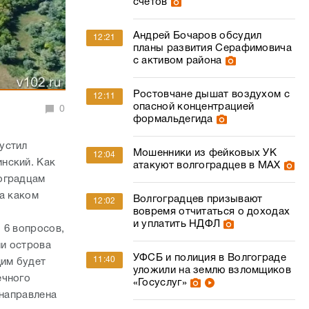
счетов
Андрей Бочаров обсудил
12:21
планы развития Серафимовича
с активом района
Ростовчане дышат воздухом с
12:11
опасной концентрацией
0
формальдегида
устил
Мошенники из фейковых УК
12:04
нский. Как
атакуют волгоградцев в МАХ
оградцам
на каком
Волгоградцев призывают
12:02
вовремя отчитаться о доходах
и уплатить НДФЛ
 6 вопросов,
ии острова
УФСБ и полиция в Волгограде
11:40
щим будет
уложили на землю взломщиков
ечного
«Госуслуг»
 направлена