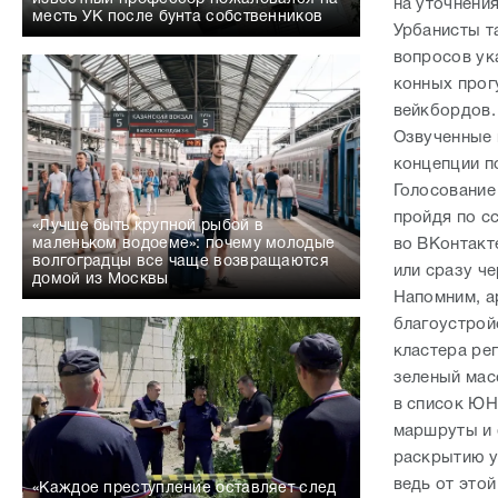
на уточнени
месть УК после бунта собственников
Урбанисты т
вопросов ук
конных прог
вейкбордов.
Озвученные 
концепции п
Голосование
пройдя по с
«Лучше быть крупной рыбой в
во ВКонтак
маленьком водоеме»: почему молодые
волгоградцы все чаще возвращаются
или сразу ч
домой из Москвы
Напомним, а
благоустрой
кластера рег
зеленый мас
в список ЮН
маршруты и 
раскрытию у
ведь от это
«Каждое преступление оставляет след