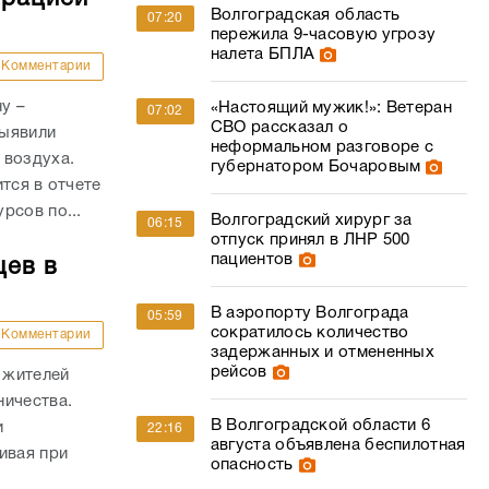
Волгоградская область
07:20
пережила 9-часовую угрозу
налета БПЛА
Комментарии
у –
«Настоящий мужик!»: Ветеран
07:02
СВО рассказал о
выявили
неформальном разговоре с
 воздуха.
губернатором Бочаровым
тся в отчете
рсов по...
Волгоградский хирург за
06:15
отпуск принял в ЛНР 500
пациентов
цев в
В аэропорту Волгограда
05:59
сократилось количество
Комментарии
задержанных и отмененных
рейсов
 жителей
ничества.
В Волгоградской области 6
и
22:16
августа объявлена беспилотная
ивая при
опасность