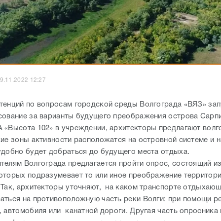
9.11.2022 12:27
тенций по вопросам городской среды Волгограда «ВЯЗ» зап
сование за варианты будущего преображения острова Сарпи
 «Высота 102» в учреждении, архитекторы предлагают волг
кие зоны активности расположатся на островной системе и 
удобно будет добраться до будущего места отдыха.
телям Волгограда предлагается пройти опрос, состоящий из
оторых подразумевает то или иное преображение территор
 Так, архитекторы уточняют, на каком транспорте отдыхаю
аться на противоположную часть реки Волги: при помощи р
, автомобиля или канатной дороги. Другая часть опросника