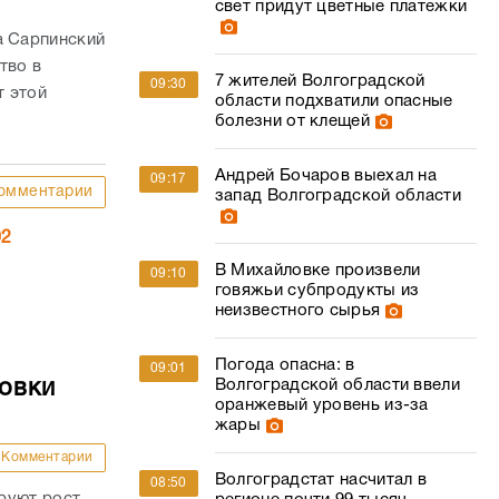
свет придут цветные платежки
а Сарпинский
тво в
7 жителей Волгоградской
09:30
т этой
области подхватили опасные
болезни от клещей
Андрей Бочаров выехал на
09:17
омментарии
запад Волгоградской области
02
В Михайловке произвели
09:10
говяжьи субпродукты из
неизвестного сырья
Погода опасна: в
09:01
овки
Волгоградской области ввели
оранжевый уровень из-за
жары
Комментарии
Волгоградстат насчитал в
08:50
руют рост