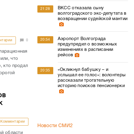
ВКСС отказала сыну
21:28
волгоградского экс-депутата в
возвращении судейской мантии
Аэропорт Волгограда
20:54
нтарии
0
предупредил о возможных
изменениях в расписании
кларационная
рейсов
или, что
, кто продал
«Окликнул бабушку – и
20:35
дорогой
услышал ее голос»: волонтеры
рассказали трогательную
историю поисков пенсионерки
ов
к
Комментарии
Новости СМИ2
ой области