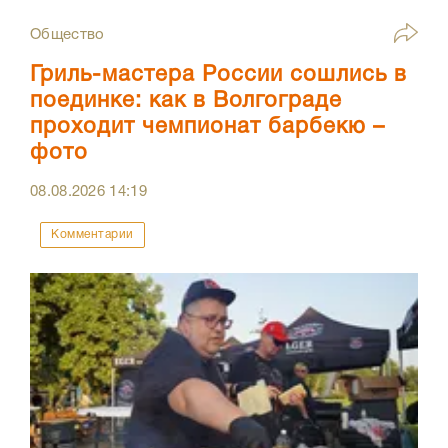
Общество
Гриль-мастера России сошлись в
поединке: как в Волгограде
проходит чемпионат барбекю –
фото
08.08.2026
14:19
Комментарии