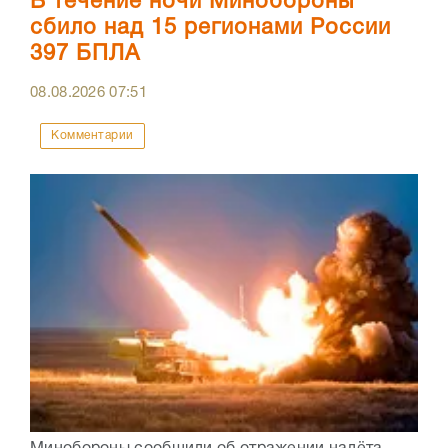
В течение ночи Минобороны
сбило над 15 регионами России
397 БПЛА
08.08.2026
07:51
Комментарии