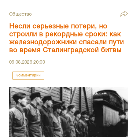
Общество
Несли серьезные потери, но
строили в рекордные сроки: как
железнодорожники спасали пути
во время Сталинградской битвы
06.08.2026
20:00
Комментарии