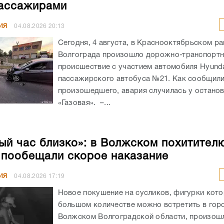
ассажирами
ИЯ
04.08.2026
20:13
Сегодня, 4 августа, в Краснооктябрьском р
Волгограда произошло дорожно-транспорт
происшествие с участием автомобиля Hyunda
пассажирского автобуса №21. Как сообщил
произошедшего, авария случилась у остано
«Газовая». –...
ый час близко»: в Волжском похитител
 пообещали скорое наказание
ИЯ
04.08.2026
17:19
Новое покушение на сусликов, фигурки кото
большом количестве можно встретить в гор
Волжском Волгоградской области, произошл