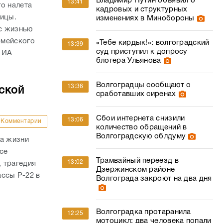
Владимир Путин объявил о
13:41
о налета
кадровых и структурных
ницы.
изменениях в Минобороны
с жизнью
рмейского
«Тебе кирдык!»: волгоградский
13:39
суд приступил к допросу
 ИА
блогера Ульянова
Волгоградцы сообщают о
13:36
ской
сработавших сиренах
Сбои интернета снизили
13:06
Комментарии
количество обращений в
Волгоградскую облдуму
ла жизни
се
Трамвайный переезд в
13:02
 трагедия
Дзержинском районе
ассы Р-22 в
Волгограда закроют на два дня
Волгоградка протаранила
12:25
мотоцикл: два человека попали