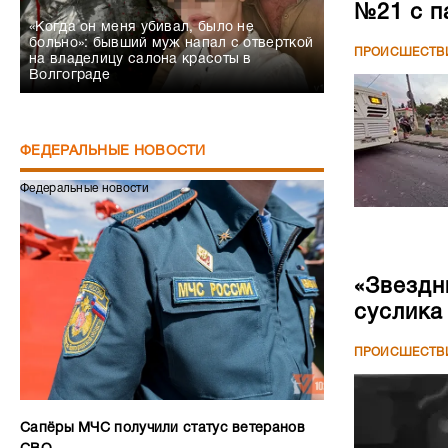
№21 с п
«Когда он меня убивал, было не
больно»: бывший муж напал с отверткой
ПРОИСШЕСТВ
на владелицу салона красоты в
Волгограде
ФЕДЕРАЛЬНЫЕ НОВОСТИ
Федеральные новости
«Звездн
суслика
ПРОИСШЕСТВ
Сапёры МЧС получили статус ветеранов