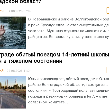
адской области
ИЯ
04.08.2026
07:09
В Новоаннинском районе Волгоградской обл
в реке Бузулук едва не стал смертельным д
человека. Мужчина отдыхал на «кошачьем» 
райцентре. Во время купания у него свело су
граде сбитый поездом 14-летний школь
я в тяжелом состоянии
ИЯ
03.08.2026
11:24
Юный велосипедист, сбитый поездом в Оль
районе Волгоградской области, находится в
состоянии. – Пострадавший получает медиц
помощь в реанимации больницы № 7, – ответ
областном комитете...