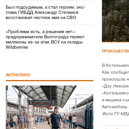
Был подсудимым, а стал героем: экс-
глава ГИБДД Александр Степанов
восстановил честное имя на СВО
«Проблема есть, а решения нет»:
предприниматели Волгограда теряют
миллионы из-за атак ВСУ на склады
Wildberries
ПРОИСШЕСТВ
В Котельник
Как сообщил
АКТУАЛЬНО
произошла н
«Дэу Нексия
«Котельнико
и машина съ
Автомобиль 
Фото ГУ МВД