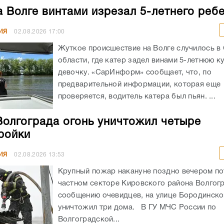
а Волге винтами изрезал 5-летнего реб
ИЯ
02.08.2026
17:00
Жуткое происшествие на Волге случилось в
области, где катер задел винами 5-летнюю 
девочку. «СарИнформ» сообщает, что, по
предварительной информации, которая еще
проверяется, водитель катера был пьян. ...
Волгограда огонь уничтожил четыре
ройки
ИЯ
02.08.2026
13:53
Крупный пожар накануне поздно вечером по
частном секторе Кировского района Волгог
сообщению очевидцев, на улице Бородинско
уничтожил три дома. В ГУ МЧС России по
Волгоградской...