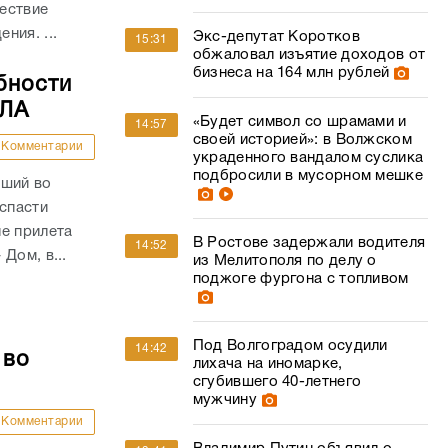
ествие
ния. ...
Экс-депутат Коротков
15:31
обжаловал изъятие доходов от
бизнеса на 164 млн рублей
бности
ПЛА
«Будет символ со шрамами и
14:57
своей историей»: в Волжском
Комментарии
украденного вандалом суслика
подбросили в мусорном мешке
вший во
 спасти
е прилета
В Ростове задержали водителя
14:52
Дом, в...
из Мелитополя по делу о
поджоге фургона с топливом
Под Волгоградом осудили
14:42
 во
лихача на иномарке,
сгубившего 40-летнего
мужчину
Комментарии