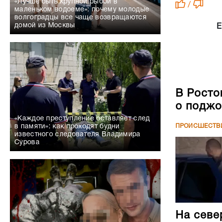
«Лучше быть крупной рыбой в
/
маленьком водоеме»: почему молодые
волгоградцы все чаще возвращаются
домой из Москвы
Е
В Росто
о поджо
«Каждое преступление оставляет след
в памяти»: как проходят будни
ПРОИСШЕСТВ
известного следователя Владимира
Сурова
На севе