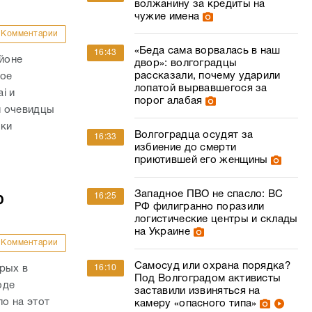
волжанину за кредиты на
чужие имена
Комментарии
«Беда сама ворвалась в наш
16:43
айоне
двор»: волгоградцы
рассказали, почему ударили
ное
лопатой вырвавшегося за
i и
порог алабая
и очевидцы
вки
Волгоградца осудят за
16:33
избиение до смерти
приютившей его женщины
Западное ПВО не спасло: ВС
16:25
ю
РФ филигранно поразили
логистические центры и склады
на Украине
Комментарии
Самосуд или охрана порядка?
16:10
рых в
Под Волгоградом активисты
оде
заставили извиняться на
о на этот
камеру «опасного типа»