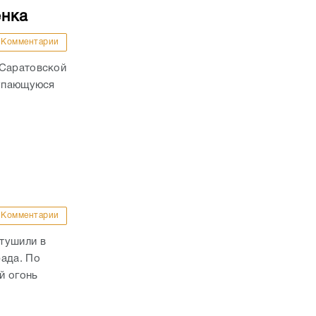
енка
Комментарии
 Саратовской
купающуюся
Комментарии
тушили в
рада. По
й огонь