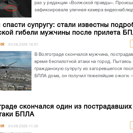
раз у редакции «Волжской правды». Происш
зафиксировала уличная камера видеонаблюде
 спасти супругу: стали известны подро
ской гибели мужчины после прилета Б
ИЯ
04.08.2026
16:07
В Волгограде скончался мужчина, пострада
время беспилотной атаки на город. Пытаясь
гражданскую супругу из загоревшегося посл
БПЛА дома, он получил тяжелейшие ожоги. – 
граде скончался один из пострадавших
таки БПЛА
ИЯ
04.08.2026
11:30