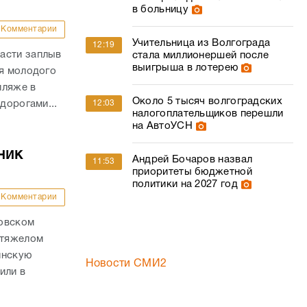
в больницу
Комментарии
Учительница из Волгограда
12:19
асти заплыв
стала миллионершей после
выигрыша в лотерею
ля молодого
пляже в
Около 5 тысяч волгоградских
12:03
дорогами...
налогоплательщиков перешли
на АвтоУСН
ник
Андрей Бочаров назвал
11:53
приоритеты бюджетной
политики на 2027 год
Комментарии
ховском
 тяжелом
инскую
Новости СМИ2
или в