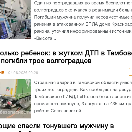
Один из пострадавших во время беспилотног
волгоградцев скончался в реанимации боль
Погибший мужчина получил несовместимые 
ранения в атакованном БПЛА доме Красноа
района, уточнил информированный источник
«Высота...
олько ребенок: в жутком ДТП в Тамбов
 погибли трое волгоградцев
ИЯ
04.08.2026
09:26
Страшная авария в Тамовской области унес
троих волгоградцев. Как сообщают на ресур
Тамбовского ГИБДД «Полоса безопасности»,
произошла накануне, 3 августа, на 435 км тр
районе Селезневской...
щие спасли тонувшего мужчину в