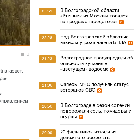
В Волгоградской области
05:51
айтишник из Москвы попался
на продаже «вредоноса»
Над Волгоградской областью
22:28
нависла угроза налета БПЛА
0
Волгоградцев предупредили об
21:23
опасности купания в
«цветущем» водоеме
й в кювет.
ария
Сапёры МЧС получили статус
21:06
ветеранов СВО
и
 управлением
В Волгограде в сезон солений
20:50
подорожали соль, помидоры и
огурцы
20 фальшивок изъяли из
20:09
денежного оборота в