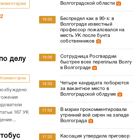
Волгоградской области
омментарии
02
Беспредел как в 90-х: в
19:35
Волгограде известный
профессор пожаловался на
месть УК после бунта
собственников
Сотрудница Росгвардии
19:06
по делу
быстрее всех переплыла Волгу
в Волгограде
Комментарии
Четыре кандидата поборются
18:33
за вакантное место в
 возбуждено
Волгоградской облдуме
тожения
едователи
В мэрии прокомментировали
17:53
татьи 167 УК
утренний вой сирен на западе
ение...
Волгограда
втобус
Кассация утвердила приговор
17:25