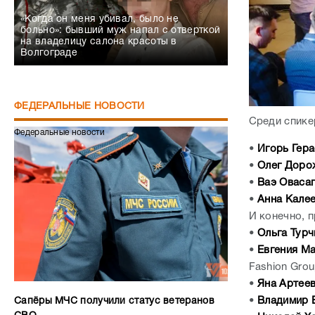
«Когда он меня убивал, было не
больно»: бывший муж напал с отверткой
на владелицу салона красоты в
Волгограде
ФЕДЕРАЛЬНЫЕ НОВОСТИ
Среди спике
Федеральные новости
•
Игорь Гер
•
Олег Доро
•
Ваэ Оваса
•
Анна Кале
И конечно, 
•
Ольга Турч
•
Евгения М
Fashion Grou
•
Яна Артее
•
Владимир 
Сапёры МЧС получили статус ветеранов