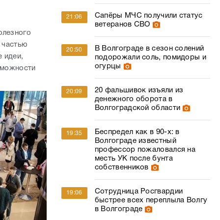
Сапёры МЧС получили статус
21:06
ветеранов СВО
олезного
я частью
В Волгограде в сезон солений
20:50
 идеи,
подорожали соль, помидоры и
огурцы
озможности
20 фальшивок изъяли из
20:09
денежного оборота в
Волгоградской области
Беспредел как в 90-х: в
19:35
Волгограде известный
профессор пожаловался на
месть УК после бунта
собственников
Сотрудница Росгвардии
19:06
быстрее всех переплыла Волгу
в Волгограде