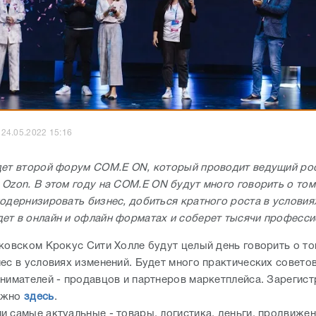
24.05.2022 15:16
дет второй форум COM.E ON, который проводит ведущий ро
 Ozon. В этом году на COM.E ON будут много говорить о том
модернизировать бизнес, добиться кратного роста в условия
ет в онлайн и офлайн форматах и соберет тысячи професси
сковском Крокус Сити Холле будут целый день говорить о то
ес в условиях изменений. Будет много практических советов 
инимателей - продавцов и партнеров маркетплейса. Зарегис
ожно
здесь
.
и самые актуальные - товары, логистика, деньги, продвижен