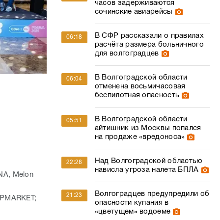
часов задерживаются
сочинские авиарейсы
В СФР рассказали о правилах
06:18
расчёта размера больничного
для волгоградцев
В Волгоградской области
06:04
отменена восьмичасовая
беспилотная опасность
В Волгоградской области
05:51
айтишник из Москвы попался
на продаже «вредоноса»
Над Волгоградской областью
22:28
нависла угроза налета БПЛА
NA, Melon
Волгоградцев предупредили об
21:23
 UPMARKET;
опасности купания в
«цветущем» водоеме