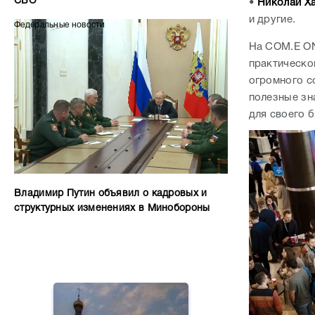
СВО
•
Николай Х
и другие.
Федеральные новости
На COM.E ON
практическог
огромного с
полезные зн
для своего б
Владимир Путин объявил о кадровых и
структурных изменениях в Минобороны