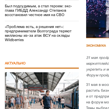
Был подсудимым, а стал героем: экс-
глава ГИБДД Александр Степанов
восстановил честное имя на СВО
«Проблема есть, а решения нет»:
предприниматели Волгограда теряют
миллионы из-за атак ВСУ на склады
Wildberries
ЭКОНОМИКА
31 мая прой
маркетплейс
АКТУАЛЬНО
укрепить и 
Форум пройд
31 мая в мо
растить бизн
и от предпр
на форум м
Темы выбрал