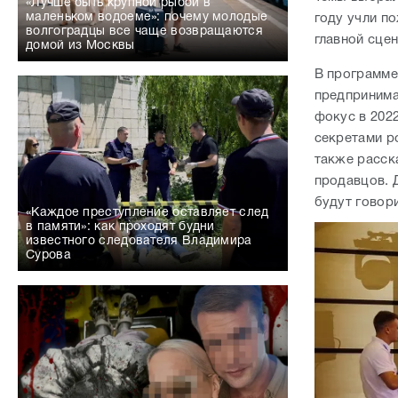
«Лучше быть крупной рыбой в
маленьком водоеме»: почему молодые
году учли п
волгоградцы все чаще возвращаются
главной сце
домой из Москвы
В программе
предпринима
фокус в 202
секретами р
также расск
продавцов. 
будут говор
«Каждое преступление оставляет след
в памяти»: как проходят будни
известного следователя Владимира
Сурова