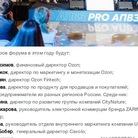
ров форума в этом году будут:
асимов
, финансовый директор Ozon;
жок
, директор по маркетингу и монетизации Ozon;
пян
, директор Ozon Fintech;
ева
, директор по продукту для продавцов и покупателей;
предприниматели из разных регионов России. Среди них:
ина
, директор по развитию группы компаний CityNature;
акарова
, руководитель электронной коммерции бренда ZARI
p;
ва
, руководитель отдела внутреннего маркетинга компании
Бобер
, генеральный директор Cavolo;