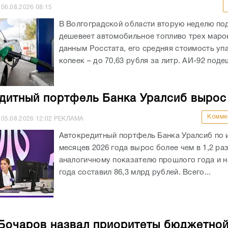
06.08.2026
08:15
В Волгоградской области вторую неделю по
дешевеет автомобильное топливо трех маро
данным Росстата, его средняя стоимость уп
копеек – до 70,63 рубля за литр. АИ-92 подеш
дитный портфель Банка Уралсиб вырос
Комме
05.08.2026
12:02
РЕКЛАМА
Автокредитный портфель Банка Уралсиб по 
месяцев 2026 года вырос более чем в 1,2 раз
аналогичному показателю прошлого года и на
года составил 86,3 млрд рублей. Всего...
Бочаров назвал приоритеты бюджетно