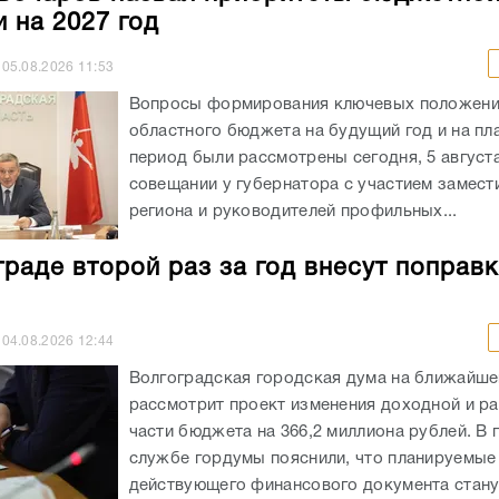
и на 2027 год
05.08.2026
11:53
Вопросы формирования ключевых положен
областного бюджета на будущий год и на пл
период были рассмотрены сегодня, 5 августа
совещании у губернатора с участием замест
региона и руководителей профильных...
граде второй раз за год внесут поправк
04.08.2026
12:44
Волгоградская городская дума на ближайше
рассмотрит проект изменения доходной и р
части бюджета на 366,2 миллиона рублей. В 
службе гордумы пояснили, что планируемые
действующего финансового документа станут