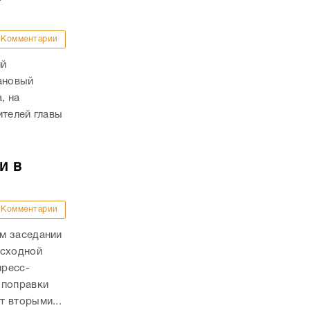
Комментарии
ий
ановый
, на
ителей главы
и в
Комментарии
м заседании
асходной
пресс-
 поправки
 вторыми...