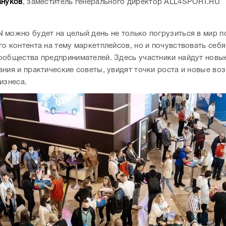
ануков
, заместитель генерального директор ALL4SPORT.RU
 можно будет на целый день не только погрузиться в мир п
о контента на тему маркетплейсов, но и почувствовать себ
ообщества предпринимателей. Здесь участники найдут новые
ания и практические советы, увидят точки роста и новые в
изнеса.