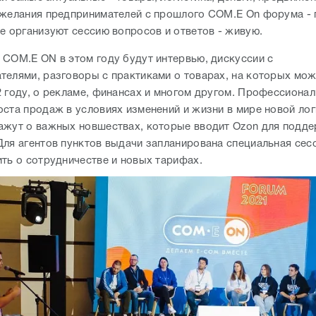
ожелания предпринимателей с прошлого COM.E On форума - 
не организуют сессию вопросов и ответов - живую
.
 COM.E ON в этом году будут интервью, дискуссии с
телями, разговоры с практиками о товарах, на которых мож
2 году, о рекламе, финансах и многом другом. Профессиона
оста продаж в условиях изменений и жизни в мире новой лог
ажут о важных новшествах, которые вводит Ozon для подд
Для агентов пунктов выдачи запланирована специальная сесс
ить о сотрудничестве и новых тарифах.