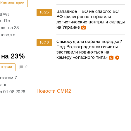
Комментарии
Западное ПВО не спасло: ВС
16:25
дряд
РФ филигранно поразили
к. По
логистические центры и склады
на Украине
ала на 38
евел с...
Самосуд или охрана порядка?
16:10
Под Волгоградом активисты
заставили извиняться на
 на 23%
камеру «опасного типа»
нтарии
0
итогам 7
а к
Новости СМИ2
 01.08.2026
й