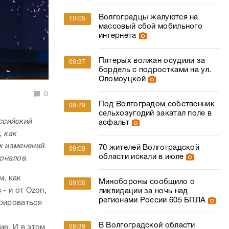
Волгоградцы жалуются на
10:05
массовый сбой мобильного
интернета
Пятерых волжан осудили за
09:37
бордель с подростками на ул.
Оломоуцкой
0
Под Волгоградом собственник
09:29
сельхозугодий закатал поле в
ссийский
асфальт
, как
х изменений.
70 жителей Волгоградской
09:09
области искали в июле
оналов.
м, как
Минобороны сообщило о
09:06
- и от Ozon,
ликвидации за ночь над
регионами России 605 БПЛА
трироваться
В Волгоградской области
ие. И в этом
08:39