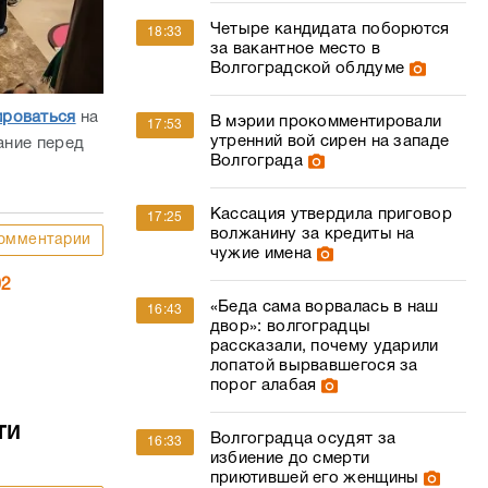
Четыре кандидата поборются
18:33
за вакантное место в
Волгоградской облдуме
ироваться
на
В мэрии прокомментировали
17:53
утренний вой сирен на западе
ание перед
Волгограда
Кассация утвердила приговор
17:25
волжанину за кредиты на
омментарии
чужие имена
02
«Беда сама ворвалась в наш
16:43
двор»: волгоградцы
рассказали, почему ударили
лопатой вырвавшегося за
порог алабая
ти
Волгоградца осудят за
16:33
избиение до смерти
приютившей его женщины