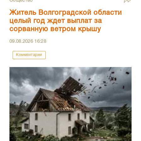
Общество
Житель Волгоградской области
целый год ждет выплат за
сорванную ветром крышу
09.08.2026
16:28
Комментарии