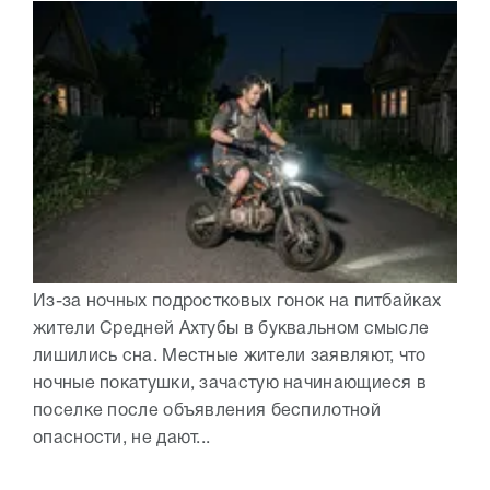
Из-за ночных подростковых гонок на питбайках
жители Средней Ахтубы в буквальном смысле
лишились сна. Местные жители заявляют, что
ночные покатушки, зачастую начинающиеся в
поселке после объявления беспилотной
опасности, не дают...