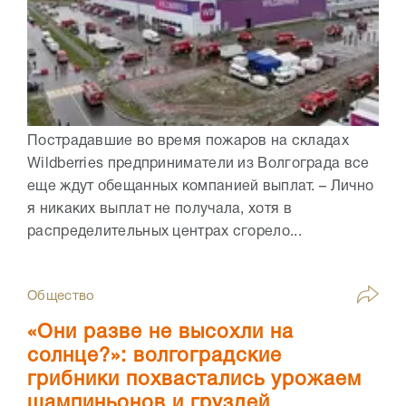
Пострадавшие во время пожаров на складах
Wildberries предприниматели из Волгограда все
еще ждут обещанных компанией выплат. – Лично
я никаких выплат не получала, хотя в
распределительных центрах сгорело...
Общество
«Они разве не высохли на
солнце?»: волгоградские
грибники похвастались урожаем
шампиньонов и груздей