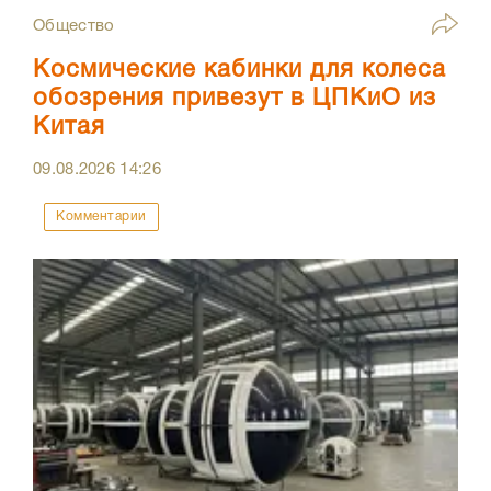
Общество
Космические кабинки для колеса
обозрения привезут в ЦПКиО из
Китая
09.08.2026
14:26
Комментарии