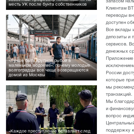
запасом нал
месть УК после бунта собственников
Клиентам ВТ
переводы вн
доступен об
Все вклады 
депозиты и 
сервисов. В
денежных ср
Приложение 
«Лучше быть крупной рыбой в
исключением
маленьком водоеме»: почему молодые
волгоградцы все чаще возвращаются
России дост
домой из Москвы
которые при
мы рекоменд
транзакций.
Мы благодар
и финансову
вопрос инди
Центральный
поддержку к
«Каждое преступление оставляет след