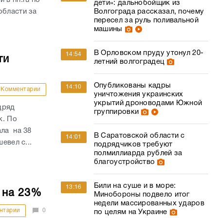
дети»: дальнобойщик из
области за
Волгограда рассказал, почему
пересел за руль поливальной
машины
В Орловском пруду утонул 20-
14:54
ти
летний волгоградец
Опубликованы кадры
14:10
Комментарии
уничтожения украинских
укрытий дроноводами Южной
дряд
группировки
к. По
ала на 38
В Саратовской области с
14:01
евел с...
подрядчиков требуют
полмиллиарда рублей за
благоустройство
Били на суше и в море:
13:16
 на 23%
Минобороны подвело итог
недели массированных ударов
нтарии
0
по целям на Украине