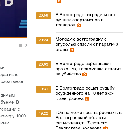
В Волгограде наградили сто
20:59
лучших спортсменов и
тренеров
Молодую волгоградку с
20:24
опухолью спасли от паралича
0
стопы
В Волгограде зарезавшая
20:03
ия,
прохожую наркоманка ответит
за убийство
перативно
зрабатывает
В Волгограде решат судьбу
19:31
осужденного на 10 лет экс-
ходимым
главы района
объеме. В
перации с
«Он не может без взрослых»: в
19:22
 номеру 1000
Волгоградской области
димым
разыскивают 17-летнего
Владислава Косакова