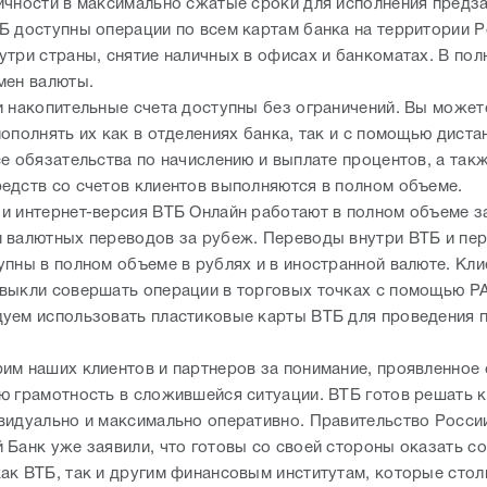
ичности в максимально сжатые сроки для исполнения предза
Б доступны операции по всем картам банка на территории Р
утри страны, снятие наличных в офисах и банкоматах. В по
мен валюты.
и накопительные счета доступны без ограничений. Вы может
пополнять их как в отделениях банка, так и с помощью дист
се обязательства по начислению и выплате процентов, а так
едств со счетов клиентов выполняются в полном объеме.
и интернет-версия ВТБ Онлайн работают в полном объеме з
 валютных переводов за рубеж. Переводы внутри ВТБ и пе
упны в полном объеме в рублях и в иностранной валюте. Кли
выкли совершать операции в торговых точках с помощью PA
уем использовать пластиковые карты ВТБ для проведения 
им наших клиентов и партнеров за понимание, проявленное
ю грамотность в сложившейся ситуации. ВТБ готов решать 
видуально и максимально оперативно. Правительство Росси
 Банк уже заявили, что готовы со своей стороны оказать со
ак ВТБ, так и другим финансовым институтам, которые стол