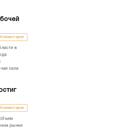
абочей
Комментарии
бласти в
года
е
чая сила
остиг
Комментарии
 объем
чном рынке