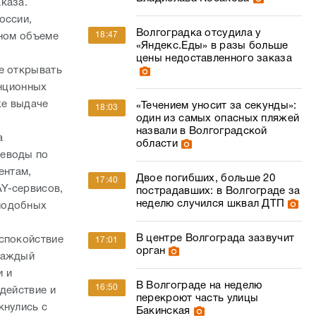
каза.
оссии,
Волгоградка отсудила у
18:47
лном объеме
«Яндекс.Еды» в разы больше
цены недоставленного заказа
е открывать
анционных
же выдаче
«Течением уносит за секунды»:
18:03
один из самых опасных пляжей
назвали в Волгоградской
а
области
реводы по
ентам,
Двое погибших, больше 20
17:40
Y-сервисов,
пострадавших: в Волгограде за
неделю случился шквал ДТП
подобных
В центре Волгограда зазвучит
 спокойствие
17:01
орган
каждый
и и
В Волгограде на неделю
16:50
действие и
перекроют часть улицы
кнулись с
Бакинская