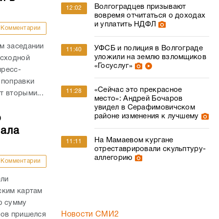
Волгоградцев призывают
12:02
вовремя отчитаться о доходах
и уплатить НДФЛ
Комментарии
м заседании
УФСБ и полиция в Волгограде
11:40
уложили на землю взломщиков
асходной
«Госуслуг»
пресс-
 поправки
«Сейчас это прекрасное
11:28
 вторыми...
место»: Андрей Бочаров
увидел в Серафимовичском
районе изменения к лучшему
о
чала
На Мамаевом кургане
11:11
отреставрировали скульптуру-
аллегорию
Комментарии
ели
ским картам
ю сумму
дов пришелся
Новости СМИ2