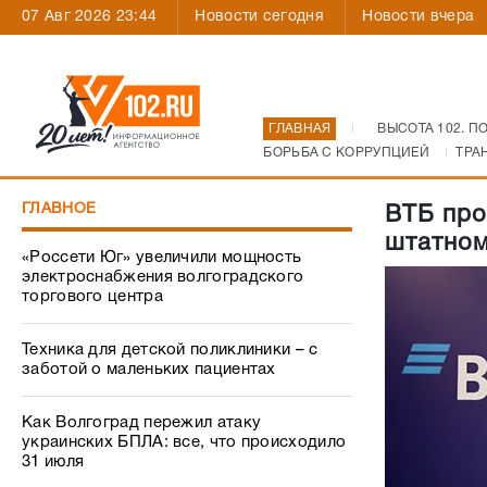
07 Авг 2026 23:44
Новости сегодня
Новости вчера
ГЛАВНАЯ
ВЫСОТА 102. П
БОРЬБА С КОРРУПЦИЕЙ
ТРА
ГЛАВНОЕ
ВТБ про
штатно
«Россети Юг» увеличили мощность
электроснабжения волгоградского
торгового центра
Техника для детской поликлиники – с
заботой о маленьких пациентах
Как Волгоград пережил атаку
украинских БПЛА: все, что происходило
31 июля