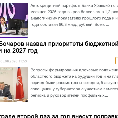
Автокредитный портфель Банка Уралсиб по 
месяцев 2026 года вырос более чем в 1,2 раз
аналогичному показателю прошлого года и на
года составил 86,3 млрд рублей. Всего...
Бочаров назвал приоритеты бюджетно
и на 2027 год
05.08.2026
11:53
Вопросы формирования ключевых положен
областного бюджета на будущий год и на пл
период были рассмотрены сегодня, 5 августа
совещании у губернатора с участием замест
региона и руководителей профильных...
граде второй раз за год внесут поправк