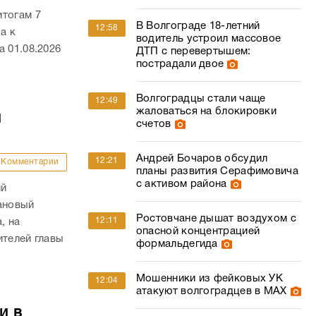
итогам 7
В Волгограде 18-летний
12:58
а к
водитель устроил массовое
 01.08.2026
ДТП с перевертышем:
пострадали двое
Волгоградцы стали чаще
12:49
жаловаться на блокировки
й
счетов
Андрей Бочаров обсудил
12:21
Комментарии
планы развития Серафимовича
с активом района
ий
ановый
Ростовчане дышат воздухом с
12:11
, на
опасной концентрацией
ителей главы
формальдегида
Мошенники из фейковых УК
12:04
атакуют волгоградцев в МАХ
и в