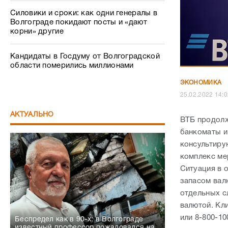
Силовики и сроки: как одни генералы в
Волгограде покидают посты и «дают
корни» другие
Кандидаты в Госдуму от Волгоградской
области померились миллионами
ЭКОНОМИКА
25.02.2022 1
АКТУАЛЬНО
ВТБ продолж
банкоматы и
консультиру
комплекс ме
Ситуация в 
запасом вал
отдельных с
валютой. Кл
или 8-800-1
Беспредел как в 90-х: в Волгограде
известный профессор пожаловался на