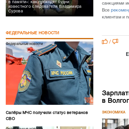
в памяти»: как проходят будни
санкциями и
известного следователя Владимира
Все
рекомен
Сурова
клиентам и п
ФЕДЕРАЛЬНЫЕ НОВОСТИ
/
Федеральные новости
Е
Зарплат
в Волго
ЭКОНОМИКА
Сапёры МЧС получили статус ветеранов
СВО
Федеральные новости