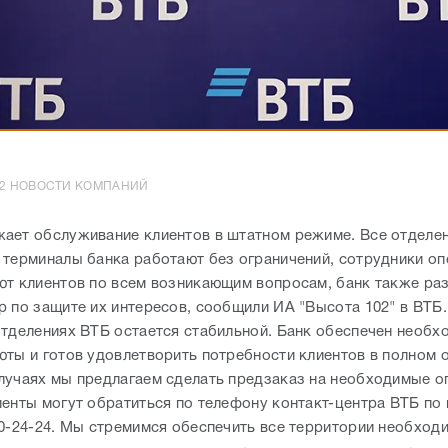
4:02 НОВОСТИ КОМПАНИЙ
ает обслуживание клиентов в штатном режиме. Все отделен
 терминалы банка работают без ограничений, сотрудники о
ют клиентов по всем возникающим вопросам, банк также ра
р по защите их интересов, сообщили ИА "Высота 102" в ВТБ.
отделениях ВТБ остается стабильной. Банк обеспечен необ
юты и готов удовлетворить потребности клиентов в полном 
лучаях мы предлагаем сделать предзаказ на необходимые о
иенты могут обратиться по телефону контакт-центра ВТБ по
00-24-24. Мы стремимся обеспечить все территории необхо