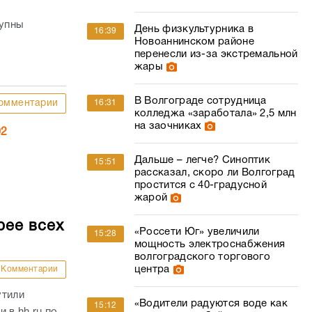
упны
День физкультурника в
16:39
Новоаннинском районе
перенесли из-за экстремальной
жары
В Волгограде сотрудница
омментарии
16:31
колледжа «заработала» 2,5 млн
на заочниках
02
Дальше – легче? Синоптик
15:51
рассказал, скоро ли Волгоград
простится с 40-градусной
жарой
рее всех
«Россети Юг» увеличили
15:28
мощность электроснабжения
волгоградского торгового
центра
Комментарии
утили
«Водители радуются воде как
15:12
 в hh.ru по