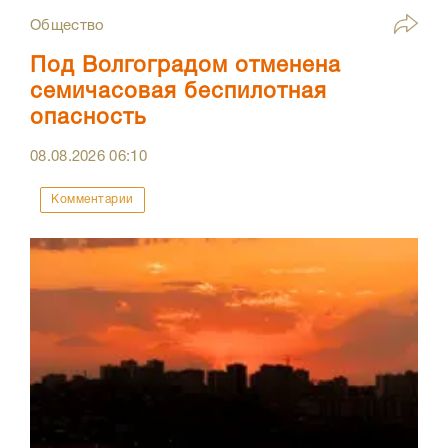
Общество
Под Волгоградом отменена
семичасовая беспилотная
опасность
08.08.2026
06:10
Комментарии