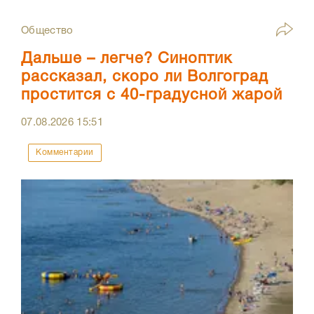
Общество
Дальше – легче? Синоптик
рассказал, скоро ли Волгоград
простится с 40-градусной жарой
07.08.2026
15:51
Комментарии