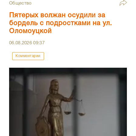
Общество
Пятерых волжан осудили за
бордель с подростками на ул.
Оломоуцкой
06.08.2026
09:37
Комментарии