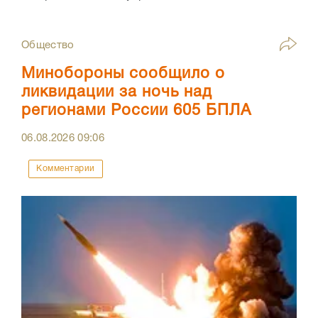
Общество
Минобороны сообщило о
ликвидации за ночь над
регионами России 605 БПЛА
06.08.2026
09:06
Комментарии