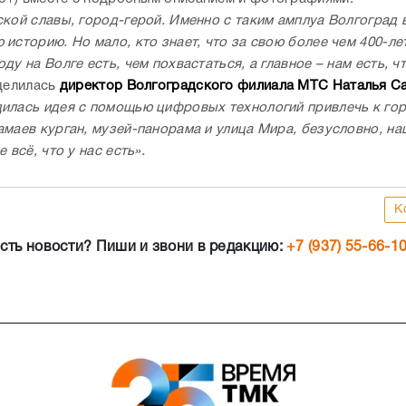
ской славы, город-герой. Именно с таким амплуа Волгоград 
 историю. Но мало, кто знает, что за свою более чем 400-л
ду на Волге есть, чем похвастаться, а главное – нам есть, ч
делилась
директор Волгоградского филиала МТС Наталья С
илась идея с помощью цифровых технологий привлечь к го
амаев курган, музей-панорама и улица Мира, безусловно, на
е всё, что у нас есть».
К
сть новости? Пиши и звони в редакцию:
+7 (937) 55-66-1