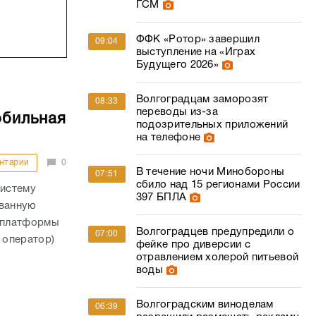
ГСМ
ФФК «Ротор» завершил
09:04
выступление на «Играх
Будущего 2026»
Волгоградцам заморозят
08:33
переводы из-за
обильная
подозрительных приложений
на телефоне
нтарии
0
В течение ночи Минобороны
07:51
сбило над 15 регионами России
истему
397 БПЛА
ованную
 платформы
Волгоградцев предупредили о
07:00
 оператор)
фейке про диверсии с
отравлением холерой питьевой
воды
Волгоградским виноделам
06:39