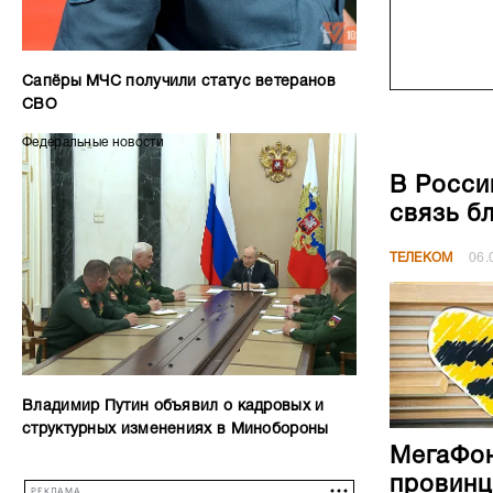
Сапёры МЧС получили статус ветеранов
СВО
Федеральные новости
В Росси
связь б
ТЕЛЕКОМ
06.
Владимир Путин объявил о кадровых и
структурных изменениях в Минобороны
МегаФон
провинц
РЕКЛАМА