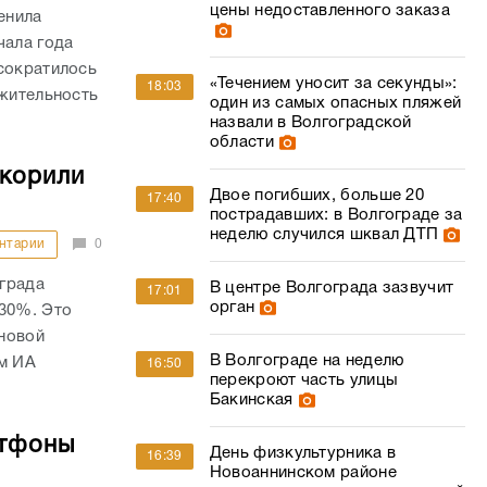
цены недоставленного заказа
енила
чала года
сократилось
«Течением уносит за секунды»:
18:03
лжительность
один из самых опасных пляжей
назвали в Волгоградской
области
скорили
Двое погибших, больше 20
17:40
пострадавших: в Волгограде за
неделю случился шквал ДТП
нтарии
0
града
В центре Волгограда зазвучит
17:01
орган
 30%. Это
новой
В Волгограде на неделю
ом ИА
16:50
перекроют часть улицы
Бакинская
ртфоны
День физкультурника в
16:39
Новоаннинском районе