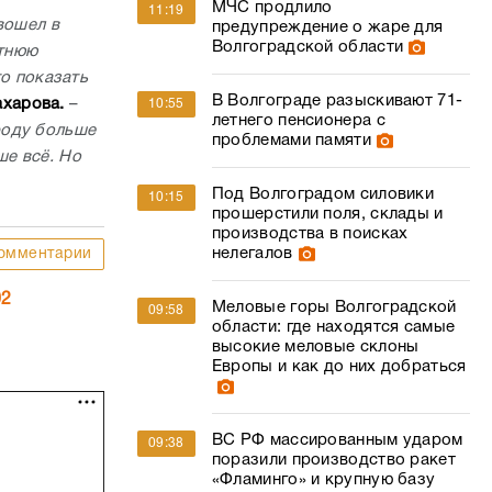
МЧС продлило
11:19
вошел в
предупреждение о жаре для
Волгоградской области
етнюю
то показать
В Волгограде разыскивают 71-
ахарова.
–
10:55
летнего пенсионера с
роду больше
проблемами памяти
ше всё. Но
Под Волгоградом силовики
10:15
прошерстили поля, склады и
производства в поисках
нелегалов
омментарии
02
Меловые горы Волгоградской
09:58
области: где находятся самые
высокие меловые склоны
Европы и как до них добраться
ВС РФ массированным ударом
09:38
поразили производство ракет
«Фламинго» и крупную базу