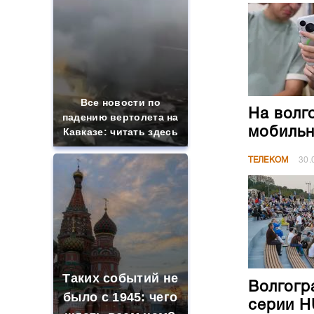
Все новости по
На волг
падению вертолета на
мобильн
Кавказе: читать здесь
ТЕЛЕКОМ
30.
Таких событий не
Волгогр
было с 1945: чего
серии H