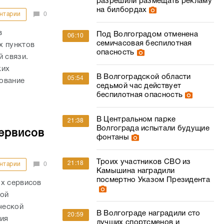
разрешили размещать рекламу
на билбордах
нтарии
0
в
Под Волгоградом отменена
06:10
семичасовая беспилотная
х пунктов
опасность
й связи.
ких
В Волгоградской области
05:54
ование
седьмой час действует
беспилотная опасность
В Центральном парке
21:38
Волгограда испытали будущие
сервисов
фонтаны
Троих участников СВО из
21:18
нтарии
0
Камышина наградили
посмертно Указом Президента
ых сервисов
шой
ческой
В Волгограде наградили сто
20:59
ния
лучших спортсменов и