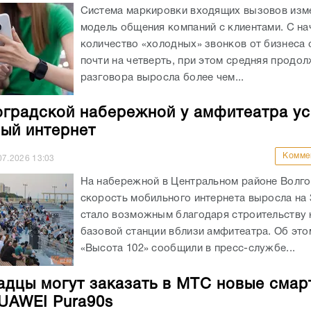
Система маркировки входящих вызовов изм
модель общения компаний с клиентами. С на
количество «холодных» звонков от бизнеса 
почти на четверть, при этом средняя продо
разговора выросла более чем...
оградской набережной у амфитеатра у
ый интернет
Комме
07.2026
13:03
На набережной в Центральном районе Волго
скорость мобильного интернета выросла на
стало возможным благодаря строительству 
базовой станции вблизи амфитеатра. Об эт
«Высота 102» сообщили в пресс-службе...
адцы могут заказать в МТС новые сма
UAWEI Pura90s