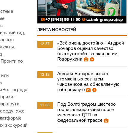
естные
ые
 с
ЛЕНТА НОВОСТЕЙ
ильный гид,
венные
«Всё очень достойно»: Андрей
12:57
бъекты.
Бочаров оценил качество
благоустройства сквера им.
д,
Говорухина
 Пройти по
Андрей Бочаров вывел
12:12
 или
утомленных солнцем
в
чиновников на обновляемую
дыВолгограда
набережную
торики-
маршрута,
Под Волгоградом шестеро
11:38
госпитализированы после
городу. Уже
массового ДТП на
платформе
федеральной трассе
ых экскурсий