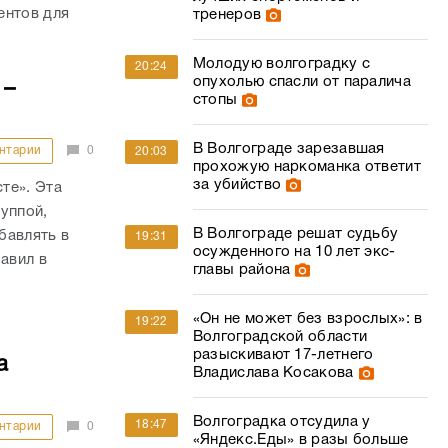
ентов для
тренеров
Молодую волгоградку с
20:24
опухолью спасли от паралича
 –
стопы
В Волгограде зарезавшая
нтарии
0
20:03
прохожую наркоманка ответит
за убийство
те». Эта
уппой,
В Волгограде решат судьбу
бавлять в
19:31
осужденного на 10 лет экс-
авил в
главы района
«Он не может без взрослых»: в
19:22
Волгоградской области
разыскивают 17-летнего
а
Владислава Косакова
Волгоградка отсудила у
18:47
нтарии
0
«Яндекс.Еды» в разы больше