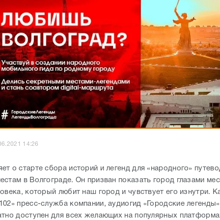
06.2021 14:26
ет о старте сбора историй и легенд для «народного» путево
естам в Волгограде. Он призван показать город глазами ме
ловека, который любит наш город и чувствует его изнутри. 
102» пресс-служба компании, аудиогид «Городские легенды»
тно доступен для всех желающих на популярных платформах i