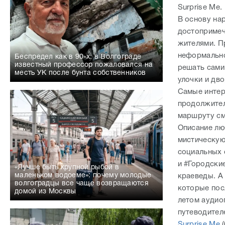
Surprise Me.
В основу на
достопримеч
жителями. П
неформально
Беспредел как в 90-х: в Волгограде
известный профессор пожаловался на
решать сами
месть УК после бунта собственников
улочки и дв
Самые интер
продолжител
маршруту см
Описание люб
мистическую
социальных 
и #Городски
«Лучше быть крупной рыбой в
маленьком водоеме»: почему молодые
краеведы. А
волгоградцы все чаще возвращаются
которые пос
домой из Москвы
летом аудио
путеводите
Surprise Me
(