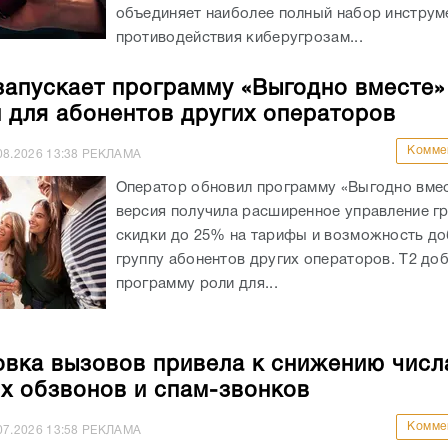
объединяет наиболее полный набор инструм
противодействия киберугрозам...
запускает программу «Выгодно вместе»
и для абонентов других операторов
Комме
08.2026
13:38
РЕКЛАМА
Оператор обновил программу «Выгодно вмес
версия получила расширенное управление гр
скидки до 25% на тарифы и возможность до
группу абонентов других операторов. Т2 доб
программу роли для...
вка вызовов привела к снижению числ
х обзвонов и спам-звонков
Комме
07.2026
13:58
РЕКЛАМА