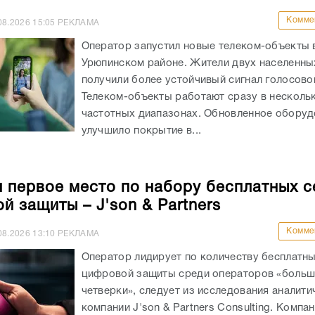
Комме
08.2026
15:05
РЕКЛАМА
Оператор запустил новые телеком-объекты 
Урюпинском районе. Жители двух населенны
получили более устойчивый сигнал голосово
Телеком-объекты работают сразу в несколь
частотных диапазонах. Обновленное оборуд
улучшило покрытие в...
л первое место по набору бесплатных 
й защиты – J'son & Partners
Комме
08.2026
13:10
РЕКЛАМА
Оператор лидирует по количеству бесплатн
цифровой защиты среди операторов «боль
четверки», следует из исследования аналити
компании J'son & Partners Consulting. Компа