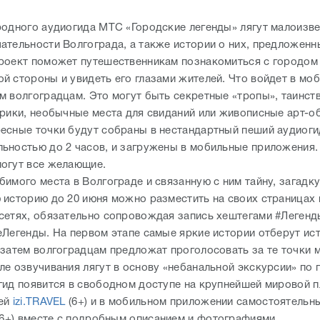
родного аудиогида МТС «Городские легенды» лягут малоизв
ательности Волгограда, а также истории о них, предложенн
роект поможет путешественникам познакомиться с городом
й стороны и увидеть его глазами жителей. Что войдет в моб
м волгоградцам. Это могут быть секретные «тропы», таинст
орики, необычные места для свиданий или живописные арт-о
есные точки будут собраны в нестандартный пеший аудиоги
ьностью до 2 часов, и загружены в мобильные приложения.
огут все желающие.
имого места в Волгограде и связанную с ним тайну, загадку
 историю до 20 июня можно разместить на своих страницах 
сетях, обязательно сопровождая запись хештегами #Леген
еЛегенды. На первом этапе самые яркие истории отберут ис
 затем волгоградцам предложат проголосовать за те точки 
ле озвучивания лягут в основу «небанальной экскурсии» по 
гид появится в свободном доступе на крупнейшей мировой 
лей
izi.TRAVEL
(6+) и в мобильном приложении самостоятельн
6+) вместе с подробным описанием и фотографиями.