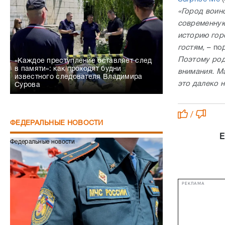
«Город воин
современную
историю горо
гостям,
– по
Поэтому род
«Каждое преступление оставляет след
в памяти»: как проходят будни
внимания. М
известного следователя Владимира
это далеко н
Сурова
/
ФЕДЕРАЛЬНЫЕ НОВОСТИ
Е
Федеральные новости
РЕКЛАМА