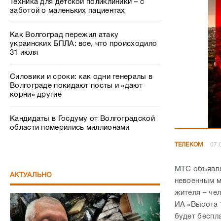
Техника для детской поликлиники – с
заботой о маленьких пациентах
Как Волгоград пережил атаку
украинских БПЛА: все, что происходило
31 июля
Силовики и сроки: как одни генералы в
Волгограде покидают посты и «дают
корни» другие
Кандидаты в Госдуму от Волгоградской
области померились миллионами
ТЕЛЕКОМ
07.
МТС объявля
АКТУАЛЬНО
невоенным м
жителя – че
ИА «Высота 
будет беспла