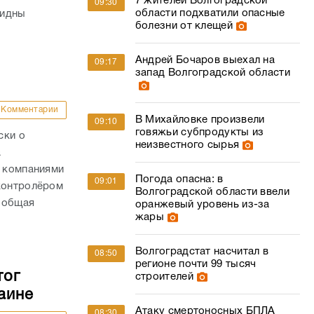
7 жителей Волгоградской
09:30
области подхватили опасные
видны
болезни от клещей
Андрей Бочаров выехал на
09:17
запад Волгоградской области
Комментарии
В Михайловке произвели
09:10
говяжьи субпродукты из
ски о
неизвестного сырья
а
с компаниями
Погода опасна: в
09:01
 контролёром
Волгоградской области ввели
 общая
оранжевый уровень из-за
жары
Волгоградстат насчитал в
08:50
регионе почти 99 тысяч
тог
строителей
аине
Атаку смертоносных БПЛА
08:30