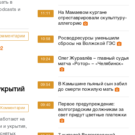
шать в
Podcasts и
На Мамаевом кургане
11:11
отреставрировали скульптуру-
аллегорию
омментарии
Росводресурсы уменьшили
10:58
сбросы на Волжской ГЭС
02
Олег Журавлёв – главный судья
10:24
матча «Ротор» – «Челябинск»
В Камышине пьяный сын забил
09:54
укрытий
до смерти пожилую мать
Первое предупреждение:
09:40
Комментарии
волгоградским должникам за
свет придут цветные платежки
аботают на
 и укрытия,
 снятых