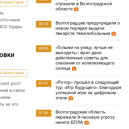
Комментарии
отразили в Волгоградской
области
ва
окоточным
Волгоградцев предупредили о
08:12
ВСУ. Удары
новом порядке выдачи
лекарств тяжелобольным
«Голыми на улицу лучше не
08:05
выходить»: врач дала
овки
действенные советы для
спасения от испепеляющего
солнца
Комментарии
«Ротор» прошёл в следующий
руют рост
07:31
тур «Игр Будущего» благодаря
ний в связи
успешной игре на цифровом
ением
этапе
ть на это
Волгоградская область
07:20
пережила 9-часовую угрозу
налета БПЛА