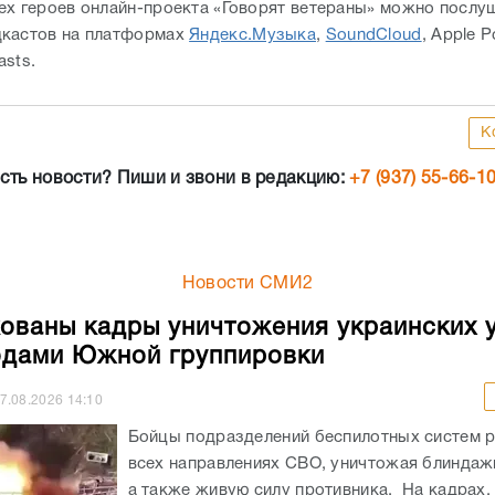
ех героев онлайн-проекта «Говорят ветераны» можно послу
кастов на платформах
Яндекс.Музыка
,
SoundCloud
, Apple 
asts.
К
сть новости? Пиши и звони в редакцию:
+7 (937) 55-66-1
Новости СМИ2
ованы кадры уничтожения украинских 
дами Южной группировки
7.08.2026
14:10
Бойцы подразделений беспилотных систем р
всех направлениях СВО, уничтожая блиндажи
а также живую силу противника. На кадрах,