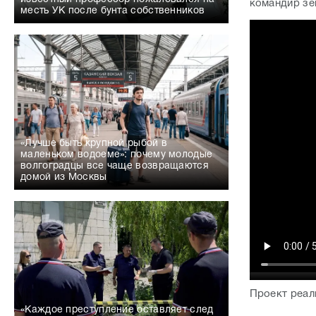
командир зе
месть УК после бунта собственников
«Лучше быть крупной рыбой в
маленьком водоеме»: почему молодые
волгоградцы все чаще возвращаются
домой из Москвы
Проект реал
«Каждое преступление оставляет след