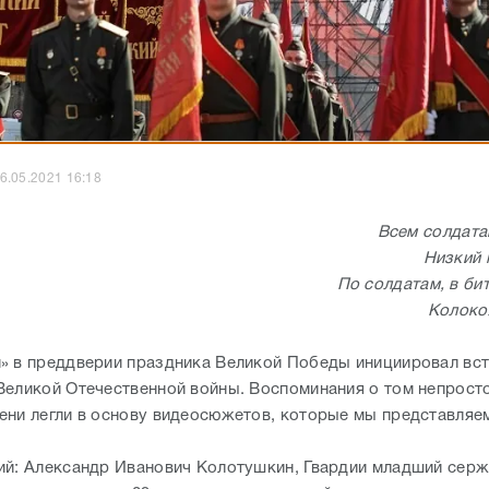
6.05.2021 16:18
Всем солдат
Низкий 
По солдатам, в би
Колокол
» в преддверии праздника Великой Победы инициировал вст
Великой Отечественной войны. Воспоминания о том непрост
ени легли в основу видеосюжетов, которые мы представляе
ий: Александр Иванович Колотушкин, Гвардии младший серж