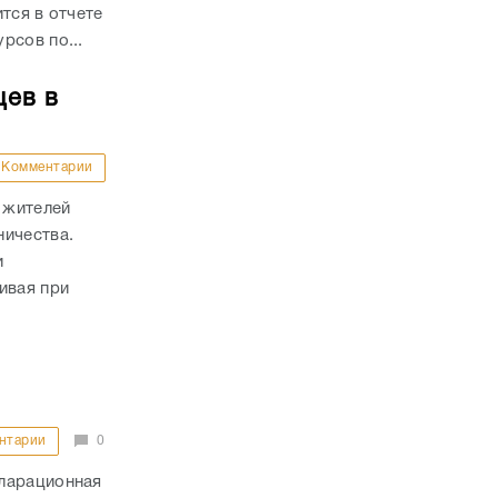
тся в отчете
рсов по...
цев в
Комментарии
 жителей
ничества.
и
ивая при
нтарии
0
кларационная