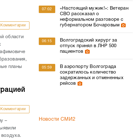
«Настоящий мужик!»: Ветеран
07:02
СВО рассказал о
неформальном разговоре с
губернатором Бочаровым
Комментарии
ой области
Волгоградский хирург за
06:15
х
отпуск принял в ЛНР 500
пациентов
рафимовиче
бразования,
ные планы
В аэропорту Волгограда
05:59
сократилось количество
задержанных и отмененных
рейсов
трацией
Комментарии
Новости СМИ2
у –
выявили
 воздуха.