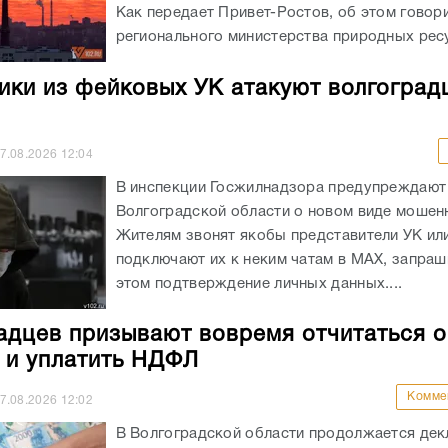
Как передает Привет-Ростов, об этом говори
регионального министерства природных ресу
ки из фейковых УК атакуют волгоград
7.08.2026
12:04
В инспекции Госжилнадзора предупреждают
Волгоградской области о новом виде мошен
Жителям звонят якобы представители УК ил
подключают их к неким чатам в МАХ, запраш
этом подтверждение личных данных....
адцев призывают вовремя отчитаться о
 и уплатить НДФЛ
Комме
7.08.2026
12:02
В Волгоградской области продолжается де