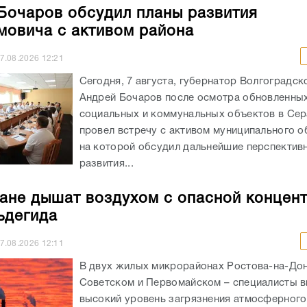
Бочаров обсудил планы развития
овича с активом района
7.08.2026
12:21
Сегодня, 7 августа, губернатор Волгоградск
Андрей Бочаров после осмотра обновленны
социальных и коммунальных объектов в Се
провел встречу с активом муниципального о
на которой обсудил дальнейшие перспектив
развития...
ане дышат воздухом с опасной концен
ьдегида
7.08.2026
12:11
В двух жилых микрорайонах Ростова-на-Дон
Советском и Первомайском – специалисты 
высокий уровень загрязнения атмосферного