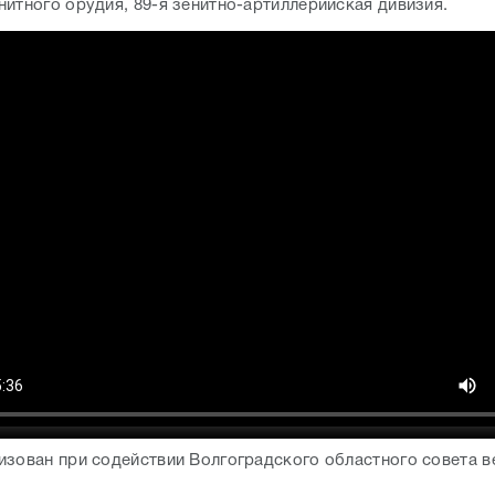
нитного орудия, 89-я зенитно-артиллерийская дивизия.
изован при содействии Волгоградского областного совета в