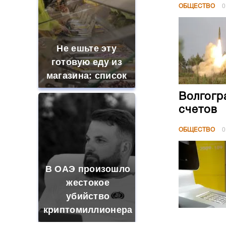
ОБЩЕСТВО
0
Не ешьте эту
готовую еду из
магазина: список
Волгогр
счетов
ОБЩЕСТВО
0
В ОАЭ произошло
жестокое
убийство
криптомиллионера