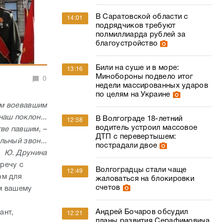
В Саратовской области с
14:01
подрядчиков требуют
полмиллиарда рублей за
благоустройство
Били на суше и в море:
13:16
Минобороны подвело итог
0
недели массированных ударов
по целям на Украине
ам воевавшим
наш поклон...
В Волгограде 18-летний
12:58
водитель устроил массовое
тве павшим, –
ДТП с перевертышем:
ьный звон...
пострадали двое
Ю. Друнина
речу с
Волгоградцы стали чаще
12:49
ом для
жаловаться на блокировки
счетов
м вашему
Андрей Бочаров обсудил
ант,
12:21
планы развития Серафимовича