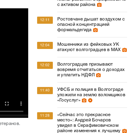
с активом района
Ростовчане дышат воздухом с
12:11
опасной концентрацией
формальдегида
Мошенники из фейковых УК
12:04
атакуют волгоградцев в МАХ
Волгоградцев призывают
12:02
вовремя отчитаться о доходах
и уплатить НДФЛ
УФСБ и полиция в Волгограде
11:40
уложили на землю взломщиков
«Госуслуг»
«Сейчас это прекрасное
11:28
место»: Андрей Бочаров
етеранов.
увидел в Серафимовичском
районе изменения к лучшему