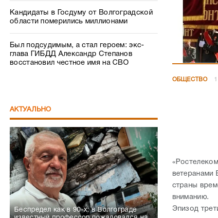
Кандидаты в Госдуму от Волгоградской
области померились миллионами
Был подсудимым, а стал героем: экс-
глава ГИБДД Александр Степанов
восстановил честное имя на СВО
ОБЩЕСТВО
1
АКТУАЛЬНО
«Ростелеком
ветеранами 
страны врем
вниманию.
Эпизод трет
Беспредел как в 90-х: в Волгограде
известный профессор пожаловался на