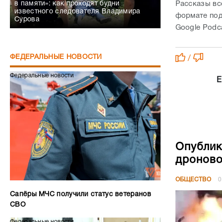
Рассказы вс
в памяти»: как проходят будни
известного следователя Владимира
формате под
Сурова
Google Podc
ФЕДЕРАЛЬНЫЕ НОВОСТИ
/
Федеральные новости
Е
Опублик
дроново
ОБЩЕСТВО
0
Сапёры МЧС получили статус ветеранов
СВО
Федеральные новости