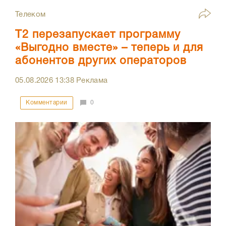
Телеком
Т2 перезапускает программу
«Выгодно вместе» – теперь и для
абонентов других операторов
05.08.2026
13:38
Реклама
Комментарии
0