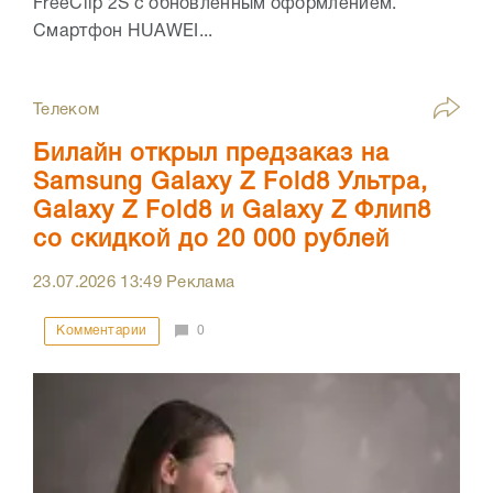
FreeClip 2S с обновленным оформлением.
Смартфон HUAWEI...
Телеком
Билайн открыл предзаказ на
Samsung Galaxy Z Fold8 Ультра,
Galaxy Z Fold8 и Galaxy Z Флип8
со скидкой до 20 000 рублей
23.07.2026
13:49
Реклама
Комментарии
0