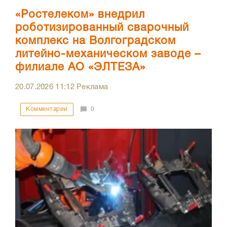
«Ростелеком» внедрил
роботизированный сварочный
комплекс на Волгоградском
литейно-механическом заводе –
филиале АО «ЭЛТЕЗА»
20.07.2026
11:12
Реклама
Комментарии
0