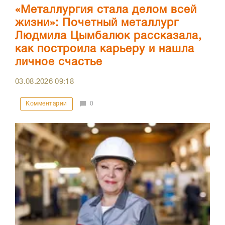
«Металлургия стала делом всей
жизни»: Почетный металлург
Людмила Цымбалюк рассказала,
как построила карьеру и нашла
личное счастье
03.08.2026
09:18
Комментарии
0