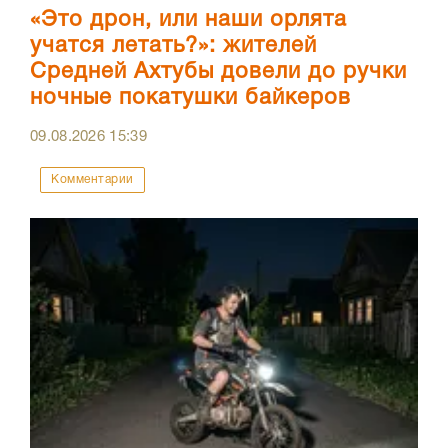
«Это дрон, или наши орлята
учатся летать?»: жителей
Средней Ахтубы довели до ручки
ночные покатушки байкеров
09.08.2026
15:39
Комментарии