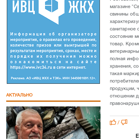
магазине "С
свинины общ
характеризу
санитарное 
состояние м
товар. Кром
ветеринарны
полная инфо
хранения, со
такая марки
потребителе
продукции, 
АКТУАЛЬНО
отношении д
правонаруше
/
Е