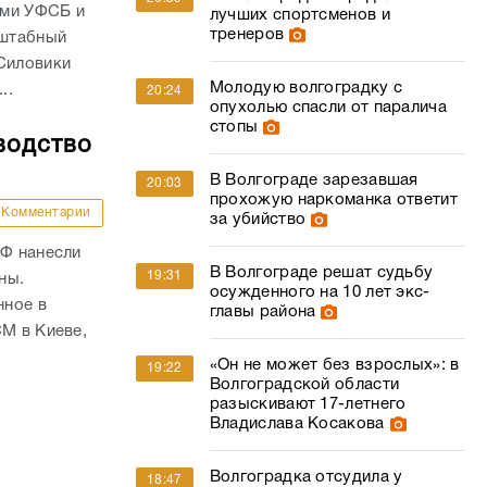
ами УФСБ и
лучших спортсменов и
тренеров
сштабный
 Силовики
Молодую волгоградку с
..
20:24
опухолью спасли от паралича
стопы
водство
В Волгограде зарезавшая
20:03
прохожую наркоманка ответит
Комментарии
за убийство
РФ нанесли
В Волгограде решат судьбу
19:31
ны.
осужденного на 10 лет экс-
нное в
главы района
СМ в Киеве,
«Он не может без взрослых»: в
19:22
Волгоградской области
разыскивают 17-летнего
Владислава Косакова
Волгоградка отсудила у
18:47