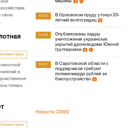
машины
ьной
 хозяйствам
В Орловском пруду утонул 20-
я свою
14:54
летний волгоградец
.
Опубликованы кадры
14:10
лотная
уничтожения украинских
укрытий дроноводами Южной
группировки
Комментарии
В Саратовской области с
14:01
спилотной
подрядчиков требуют
омлений в
полмиллиарда рублей за
едомственное
благоустройство
она теперь
ет
Новости СМИ2
Комментарии