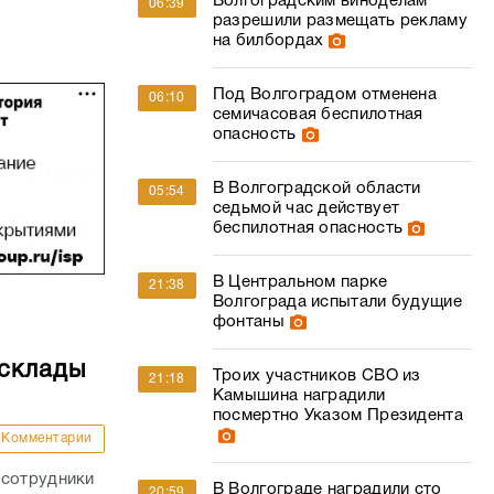
Волгоградским виноделам
06:39
разрешили размещать рекламу
на билбордах
Под Волгоградом отменена
06:10
семичасовая беспилотная
опасность
В Волгоградской области
05:54
седьмой час действует
беспилотная опасность
В Центральном парке
21:38
Волгограда испытали будущие
фонтаны
 склады
Троих участников СВО из
21:18
Камышина наградили
посмертно Указом Президента
Комментарии
 сотрудники
В Волгограде наградили сто
20:59