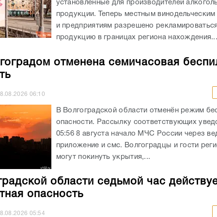
установленные для производителей алкогол
продукции. Теперь местным винодельческим
и предприятиям разрешено рекламироватьс
продукцию в границах региона нахождения...
гоградом отменена семичасовая беспи
ть
8.08.2026
06:10
В Волгоградской области отменён режим бе
опасности. Рассылку соответствующих увед
05:56 8 августа начало МЧС России через в
приложение и смс. Волгоградцы и гости реги
могут покинуть укрытия,...
градской области седьмой час действу
тная опасность
8.08.2026
05:54