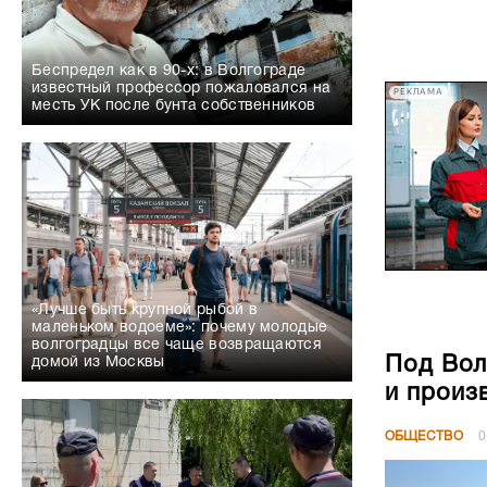
Беспредел как в 90-х: в Волгограде
известный профессор пожаловался на
РЕКЛАМА
месть УК после бунта собственников
«Лучше быть крупной рыбой в
маленьком водоеме»: почему молодые
волгоградцы все чаще возвращаются
Под Вол
домой из Москвы
и произ
ОБЩЕСТВО
0