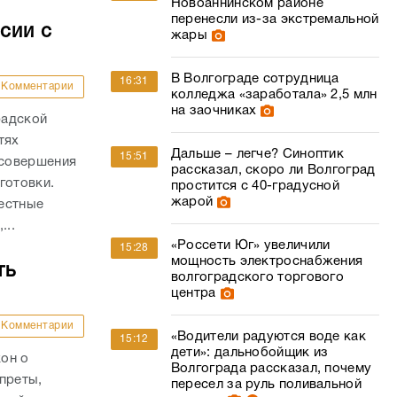
Новоаннинском районе
перенесли из-за экстремальной
сии с
жары
В Волгограде сотрудница
16:31
Комментарии
колледжа «заработала» 2,5 млн
на заочниках
радской
тях
Дальше – легче? Синоптик
15:51
 совершения
рассказал, скоро ли Волгоград
готовки.
простится с 40-градусной
жарой
естные
...
«Россети Юг» увеличили
15:28
мощность электроснабжения
ть
волгоградского торгового
центра
Комментарии
«Водители радуются воде как
15:12
дети»: дальнобойщик из
он о
Волгограда рассказал, почему
преты,
пересел за руль поливальной