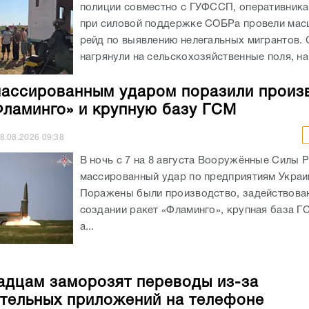
полиции совместно с ГУФССП, оперативник
при силовой поддержке СОБРа провели ма
рейд по выявлению нелегальных мигрантов.
нагрянули на сельскохозяйственные поля, на.
ассированным ударом поразили произ
Фламинго» и крупную базу ГСМ
8.08.2026
09:38
В ночь с 7 на 8 августа Вооружённые Силы 
массированный удар по предприятиям Украи
Поражены были производство, задействова
создании ракет «Фламинго», крупная база Г
а...
адцам заморозят переводы из-за
тельных приложений на телефоне