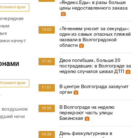
«Яндекс.Еды» в разы больше
Комментарии
цены недоставленного заказа
 очередная
нным
«Течением уносит за секунды»:
18:03
ные
один из самых опасных пляжей
назвали в Волгоградской
анки начнут
области
Двое погибших, больше 20
17:40
онами
пострадавших: в Волгограде за
неделю случился шквал ДТП
Комментарии
В центре Волгограда зазвучит
17:01
орган
а
В Волгограде на неделю
16:50
в воздушном
перекроют часть улицы
шедшей ночи
Бакинская
День физкультурника в
16:39