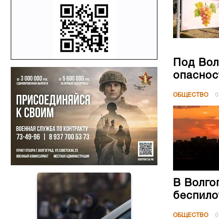
Под Вол
опаснос
ОБЩЕСТВО
0
В Волго
беспило
ОБЩЕСТВО
0