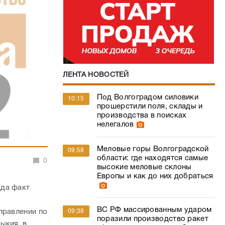
ЛЕНТА НОВОСТЕЙ
Под Волгоградом силовики
10:15
прошерстили поля, склады и
производства в поисках
нелегалов
Меловые горы Волгоградской
09:58
области: где находятся самые
0
высокие меловые склоны
Европы и как до них добраться
ада факт
ВС РФ массированным ударом
правлении по
09:38
поразили производство ракет
ыкия, в