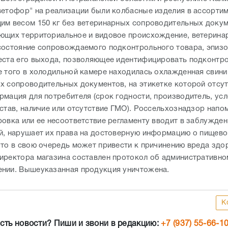
ветофор" на реализации были колбасные изделия в ассортим
им весом 150 кг без ветеринарных сопроводительных докум
ющих территориальное и видовое происхождение, ветерина
состояние сопровождаемого подконтрольного товара, эпиз
еста его выхода, позволяющее идентифицировать подконтр
е того в холодильной камере находилась охлажденная свини
х сопроводительных документов, на этикетке которой отсу
рмация для потребителя (срок годности, производитель, ус
став, наличие или отсутствие ГМО). Россельхознадзор напом
ровка или ее несоответствие регламенту вводит в заблужден
й, нарушает их права на достоверную информацию о пищево
что в свою очередь может привести к причинению вреда здо
иректора магазина составлен протокол об административно
нии. Вышеуказанная продукция уничтожена.
К
сть новости? Пиши и звони в редакцию:
+7 (937) 55-66-1