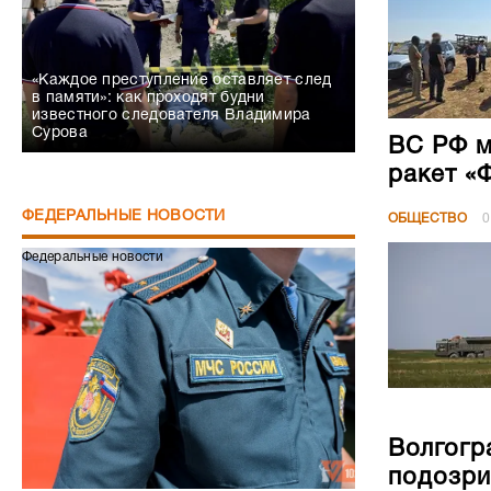
«Каждое преступление оставляет след
в памяти»: как проходят будни
известного следователя Владимира
Сурова
ВС РФ м
ракет «
ФЕДЕРАЛЬНЫЕ НОВОСТИ
ОБЩЕСТВО
0
Федеральные новости
Волгогр
подозри