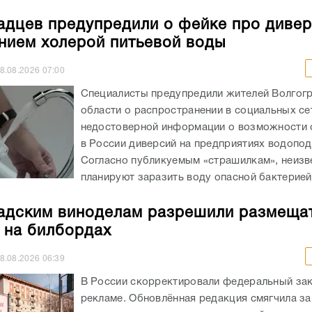
адцев предупредили о фейке про дивер
нием холерой питьевой воды
8.08.2026
07:00
Специалисты предупредили жителей Волгог
области о распространении в социальных се
недостоверной информации о возможности
в России диверсий на предприятиях водопод
Согласно публикуемым «страшилкам», неизв
планируют заразить воду опасной бактерией,
адским виноделам разрешили размеща
 на билбордах
8.08.2026
06:39
В России скорректировали федеральный зак
рекламе. Обновлённая редакция смягчила за