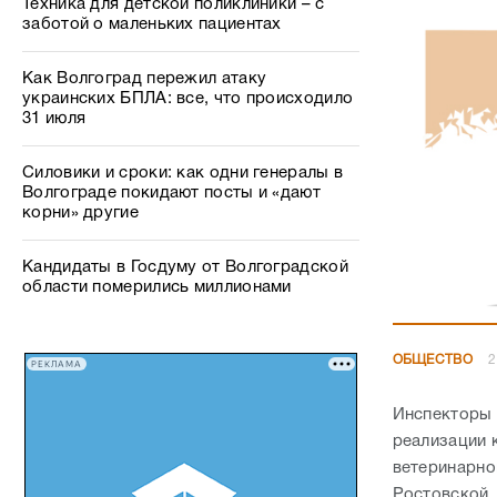
Техника для детской поликлиники – с
заботой о маленьких пациентах
Как Волгоград пережил атаку
украинских БПЛА: все, что происходило
31 июля
Силовики и сроки: как одни генералы в
Волгограде покидают посты и «дают
корни» другие
Кандидаты в Госдуму от Волгоградской
области померились миллионами
ОБЩЕСТВО
2
РЕКЛАМА
Инспекторы 
реализации 
ветеринарно
Ростовской,