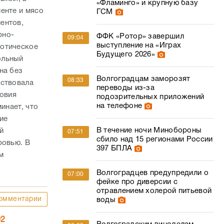
«Фламинго» и крупную базу
енте и мясо
ГСМ
ентов,
рно-
ФФК «Ротор» завершил
09:04
выступление на «Играх
оотическое
Будущего 2026»
ольный
на без
Волгоградцам заморозят
08:33
тствовала
переводы из-за
ловия
подозрительных приложений
на телефоне
инает, что
ие
В течение ночи Минобороны
й
07:51
сбило над 15 регионами России
ровью. В
397 БПЛА
м
Волгоградцев предупредили о
07:00
фейке про диверсии с
отравлением холерой питьевой
омментарии
воды
02