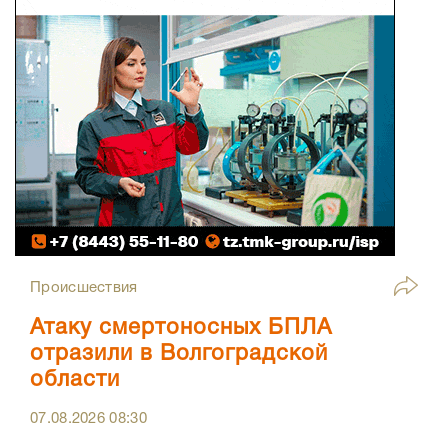
Происшествия
Атаку смертоносных БПЛА
отразили в Волгоградской
области
07.08.2026
08:30