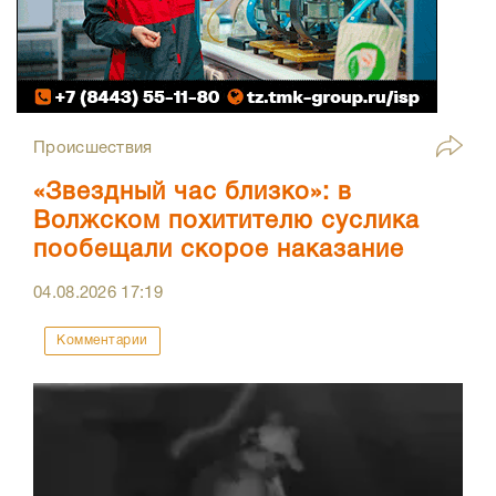
Происшествия
«Звездный час близко»: в
Волжском похитителю суслика
пообещали скорое наказание
04.08.2026
17:19
Комментарии