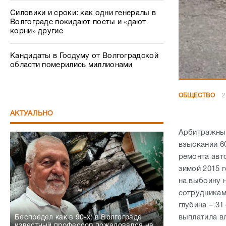
Силовики и сроки: как одни генералы в
Волгограде покидают посты и «дают
корни» другие
Кандидаты в Госдуму от Волгоградской
области померились миллионами
ОБЩЕСТВО
2
АКТУАЛЬНО
Арбитражный
взыскании 6
ремонта авт
зимой 2015 г
на выбоину 
сотрудникам
глубина – 3
выплатила в
Беспредел как в 90-х: в Волгограде
известный профессор пожаловался на