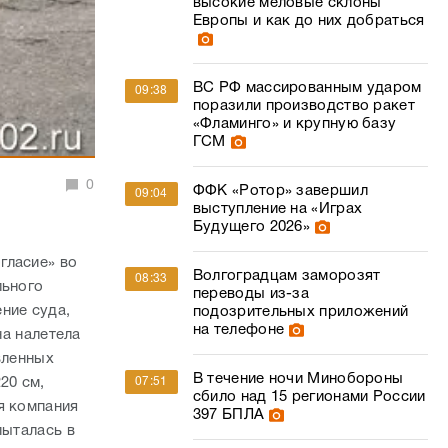
высокие меловые склоны
Европы и как до них добраться
ВС РФ массированным ударом
09:38
поразили производство ракет
«Фламинго» и крупную базу
ГСМ
0
ФФК «Ротор» завершил
09:04
выступление на «Играх
Будущего 2026»
гласие» во
Волгоградцам заморозят
08:33
льного
переводы из-за
ние суда,
подозрительных приложений
на телефоне
на налетела
вленных
В течение ночи Минобороны
20 см,
07:51
сбило над 15 регионами России
я компания
397 БПЛА
пыталась в