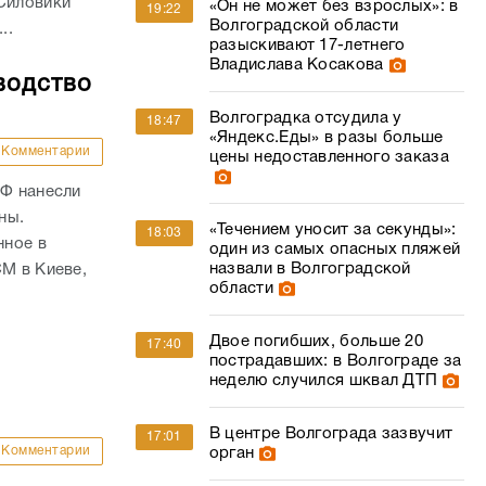
 Силовики
«Он не может без взрослых»: в
19:22
Волгоградской области
..
разыскивают 17-летнего
Владислава Косакова
водство
Волгоградка отсудила у
18:47
«Яндекс.Еды» в разы больше
Комментарии
цены недоставленного заказа
РФ нанесли
ны.
«Течением уносит за секунды»:
18:03
нное в
один из самых опасных пляжей
назвали в Волгоградской
СМ в Киеве,
области
Двое погибших, больше 20
17:40
пострадавших: в Волгограде за
неделю случился шквал ДТП
В центре Волгограда зазвучит
17:01
Комментарии
орган