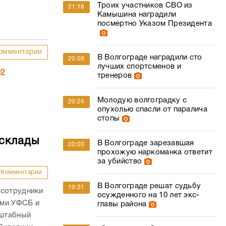
Троих участников СВО из
21:18
Камышина наградили
посмертно Указом Президента
омментарии
В Волгограде наградили сто
20:59
лучших спортсменов и
02
тренеров
Молодую волгоградку с
20:24
опухолью спасли от паралича
стопы
 склады
В Волгограде зарезавшая
20:03
прохожую наркоманка ответит
за убийство
Комментарии
В Волгограде решат судьбу
19:31
 сотрудники
осужденного на 10 лет экс-
ами УФСБ и
главы района
сштабный