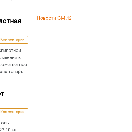
.
Новости СМИ2
лотная
Комментарии
спилотной
омлений в
едомственное
она теперь
ет
Комментарии
новь
23:10 на