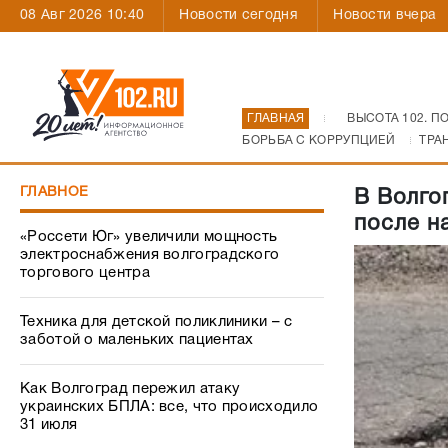
08 Авг 2026 10:40
Новости сегодня
Новости вчера
ГЛАВНАЯ
ВЫСОТА 102. П
БОРЬБА С КОРРУПЦИЕЙ
ТРА
ГЛАВНОЕ
В Волго
после н
«Россети Юг» увеличили мощность
электроснабжения волгоградского
торгового центра
Техника для детской поликлиники – с
заботой о маленьких пациентах
Как Волгоград пережил атаку
украинских БПЛА: все, что происходило
31 июля