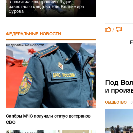
в памяти»: как проходят будни
известного следователя Владимира
Сурова
/
ФЕДЕРАЛЬНЫЕ НОВОСТИ
Е
Федеральные новости
Под Вол
и произ
ОБЩЕСТВО
0
Сапёры МЧС получили статус ветеранов
СВО
Федеральные новости