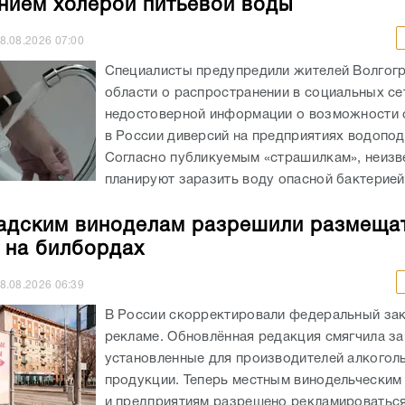
нием холерой питьевой воды
8.08.2026
07:00
Специалисты предупредили жителей Волгог
области о распространении в социальных се
недостоверной информации о возможности
в России диверсий на предприятиях водопод
Согласно публикуемым «страшилкам», неизв
планируют заразить воду опасной бактерией,
адским виноделам разрешили размеща
 на билбордах
8.08.2026
06:39
В России скорректировали федеральный зак
рекламе. Обновлённая редакция смягчила за
установленные для производителей алкогол
продукции. Теперь местным винодельческим
и предприятиям разрешено рекламироватьс