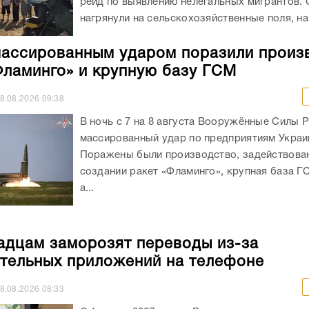
рейд по выявлению нелегальных мигрантов.
нагрянули на сельскохозяйственные поля, на.
ассированным ударом поразили произ
Фламинго» и крупную базу ГСМ
8.08.2026
09:38
В ночь с 7 на 8 августа Вооружённые Силы 
массированный удар по предприятиям Украи
Поражены были производство, задействова
создании ракет «Фламинго», крупная база Г
а...
адцам заморозят переводы из-за
тельных приложений на телефоне
8.08.2026
08:33