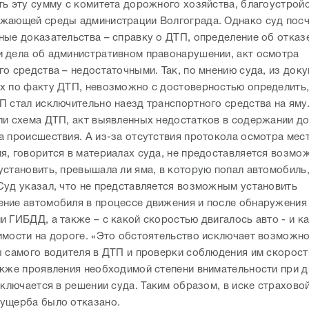
ть эту сумму с комитета дорожного хозяйства, благоустройс
жающей среды администрации Волгограда. Однако суд посч
ные доказательства – справку о ДТП, определение об отказ
 дела об административном правонарушении, акт осмотра
о средства – недостаточными. Так, по мнению суда, из доку
х по факту ДТП, невозможно с достоверностью определить,
П стал исключительно наезд транспортного средства на яму
ли схема ДТП, акт выявленных недостатков в содержании до
а происшествия. А из-за отсутствия протокола осмотра мес
я, говорится в материалах суда, не предоставляется возм
установить, превышала ли яма, в которую попал автомобиль
Суд указал, что не представляется возможным установить
ние автомобиля в процессе движения и после обнаружения
и ГИБДД, а также – с какой скоростью двигалось авто - и к
имости на дороге. «Это обстоятельство исключает возможн
ы самого водителя в ДТП и проверки соблюдения им скорост
акже проявления необходимой степени внимательности при 
аключается в решении суда. Таким образом, в иске страхово
ущерба было отказано.