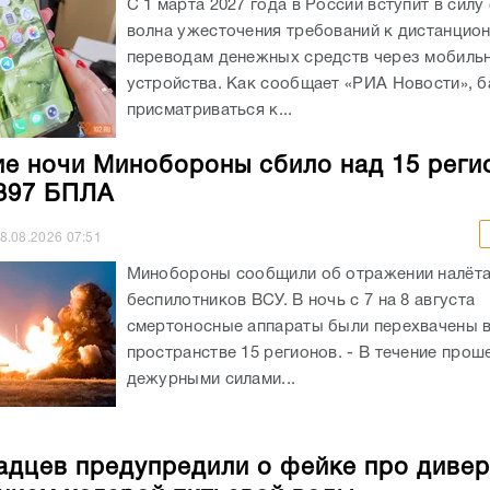
С 1 марта 2027 года в России вступит в силу
волна ужесточения требований к дистанцио
переводам денежных средств через мобиль
устройства. Как сообщает «РИА Новости», б
присматриваться к...
ие ночи Минобороны сбило над 15 реги
397 БПЛА
8.08.2026
07:51
Минобороны сообщили об отражении налёт
беспилотников ВСУ. В ночь с 7 на 8 августа
смертоносные аппараты были перехвачены 
пространстве 15 регионов. - В течение про
дежурными силами...
адцев предупредили о фейке про дивер