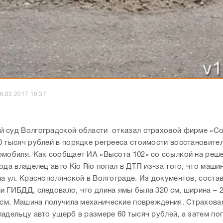
6.03.2017 10:37
 суд Волгоградской области отказал страховой фирме «Со
0 тысяч рублей в порядке регрееса стоимости восстановите
омобиля. Как сообщает ИА «Высота 102» со ссылкой на реше
ода владелец авто Kio Rio попал в ДТП из-за того, что маши
на ул. Краснополянской в Волгограде. Из документов, соста
и ГИБДД, следовало, что длина ямы была 320 см, ширина – 2
1 см. Машина получила механические повреждения. Страхова
ладельцу авто ущерб в размере 60 тысяч рублей, а затем по