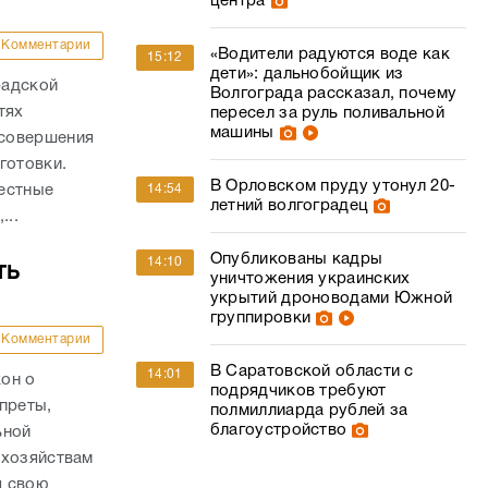
центра
Комментарии
«Водители радуются воде как
15:12
дети»: дальнобойщик из
радской
Волгограда рассказал, почему
тях
пересел за руль поливальной
машины
 совершения
готовки.
В Орловском пруду утонул 20-
естные
14:54
летний волгоградец
...
Опубликованы кадры
14:10
ть
уничтожения украинских
укрытий дроноводами Южной
группировки
Комментарии
В Саратовской области с
14:01
он о
подрядчиков требуют
преты,
полмиллиарда рублей за
благоустройство
ьной
 хозяйствам
я свою