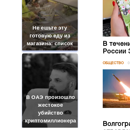
Не ешьте эту
готовую еду из
магазина: список
В течен
России 
ОБЩЕСТВО
0
В ОАЭ произошло
жестокое
убийство
криптомиллионера
Волгогр