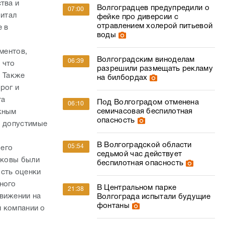
тва и
Волгоградцев предупредили о
07:00
итал
фейке про диверсии с
отравлением холерой питьевой
е в
воды
ментов,
Волгоградским виноделам
06:39
 что
разрешили размещать рекламу
. Также
на билбордах
рог и
та
Под Волгоградом отменена
06:10
семичасовая беспилотная
ожным
опасность
, допустимые
В Волгоградской области
05:54
 его
седьмой час действует
аковы были
беспилотная опасность
ость оценки
ного
В Центральном парке
21:38
движении на
Волгограда испытали будущие
фонтаны
й компании о