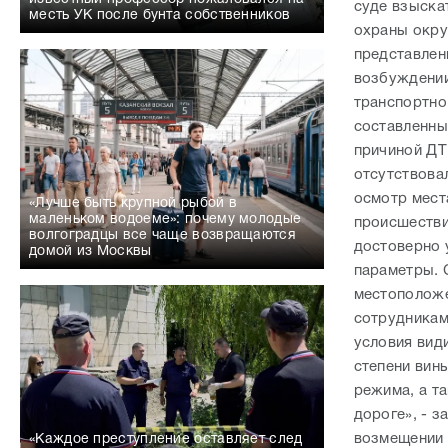
суде взыска
месть УК после бунта собственников
охраны окру
представлен
возбуждении
транспортног
составленны
причиной ДТ
отсутствова
осмотр мест
«Лучше быть крупной рыбой в
маленьком водоеме»: почему молодые
происшестви
волгоградцы все чаще возвращаются
достоверно 
домой из Москвы
параметры. 
местоположе
сотрудникам
условия вид
степени вин
режима, а т
дороге», - з
возмещении 
«Каждое преступление оставляет след