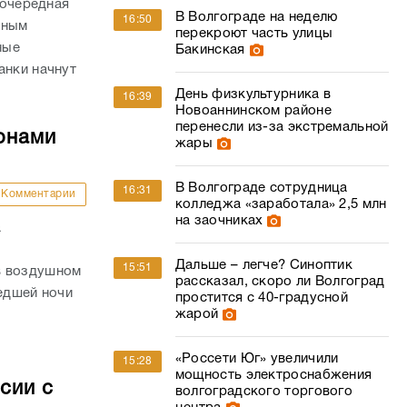
 очередная
В Волгограде на неделю
16:50
нным
перекроют часть улицы
ные
Бакинская
анки начнут
День физкультурника в
16:39
Новоаннинском районе
перенесли из-за экстремальной
онами
жары
В Волгограде сотрудница
16:31
Комментарии
колледжа «заработала» 2,5 млн
на заочниках
а
Дальше – легче? Синоптик
15:51
в воздушном
рассказал, скоро ли Волгоград
шедшей ночи
простится с 40-градусной
жарой
«Россети Юг» увеличили
15:28
мощность электроснабжения
сии с
волгоградского торгового