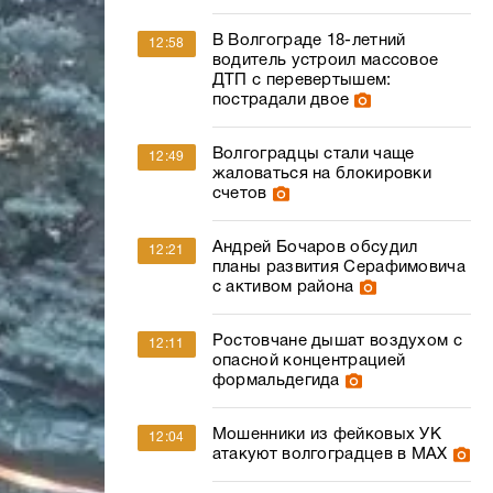
В Волгограде 18-летний
12:58
водитель устроил массовое
ДТП с перевертышем:
пострадали двое
Волгоградцы стали чаще
12:49
жаловаться на блокировки
счетов
Андрей Бочаров обсудил
12:21
планы развития Серафимовича
с активом района
Ростовчане дышат воздухом с
12:11
опасной концентрацией
формальдегида
Мошенники из фейковых УК
12:04
атакуют волгоградцев в МАХ