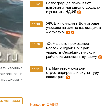
Волгоградцев призывают
12:02
вовремя отчитаться о доходах
и уплатить НДФЛ
УФСБ и полиция в Волгограде
11:40
уложили на землю взломщиков
«Госуслуг»
«Сейчас это прекрасное
11:28
место»: Андрей Бочаров
увидел в Серафимовичском
районе изменения к лучшему
вать хвойные
На Мамаевом кургане
11:11
отреставрировали скульптуру-
оказаться на
аллегорию
 игрушками и
омментарии
Новости СМИ2