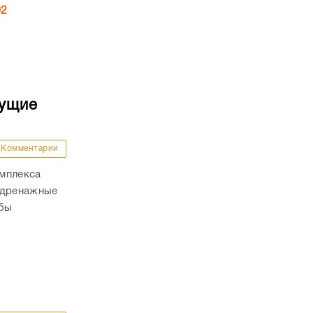
02
дущие
Комментарии
омплекса
 дренажные
обы