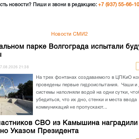
сть новости? Пиши и звони в редакцию:
+7 (937) 55-66-1
Новости СМИ2
альном парке Волгограда испытали бу
ы
7.08.2026
21:38
На трех фонтанах создаваемого в ЦПКиО к
проведены первые гидроиспытания. Чаши и
системы наполняли водой на одни сутки, чт
убедиться, что их дно, стенки и места ввода
коммуникаций не пропускают...
частников СВО из Камышина наградили
но Указом Президента