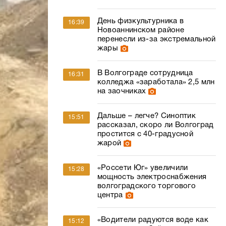
День физкультурника в
16:39
Новоаннинском районе
перенесли из-за экстремальной
жары
В Волгограде сотрудница
16:31
колледжа «заработала» 2,5 млн
на заочниках
Дальше – легче? Синоптик
15:51
рассказал, скоро ли Волгоград
простится с 40-градусной
жарой
«Россети Юг» увеличили
15:28
мощность электроснабжения
волгоградского торгового
центра
«Водители радуются воде как
15:12