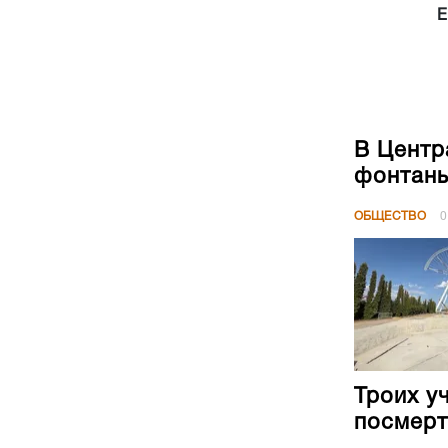
Е
В Центр
фонтан
ОБЩЕСТВО
0
Троих у
посмерт