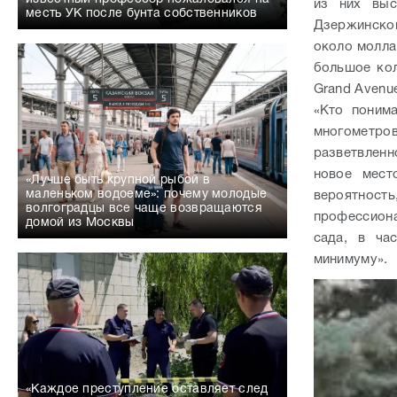
из них выс
месть УК после бунта собственников
Дзержинског
около молла
большое кол
Grand Avenu
«Кто поним
многометров
разветвленн
новое мест
«Лучше быть крупной рыбой в
маленьком водоеме»: почему молодые
вероятнос
волгоградцы все чаще возвращаются
профессион
домой из Москвы
сада, в ча
минимуму».
«Каждое преступление оставляет след