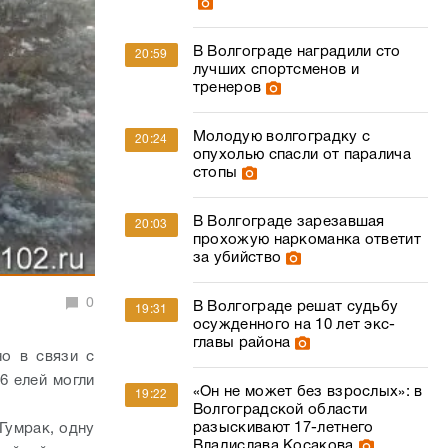
В Волгограде наградили сто
20:59
лучших спортсменов и
тренеров
Молодую волгоградку с
20:24
опухолью спасли от паралича
стопы
В Волгограде зарезавшая
20:03
прохожую наркоманка ответит
за убийство
0
В Волгограде решат судьбу
19:31
осужденного на 10 лет экс-
главы района
но в связи с
6 елей могли
«Он не может без взрослых»: в
19:22
Волгоградской области
разыскивают 17-летнего
Гумрак, одну
Владислава Косакова