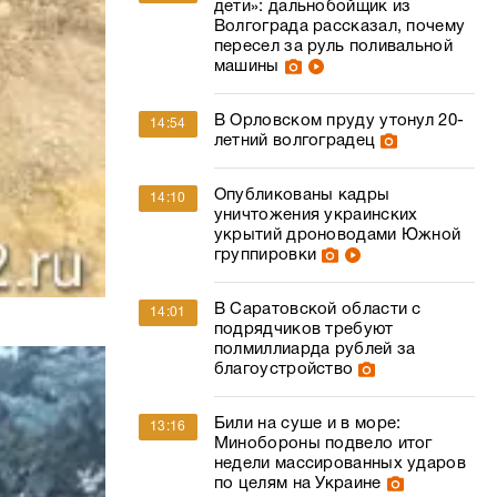
дети»: дальнобойщик из
Волгограда рассказал, почему
пересел за руль поливальной
машины
В Орловском пруду утонул 20-
14:54
летний волгоградец
Опубликованы кадры
14:10
уничтожения украинских
укрытий дроноводами Южной
группировки
В Саратовской области с
14:01
подрядчиков требуют
полмиллиарда рублей за
благоустройство
Били на суше и в море:
13:16
Минобороны подвело итог
недели массированных ударов
по целям на Украине