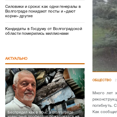
Силовики и сроки: как одни генералы в
Волгограде покидают посты и «дают
корни» другие
Кандидаты в Госдуму от Волгоградской
области померились миллионами
АКТУАЛЬНО
ОБЩЕСТВО
2
Много лет х
реконструкц
погибнуть. 
Как сообщил
Беспредел как в 90-х: в Волгограде
известный профессор пожаловался на