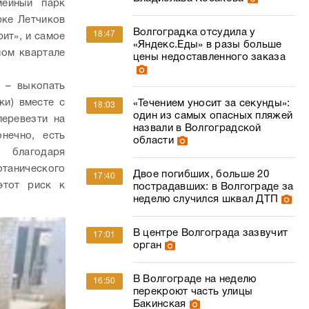
мейный парк
рке Летчиков
Волгоградка отсудила у
18:47
ит», и самое
«Яндекс.Еды» в разы больше
лом квартале
цены недоставленного заказа
 – выкопать
ки) вместе с
«Течением уносит за секунды»:
18:03
один из самых опасных пляжей
перевезти на
назвали в Волгоградской
нечно, есть
области
 благодаря
танического
Двое погибших, больше 20
17:40
этот риск к
пострадавших: в Волгограде за
неделю случился шквал ДТП
В центре Волгограда зазвучит
17:01
орган
В Волгограде на неделю
16:50
перекроют часть улицы
Бакинская