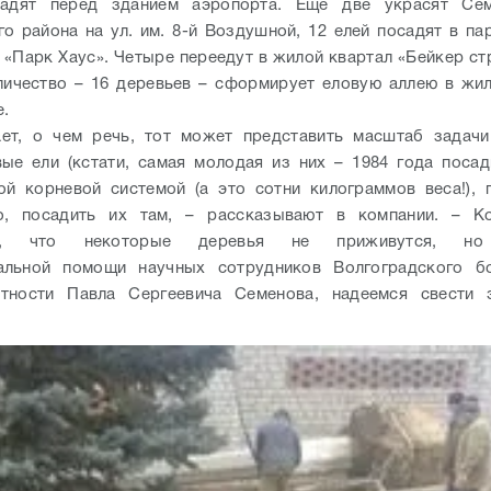
адят перед зданием аэропорта. Еще две украсят Се
о района на ул. им. 8-й Воздушной, 12 елей посадят в па
 «Парк Хаус». Четыре переедут в жилой квартал «Бейкер стр
ичество – 16 деревьев – сформирует еловую аллею в жи
e.
ает, о чем речь, тот может представить масштаб задачи
ые ели (кстати, самая молодая из них – 1984 года посад
ой корневой системой (а это сотни килограммов веса!), 
о, посадить их там, – рассказывают в компании. – Ко
ть, что некоторые деревья не приживутся, но
альной помощи научных сотрудников Волгоградского бо
стности Павла Сергеевича Семенова, надеемся свести 