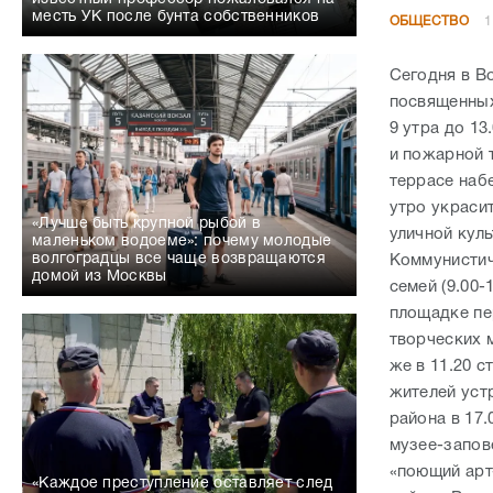
месть УК после бунта собственников
ОБЩЕСТВО
1
Сегодня в В
посвященных
9 утра до 1
и пожарной т
террасе наб
утро украси
«Лучше быть крупной рыбой в
уличной кул
маленьком водоеме»: почему молодые
волгоградцы все чаще возвращаются
Коммунистич
домой из Москвы
семей (9.00-
площадке пе
творческих 
же в 11.20 
жителей уст
района в 17.
музее-запове
«поющий арт
«Каждое преступление оставляет след