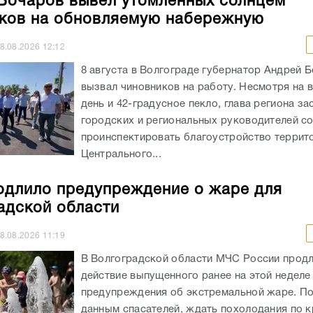
Бочаров вывел утомленных солнцем
ков на обновляемую набережную
8.08.2026
12:12
8 августа в Волгограде губернатор Андрей 
вызвал чиновников на работу. Несмотря на 
день и 42-градусное пекло, глава региона за
городских и региональных руководителей с
проинспектировать благоустройство террит
Центрального...
длило предупреждение о жаре для
адской области
8.08.2026
11:19
В Волгоградской области МЧС России прод
действие выпущенного ранее на этой неделе
предупреждения об экстремальной жаре. П
данным спасателей, ждать похолодания по к