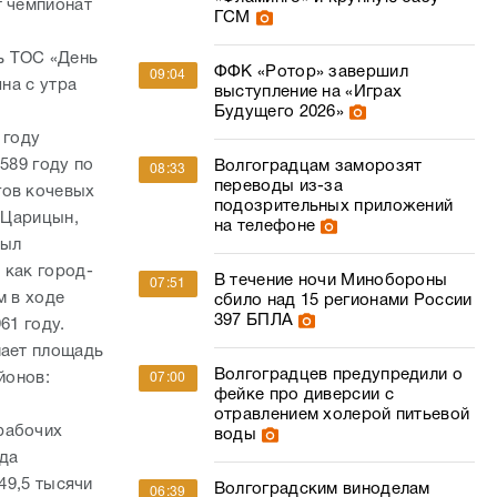
т чемпионат
ГСМ
В
ь ТОС «День
ФФК «Ротор» завершил
09:04
на с утра
выступление на «Играх
Будущего 2026»
 году
589 году по
Волгоградцам заморозят
08:33
переводы из-за
гов кочевых
подозрительных приложений
- Царицын,
на телефоне
был
 как город-
В течение ночи Минобороны
07:51
м в ходе
сбило над 15 регионами России
397 БПЛА
961 году.
мает площадь
Волгоградцев предупредили о
йонов:
07:00
фейке про диверсии с
отравлением холерой питьевой
рабочих
воды
ода
49,5 тысячи
Волгоградским виноделам
06:39