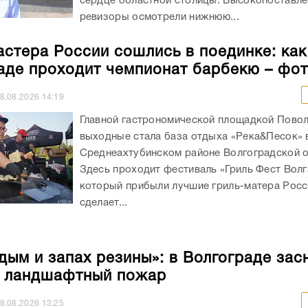
сердце областной столицы. Высокопоставл
ревизоры осмотрели нижнюю...
астера России сошлись в поединке: как
аде проходит чемпионат барбекю – фо
8.08.2026
14:19
Главной гастрономической площадкой Повол
выходные стала база отдыха «Река&Песок» 
Среднеахтубинском районе Волгоградской о
Здесь проходит фестиваль «Гриль Фест Волг
который прибыли лучшие гриль-матера Росс
сделает...
 дым и запах резины»: в Волгограде зас
 ландшафтный пожар
8.08.2026
13:25