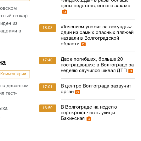
«Яндекс.Еды» в разы больше
цены недоставленного заказа
ровском
фтный пожар.
виден из
«Течением уносит за секунды»:
18:03
кадрами в
один из самых опасных пляжей
назвали в Волгоградской
области
Двое погибших, больше 20
17:40
на
пострадавших: в Волгограде за
неделю случился шквал ДТП
Комментарии
е с десантом
В центре Волгограда зазвучит
17:01
орган
л тест-
В Волгограде на неделю
дыха
16:50
перекроют часть улицы
.
Бакинская