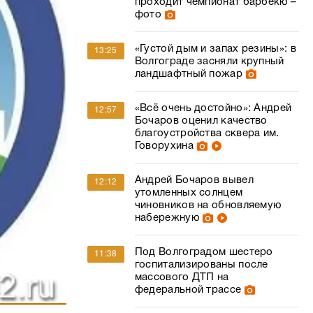
проходит чемпионат барбекю –
фото
«Густой дым и запах резины»: в
13:25
Волгограде засняли крупный
ландшафтный пожар
«Всё очень достойно»: Андрей
12:57
Бочаров оценил качество
благоустройства сквера им.
Говорухина
Андрей Бочаров вывел
12:12
утомленных солнцем
чиновников на обновляемую
набережную
Под Волгоградом шестеро
11:38
госпитализированы после
массового ДТП на
федеральной трассе