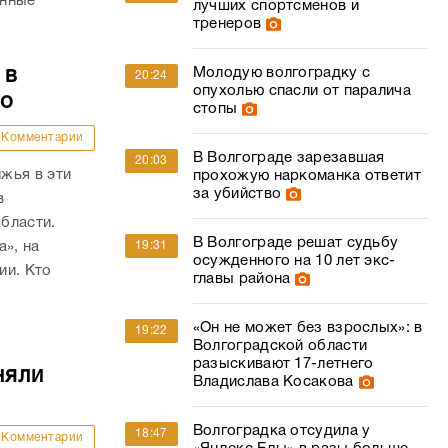
енные
лучших спортсменов и
тренеров
 в
Молодую волгоградку с
20:24
опухолью спасли от паралича
то
стопы
Комментарии
В Волгограде зарезавшая
20:03
жья в эти
прохожую наркоманка ответит
за убийство
в
бласти.
В Волгограде решат судьбу
а», на
19:31
осужденного на 10 лет экс-
ии. Кто
главы района
«Он не может без взрослых»: в
19:22
Волгоградской области
разыскивают 17-летнего
няли
Владислава Косакова
Волгоградка отсудила у
18:47
Комментарии