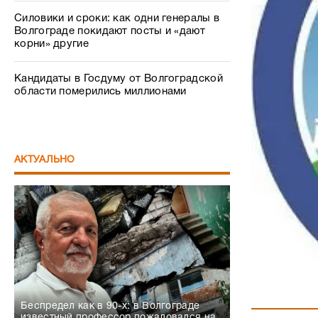
Силовики и сроки: как одни генералы в
Волгограде покидают посты и «дают
корни» другие
Кандидаты в Госдуму от Волгоградской
области померились миллионами
АКТУАЛЬНО
Беспредел как в 90-х: в Волгограде
известный профессор пожаловался на