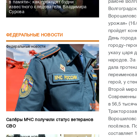
районе Волг
в памяти»: как проходят будни
известного следователя Владимира
Волгоградск
Сурова
Ворошиловск
урожая» (16.
пройдет кон
ФЕДЕРАЛЬНЫЕ НОВОСТИ
День города
городу-герою
Федеральные новости
указу царя 
народов. За 
дала протек
переименова
герой, у ст
Второй миров
Современный
в 56,5 тысяч
Тракторозав
Ворошиловск
Сапёры МЧС получили статус ветеранов
посёлков. П
СВО
составляет 1
Федеральные новости