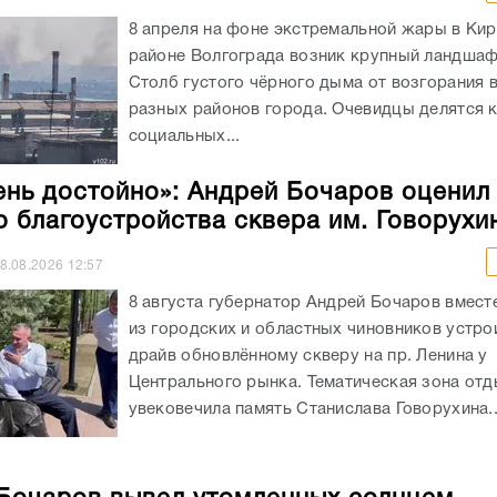
8 апреля на фоне экстремальной жары в Ки
районе Волгограда возник крупный ландша
Столб густого чёрного дыма от возгорания 
разных районов города. Очевидцы делятся 
социальных...
ень достойно»: Андрей Бочаров оценил
о благоустройства сквера им. Говорухи
8.08.2026
12:57
8 августа губернатор Андрей Бочаров вмест
из городских и областных чиновников устрои
драйв обновлённому скверу на пр. Ленина у
Центрального рынка. Тематическая зона от
увековечила память Станислава Говорухина..