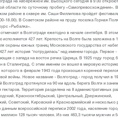
ограда на набережной им. Высоцкого сегодня в 9.00 открою
ой области по суточному пробегу «Самопревосхождение». 
ом районе в сквере им. Саши Филлипова пройдет фестивал
00-18.00). В Советском районе на пруду поселка Горная Поля
курс «Рыбалка».
 отмечают в Волгограде ежегодно в начале сентября. В этом
 исполняется 427 лет. Крепость на Волге была заложена в 1
для охраны южных границ Московского государства от набе
427 лет история "потрудилась" над именем города. Первое 
ающая с запада на восток речка Царица. В 1925 году город 
н в Сталинград. С этим именем он вошел в мировую историю
ен которого в феврале 1943 года произошел коренной перело
ой войны. Новое название - Волгоград - город получил в 1
 Волгоград протянулся на 90 км вдоль берега Волги и зани
и гектаров. Территория разделена на 8 административных ра
одский, Краснооктябрьский, Центральный, Дзержинский,
ий, Советский, Кировский и Красноармейский и несколько 
о данным всероссийской переписи 2002 года, население гор
 миллион 128 тысяч человек. Из них 463,3 тысячи мужчин и 5