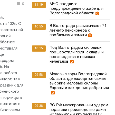
0
МЧС продлило
11:19
предупреждение о жаре для
Волгоградской области
й,
ота 102». С
В Волгограде разыскивают 71-
10:55
спасательной
летнего пенсионера с
проблемами памяти
ерхней
убботнее
Под Волгоградом силовики
фестиваля
10:15
прошерстили поля, склады и
це
производства в поисках
парадом
нелегалов
). На
на работа
Меловые горы Волгоградской
09:58
области: где находятся самые
нцерт, там
высокие меловые склоны
Праздник для
Европы и как до них добраться
армейского
ля горчицы в
евратится в
ВС РФ массированным ударом
09:38
поразили производство ракет
 Кировском
«Фламинго» и крупную базу