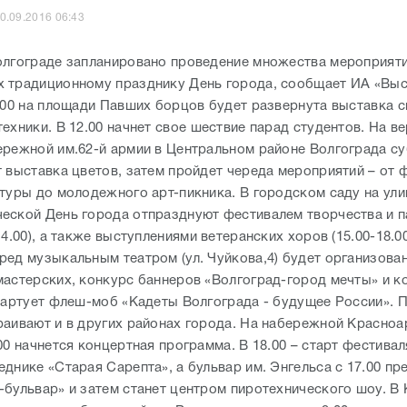
0.09.2016 06:43
олгограде запланировано проведение множества мероприяти
 традиционному празднику День города, сообщает ИА «Выс
3.00 на площади Павших борцов будет развернута выставка 
ехники. В 12.00 начнет свое шествие парад студентов. На в
ережной им.62-й армии в Центральном районе Волгограда с
т выставка цветов, затем пройдет череда мероприятий – от 
ьтуры до молодежного арт-пикника. В городском саду на ули
еской День города отпразднуют фестивалем творчества и 
14.00), а также выступлениями ветеранских хоров (15.00-18.00
ред музыкальным театром (ул. Чуйкова,4) будет организова
мастерских, конкурс баннеров «Волгоград-город мечты» и ко
стартует флеш-моб «Кадеты Волгограда - будущее России». 
раивают и в других районах города. На набережной Красно
00 начнется концертная программа. В 18.00 – старт фестива
днике «Старая Сарепта», а бульвар им. Энгельса с 17.00 пр
-бульвар» и затем станет центром пиротехнического шоу. В