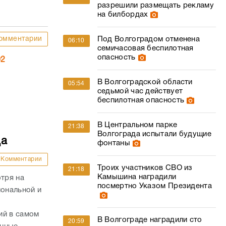
разрешили размещать рекламу
на билбордах
омментарии
Под Волгоградом отменена
06:10
семичасовая беспилотная
опасность
02
В Волгоградской области
05:54
седьмой час действует
беспилотная опасность
В Центральном парке
21:38
Волгограда испытали будущие
да
фонтаны
Комментарии
Троих участников СВО из
21:18
Камышина наградили
отря на
посмертно Указом Президента
иональной и
ий в самом
В Волгограде наградили сто
20:59