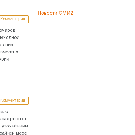
Новости СМИ2
Комментарии
Бочаров
выходной
ставил
овместно
ории
Комментарии
лило
 экстренного
о уточнённым
райней мере