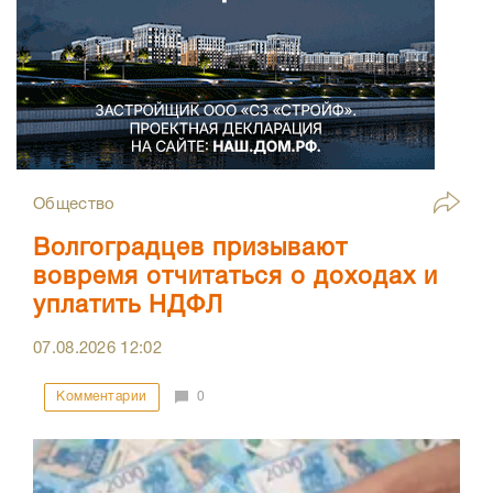
Общество
Волгоградцев призывают
вовремя отчитаться о доходах и
уплатить НДФЛ
07.08.2026
12:02
Комментарии
0