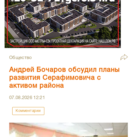
Общество
Андрей Бочаров обсудил планы
развития Серафимовича с
активом района
07.08.2026
12:21
Комментарии