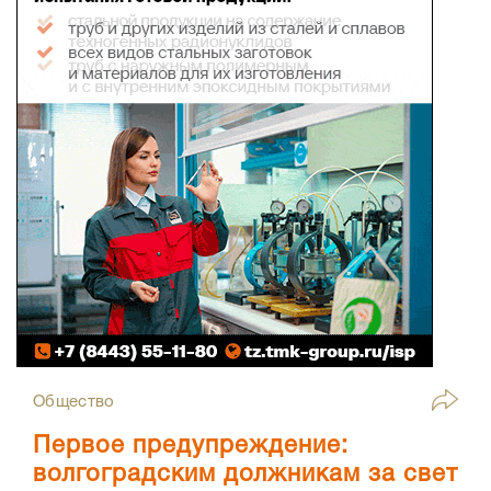
Общество
Первое предупреждение:
волгоградским должникам за свет