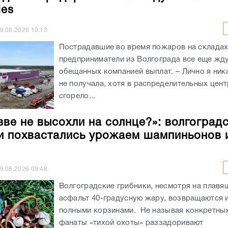
ies
9.08.2026
10:13
Пострадавшие во время пожаров на складах 
предприниматели из Волгограда все еще жд
обещанных компанией выплат. – Лично я ник
не получала, хотя в распределительных цен
сгорело...
зве не высохли на солнце?»: волгоград
и похвастались урожаем шампиньонов 
9.08.2026
09:48
Волгоградские грибники, несмотря на плав
асфальт 40-градусную жару, возвращаются и
полными корзинами. Не называя конкретных
фанаты «тихой охоты» раззадоривают