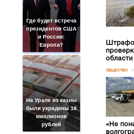
Где будет встреча
президентов США
и России:
Штрафов
Европа?
проверк
области
ОБЩЕСТВО
0
На Урале из казны
были украдены 18
миллионов
«Не пон
рублей
волгогр