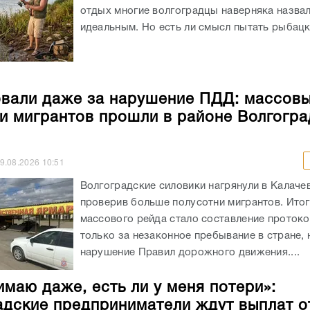
отдых многие волгоградцы наверняка назва
идеальным. Но есть ли смысл пытать рыбацко
али даже за нарушение ПДД: массов
и мигрантов прошли в районе Волгогра
9.08.2026
10:51
Волгоградские силовики нагрянули в Калаче
проверив больше полусотни мигрантов. Ито
массового рейда стало составление протоко
только за незаконное пребывание в стране, 
нарушение Правил дорожного движения....
имаю даже, есть ли у меня потери»:
адские предприниматели ждут выплат о