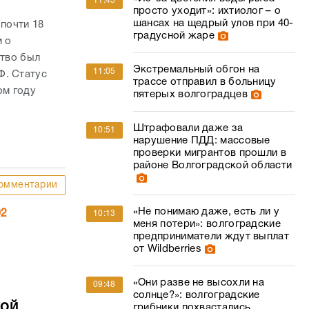
11:45
просто уходит»: ихтиолог – о
шансах на щедрый улов при 40-
 почти 18
градусной жаре
м о
ство был
Экстремальный обгон на
11:05
Ф. Статус
трассе отправил в больницу
ом году
пятерых волгоградцев
Штрафовали даже за
10:51
нарушение ПДД: массовые
проверки мигрантов прошли в
районе Волгоградской области
омментарии
«Не понимаю даже, есть ли у
02
10:13
меня потери»: волгоградские
предприниматели ждут выплат
от Wildberries
«Они разве не высохли на
09:48
солнце?»: волгоградские
кой
грибники похвастались