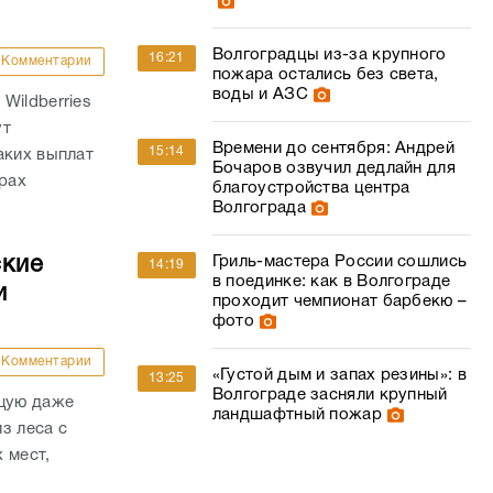
Волгоградцы из-за крупного
16:21
Комментарии
пожара остались без света,
воды и АЗС
Wildberries
ут
Времени до сентября: Андрей
15:14
аких выплат
Бочаров озвучил дедлайн для
трах
благоустройства центра
Волгограда
ские
Гриль-мастера России сошлись
14:19
в поединке: как в Волгограде
и
проходит чемпионат барбекю –
фото
Комментарии
«Густой дым и запах резины»: в
13:25
Волгограде засняли крупный
ящую даже
ландшафтный пожар
з леса с
 мест,