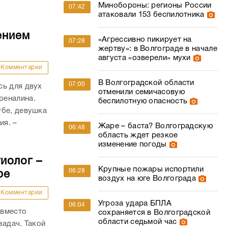
Минобороны: регионы России
07:42
атаковали 153 беспилотника
ением
«Агрессивно пикирует на
07:28
жертву»: в Волгограде в начале
августа «озверели» мухи
Комментарии
В Волгоградской области
07:00
сь для двух
отменили семичасовую
реналина.
беспилотную опасность
убе, девушка
ия. –
Жаре – баста? Волгоградскую
06:48
область ждет резкое
изменение погоды
иолог –
Крупные пожары испортили
06:28
ре
воздух на юге Волгограда
Комментарии
Угроза удара БПЛА
06:04
 вместо
сохраняется в Волгоградской
области седьмой час
задач. Такой