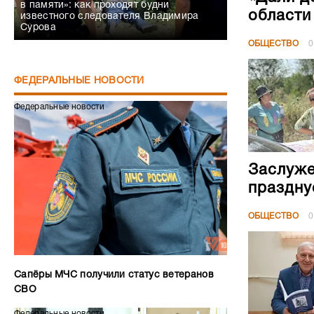
в памяти»: как проходят будни
области
известного следователя Владимира
Сурова
ОБЩЕСТВО
0
ФЕДЕРАЛЬНЫЕ НОВОСТИ
Федеральные новости
Заслуже
праздну
ОБЩЕСТВО
0
Сапёры МЧС получили статус ветеранов
СВО
Федеральные новости