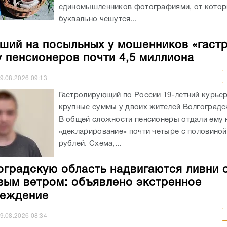
единомышленников фотографиями, от кото
буквально чешутся...
ший на посыльных у мошенников «гаст
у пенсионеров почти 4,5 миллиона
9.08.2026
09:13
Гастролирующий по России 19-летний курье
крупные суммы у двоих жителей Волгоградс
В общей сложности пенсионеры отдали ему 
«декларирование» почти четыре с половино
рублей. Схема,...
оградскую область надвигаются ливни 
ым ветром: объявлено экстренное
реждение
9.08.2026
08:34