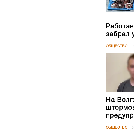
Работав
забрал 
ОБЩЕСТВО
0
На Волг
штормов
предуп
ОБЩЕСТВО
0