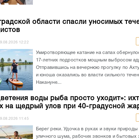
градской области спасли уносимых теч
истов
9.08.2026
12:22
Умиротворяющее катание на сапах обернуло
17-летних подростков мощным выбросом ад
Отправившись на вечернюю прогулку по Ахт
и юноша оказались во власти сильного течен
Накануне...
цветения воды рыба просто уходит»: ихт
х на щедрый улов при 40-градусной жа
9.08.2026
11:45
Берег реки. Удочка в руках и звуки природы
уличного шума, рабочих звонков и бытовых 