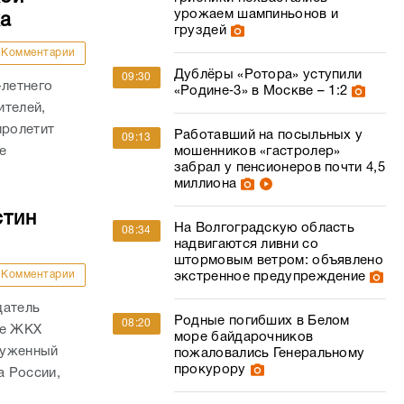
урожаем шампиньонов и
ка
груздей
Комментарии
Дублёры «Ротора» уступили
09:30
-летнего
«Родине‑3» в Москве – 1:2
ителей,
пролетит
Работавший на посыльных у
09:13
е
мошенников «гастролер»
забрал у пенсионеров почти 4,5
миллиона
стин
На Волгоградскую область
08:34
надвигаются ливни со
штормовым ветром: объявлено
Комментарии
экстренное предупреждение
датель
Родные погибших в Белом
08:20
ре ЖКХ
море байдарочников
служенный
пожаловались Генеральному
прокурору
а России,