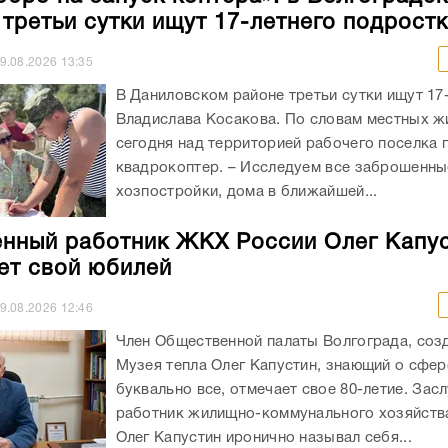
 третьи сутки ищут 17-летнего подрост
9.08.2026
13:35
В Даниловском районе третьи сутки ищут 17
Владислава Косакова. По словам местных ж
сегодня над территорией рабочего поселка 
квадрокоптер. – Исследуем все заброшенны
хозпостройки, дома в ближайшей...
нный работник ЖКХ России Олег Капу
ет свой юбилей
9.08.2026
12:46
Член Общественной палаты Волгограда, соз
Музея тепла Олег Капустин, знающий о сфе
буквально все, отмечает свое 80-летие. За
работник жилищно-коммунального хозяйств
Олег Капустин иронично называл себя...