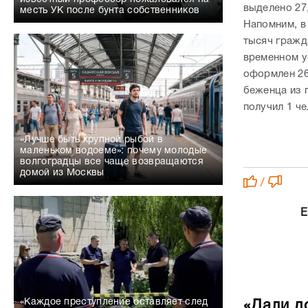
выделено 27
месть УК после бунта собственников
Напомним, в 
тысяч гражд
временном у
оформлен 26
беженца из 
получил 1 че
«Лучше быть крупной рыбой в
маленьком водоеме»: почему молодые
волгоградцы все чаще возвращаются
домой из Москвы
/
Е
«Каждое преступление оставляет след
«Дали д