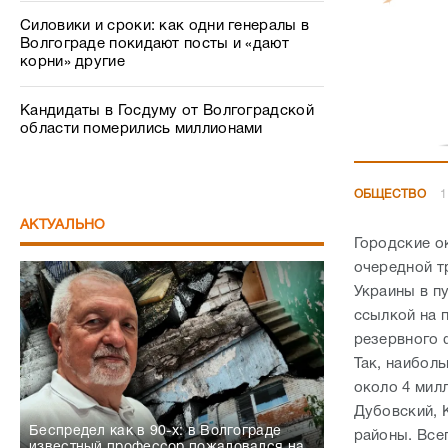
Силовики и сроки: как одни генералы в
Волгограде покидают посты и «дают
корни» другие
Кандидаты в Госдуму от Волгоградской
области померились миллионами
ОБЩЕСТВО
1
АКТУАЛЬНО
Городские о
очередной т
Украины в п
ссылкой на 
резервного 
Так, наибол
около 4 мил
Дубовский, 
Беспредел как в 90-х: в Волгограде
районы. Все
известный профессор пожаловался на