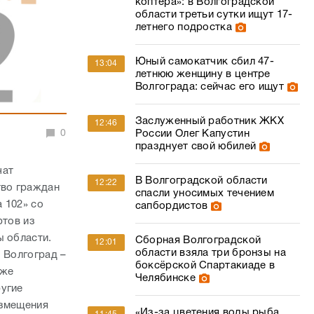
коптера»: в Волгоградской
области третьи сутки ищут 17-
летнего подростка
Юный самокатчик сбил 47-
13:04
летнюю женщину в центре
Волгограда: сейчас его ищут
Заслуженный работник ЖКХ
12:46
0
России Олег Капустин
празднует свой юбилей
чат
В Волгоградской области
12:22
тво граждан
спасли уносимых течением
 102» со
сапбордистов
ртов из
ы области.
Сборная Волгоградской
12:01
области взяла три бронзы на
 Волгоград –
боксёрской Спартакиаде в
кже
Челябинске
ругие
азмещения
«Из-за цветения воды рыба