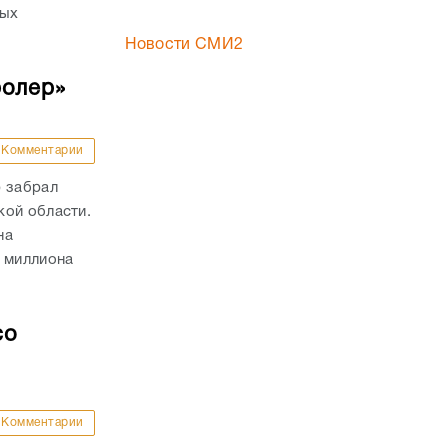
рых
Новости СМИ2
ролер»
Комментарии
р забрал
кой области.
на
й миллиона
со
Комментарии