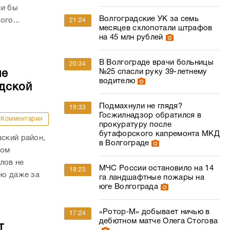
ли бы
Волгоградские УК за семь
го...
21:24
месяцев схлопотали штрафов
на 45 млн рублей
В Волгограде врачи больницы
20:34
№25 спасли руку 39-летнему
ые
водителю
дской
Подмахнули не глядя?
19:33
Госжилнадзор обратился в
Комментарии
прокуратуру после
бутафорского капремонта МКД
вский район,
в Волгограде
гом
лов не
МЧС России остановило на 14
18:23
но даже за
га ландшафтные пожары на
юге Волгограда
«Ротор‑М» добывает ничью в
17:24
дебютном матче Олега Стогова
т